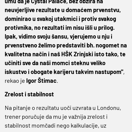
umu da je Cystal Palace, bez obzira na
neuvjerljive rezultate u domaćem prvenstvu,
dominirao u svakoj utakmici i protiv svakog
protivnika, no rezultati im nisu išli u prilog.
Ipak, vidimo svoju šansu, vjerujemo u nju i
prvenstveno želimo predstaviti bh. nogomet na
kvalitetna način i naš HŠK Zrinjski isto tako, te
učiniti sve da naši momci steknu veliko
iskustvo i obogate karijeru takvim nastupom"
,
rekao je
Igor Štimac
.
Zrelost i stabilnost
Na pitanje o rezultatu uoči uzvrata u Londonu,
trener poručuje da mu je važnija zrelost i
stabilnost momčadi nego kalkulacije, uz