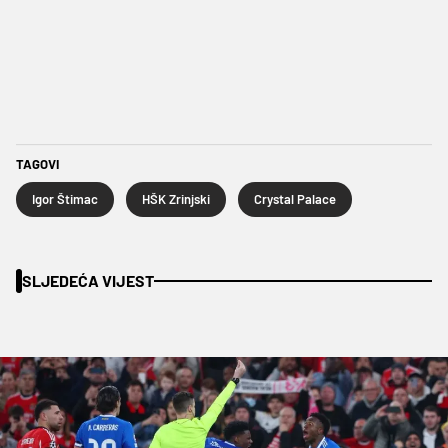
TAGOVI
Igor Štimac
HŠK Zrinjski
Crystal Palace
SLJEDEĆA VIJEST