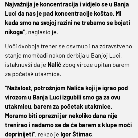
Najvažnija je koncentracija i vidjelo se u Banja
Luci da nas je pad koncentracije koštao. Mi
kada smo na svojoj razini ne trebamo se bojati
nikoga"
, naglasio je.
Uoči dvoboja trener se osvrnuo i na zdravstveno
stanje momčadi nakon derbija u Banjoj Luci,
istaknuvši da je
Nalić
zbog viroze upitan barem
za početak utakmice.
"Nažalost, potrošnjom Nalića koji je igrao pod
virozom u Banja Luci izgubili smo ga za ovu
utakmicu, barem za početak utakmice.
Moramo biti oprezni jer nekoliko dana nije
trenirao i nadamo se da će barem s klupe moći
doprinijeti"
, rekao je
Igor Štimac
.