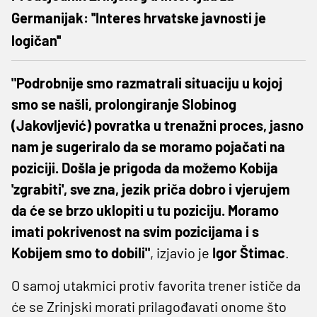
Germanijak: ''Interes hrvatske javnosti je
logičan''
"Podrobnije smo razmatrali situaciju u kojoj
smo se našli, prolongiranje Slobinog
(Jakovljević) povratka u trenažni proces, jasno
nam je sugeriralo da se moramo pojačati na
poziciji. Došla je prigoda da možemo Kobija
'zgrabiti', sve zna, jezik priča dobro i vjerujem
da će se brzo uklopiti u tu poziciju. Moramo
imati pokrivenost na svim pozicijama i s
Kobijem smo to dobili"
, izjavio je
Igor Štimac
.
O samoj utakmici protiv favorita trener ističe da
će se Zrinjski morati prilagođavati onome što