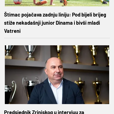
Štimac pojačava zadnju liniju: Pod bijeli brijeg
stiže nekadašnji junior Dinama i bivši mladi
Vatreni
Predsjednik Zrinjskog u intervjuu za