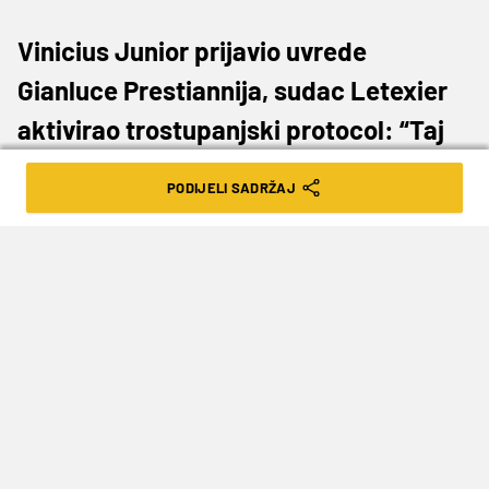
Vinicius Junior prijavio uvrede
Gianluce Prestiannija, sudac Letexier
aktivirao trostupanjski protocol: “Taj
igrač ne zaslužuje igrati Ligu prvaka“
PODIJELI SADRŽAJ
UEFA je nakon utakmice Benfica – Real Madrid
(0-1) odigrane u utorak navečer u Lisabonu
objavila kratko, vrlo ‘tehničko’ priopćenje u
kojem potvrđuje da je pokrenut disciplinski
postupak, ali bez prejudiciranja krivnje.