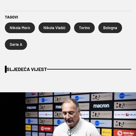
TAGOVI
Nikola Moro
Nikola Vlašić
Torino
Bologna
Serie A
SLJEDEĆA VIJEST