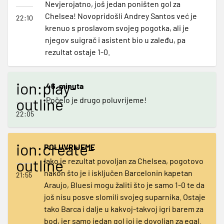
Nevjerojatno, još jedan poništen gol za
Chelsea! Novopridošli Andrey Santos već je
22:10
krenuo s proslavom svojeg pogotka, ali je
njegov suigrač i asistent bio u zaleđu, pa
rezultat ostaje 1-0.
ion:play-
46. minuta
outline
Počelo je drugo poluvrijeme!
22:05
ion:create-
POLUVRIJEME
outline
Iako je rezultat povoljan za Chelsea, pogotovo
nakon što je i isključen Barcelonin kapetan
21:55
Araujo, Bluesi mogu žaliti što je samo 1-0 te da
još nisu posve slomili svojeg suparnika. Ostaje
tako Barca i dalje u kakvoj-takvoj igri barem za
bod, jer samo jedan gol joj je dovoljan za egal.