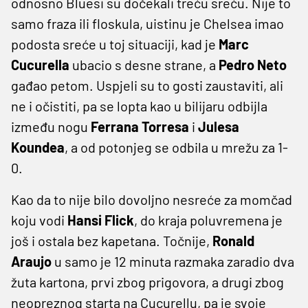
odnosno Bluesi su dočekali treću sreću. Nije to
samo fraza ili floskula, uistinu je Chelsea imao
podosta sreće u toj situaciji, kad je
Marc
Cucurella
ubacio s desne strane, a
Pedro Neto
gađao petom. Uspjeli su to gosti zaustaviti, ali
ne i očistiti, pa se lopta kao u bilijaru odbijla
između nogu
Ferrana Torresa
i
Julesa
Koundea
, a od potonjeg se odbila u mrežu za 1-
0.
Kao da to nije bilo dovoljno nesreće za momčad
koju vodi
Hansi Flick
, do kraja poluvremena je
još i ostala bez kapetana. Točnije,
Ronald
Araujo
u samo je 12 minuta razmaka zaradio dva
žuta kartona, prvi zbog prigovora, a drugi zbog
neopreznog starta na Cucurellu, pa je svoje