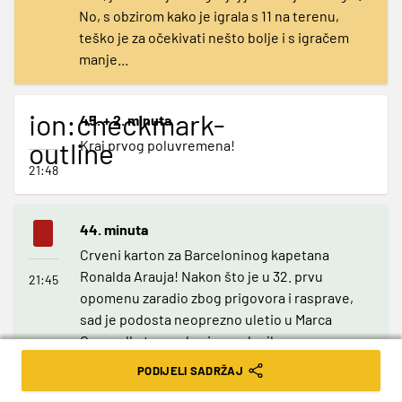
No, s obzirom kako je igrala s 11 na terenu,
teško je za očekivati nešto bolje i s igračem
manje...
ion:checkmark-
45. + 2. minuta
outline
Kraj prvog poluvremena!
21:48
44. minuta
Crveni karton za Barceloninog kapetana
Ronalda Arauja! Nakon što je u 32. prvu
21:45
opomenu zaradio zbog prigovora i rasprave,
sad je podosta neoprezno uletio u Marca
Cucurellu te ga oborio, pa dvojbe za suca
Vinčića nije bilo. Katalonci su sad u velikim
PODIJELI SADRŽAJ
problemima, imaju pogodak zaostatka, ali i