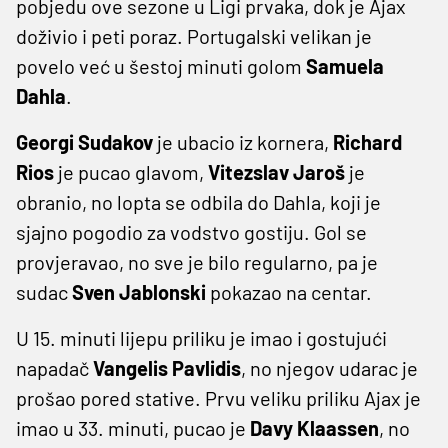
pobjedu ove sezone u Ligi prvaka, dok je Ajax
doživio i peti poraz. Portugalski velikan je
povelo već u šestoj minuti golom
Samuela
Dahla
.
Georgi Sudakov
je ubacio iz kornera,
Richard
Rios
je pucao glavom,
Vitezslav Jaroš
je
obranio, no lopta se odbila do Dahla, koji je
sjajno pogodio za vodstvo gostiju. Gol se
provjeravao, no sve je bilo regularno, pa je
sudac
Sven Jablonski
pokazao na centar.
U 15. minuti lijepu priliku je imao i gostujući
napadač
Vangelis Pavlidis
, no njegov udarac je
prošao pored stative. Prvu veliku priliku Ajax je
imao u 33. minuti, pucao je
Davy Klaassen
, no