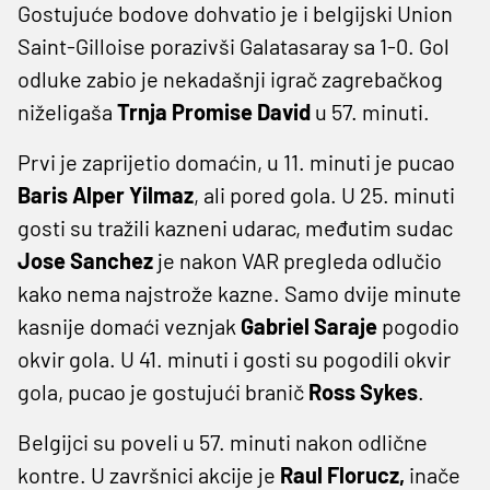
Gostujuće bodove dohvatio je i belgijski Union
Saint-Gilloise porazivši Galatasaray sa 1-0. Gol
odluke zabio je nekadašnji igrač zagrebačkog
niželigaša
Trnja Promise David
u 57. minuti.
Prvi je zaprijetio domaćin, u 11. minuti je pucao
Baris Alper Yilmaz
, ali pored gola. U 25. minuti
gosti su tražili kazneni udarac, međutim sudac
Jose Sanchez
je nakon VAR pregleda odlučio
kako nema najstrože kazne. Samo dvije minute
kasnije domaći veznjak
Gabriel Saraje
pogodio
okvir gola. U 41. minuti i gosti su pogodili okvir
gola, pucao je gostujući branič
Ross Sykes
.
Belgijci su poveli u 57. minuti nakon odlične
kontre. U završnici akcije je
Raul Florucz,
inače