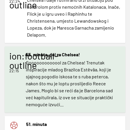
22:24
outline
kontrolom protiv nemoćnih Katalonaca. Inače,
Flick je u igru uveo i Raphinhu te
Christensena, umjesto Lewandowskog i
Lopeza, dok je Maresca Garnacha zamijenio
Delapom.
ion:football-
55. minuta, gol za Chelsea!
outline
Gooooooooooool za Chelsea! Trenutak
inspiracije mladog Brazilca Estêvãa, koji je
22:15
sjajnog pogodio iskosa te s ruba peterca,
nakon što mu je loptu proslijedio Reece
James. Moglo bi se reći da je Barcelona sad
već kapitulirala, iz ove se situacije praktički
nemoguće izvući...
51. minuta