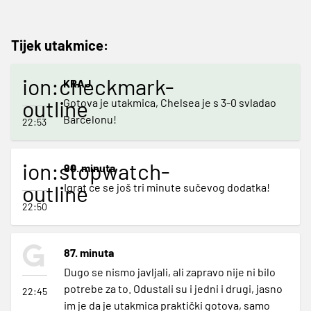
Tijek utakmice:
ion:checkmark-
KRAJ
outline
Gotova je utakmica, Chelsea je s 3-0 svladao
Barcelonu!
22:53
ion:stopwatch-
90. minuta
outline
Igrat će se još tri minute sučevog dodatka!
22:50
87. minuta
Dugo se nismo javljali, ali zapravo nije ni bilo
potrebe za to. Odustali su i jedni i drugi, jasno
22:45
im je da je utakmica praktički gotova, samo