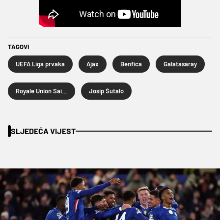
TAGOVI
UEFA Liga prvaka
Ajax
Benfica
Galatasaray
Royale Union Saint-Gilloise
Josip Šutalo
SLJEDEĆA VIJEST