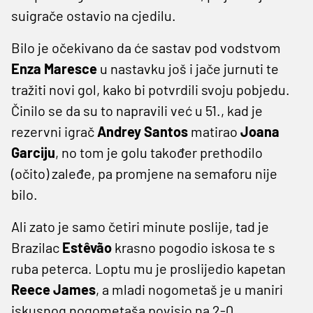
suigrače ostavio na cjedilu.
Bilo je očekivano da će sastav pod vodstvom
Enza Maresce
u nastavku još i jače jurnuti te
tražiti novi gol, kako bi potvrdili svoju pobjedu.
Činilo se da su to napravili već u 51., kad je
rezervni igrač
Andrey Santos
matirao
Joana
Garciju
, no tom je golu također prethodilo
(očito) zaleđe, pa promjene na semaforu nije
bilo.
Ali zato je samo četiri minute poslije, tad je
Brazilac
Estêvão
krasno pogodio iskosa te s
ruba peterca. Loptu mu je proslijedio kapetan
Reece James
, a mladi nogometaš je u maniri
iskusnog nogometaša povisio na 2-0.