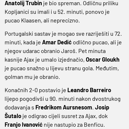
Anatolij Trubin
je bio spreman. Odličnu priliku
Kopljanici su imali i u 52. minuti, ponovo je
pucao Klaasen, ali neprecizno.
Portugalski sastav je mogao sve razriješiti u 72.
minuti, kada je
Amar Dedić
odlično pucao, ali je
njegov udarac obranio Jaroš. Pet minuta
kasnije Ajax je umalo izjednačio,
Oscar Gloukh
je pucao snažno u lijevu stranu gola. Međutim,
golman mu je obranio.
Konačnih 2-0 postavio je
Leandro Barreiro
lijepo pogodivši u 90. minuti nakon dvostrukog
dodavanja s
Fredrikom Aursnesom
.
Josip
Šutalo
je odigrao cijeli susret za Ajax, dok
Franjo Ivanović
nije nastupio za Benficu.