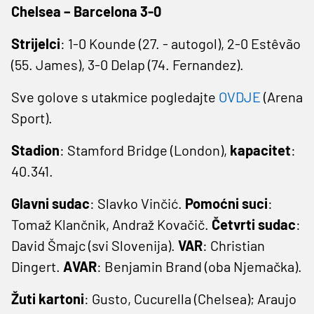
Chelsea – Barcelona 3-0
Strijelci
: 1-0 Kounde (27. - autogol), 2-0 Estêvão
(55. James), 3-0 Delap (74. Fernandez).
Sve golove s utakmice pogledajte
OVDJE
(Arena
Sport).
Stadion
: Stamford Bridge (London),
kapacitet
:
40.341.
Glavni sudac
: Slavko Vinčić.
Pomoćni
suci
:
Tomaž Klančnik, Andraž Kovačič.
Četvrti sudac
:
David Šmajc (svi Slovenija).
VAR
: Christian
Dingert.
AVAR
: Benjamin Brand (oba Njemačka).
Žuti kartoni
: Gusto, Cucurella (Chelsea); Araujo