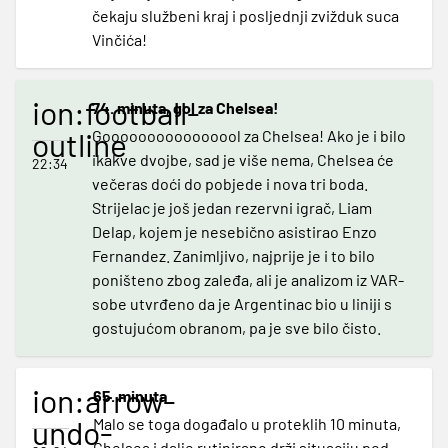
čekaju službeni kraj i posljednji zvižduk suca
Vinčića!
ion:football-
74. minuta, gol za Chelsea!
outline
Goooooooooooooool za Chelsea! Ako je i bilo
ikakve dvojbe, sad je više nema, Chelsea će
22:34
večeras doći do pobjede i nova tri boda.
Strijelac je još jedan rezervni igrač, Liam
Delap, kojem je nesebično asistirao Enzo
Fernandez. Zanimljivo, najprije je i to bilo
poništeno zbog zaleđa, ali je analizom iz VAR-
sobe utvrđeno da je Argentinac bio u liniji s
gostujućom obranom, pa je sve bilo čisto.
ion:arrow-
65. minuta
undo-
Malo se toga događalo u proteklih 10 minuta,
Chelsea i dalje rutinirano drži situaciju pod