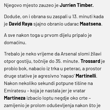
Njegovo mjesto zauzeo je
Jurrien Timber.
Doduše, on i obrana su zaspali u 13. minuti kada
je
David Raya
sjajno obranio udarac
Maatsena
.
A sve nakon toga u prvom dijelu pripalo je
domaćinu.
Trebalo je neko vrijeme da Arsenal slomi žilavi
otpor gostiju, točnije do 35. minute.
Trossard
je
probio bok, nabacio iz trka u peterac, a prostor
druge stative je agresivno 'napao'
Martinelli
.
Nakon nekoliko sekundi potpune tišine na
Emiratesu – koja je nastala jer je vratar
Martineza
izbacio loptu negdje oko crte –
zamijenio je prolom oduševljenja nakon što je