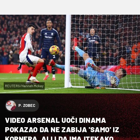
REUTERS/Hannah Mckay
P. ZOBEC
VIDEO ARSENAL UOČI DINAMA
POKAZAO DA NE ZABIJA 'SAMO' IZ
KORNERA, ALI I DA IMA ITEKAKO