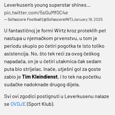
Leverkusen's young superstar shines…
pic.twitter.com/5sGuMf0C4e
— Sofascore Football (@SofascoreINT)
January 18, 2025
U fantastičnoj je formi Wirtz kroz proteklih pet
nastupa u njemačkom prvenstvu, u tom je
periodu skupio po četiri pogotka te isto toliko
asistencija. No, što tek reći za ovog češkog
napadača, on je u četiri utakmica čak sedam
puta bio strijelac. Inače, utješni gol za goste
zabio je
Tim Kleindienst
, i to tek na početku
sudačke nadoknade drugog dijela.
Svi ovi zgodici postignuti u Leverkusenu nalaze
se
OVDJE
(Sport Klub).