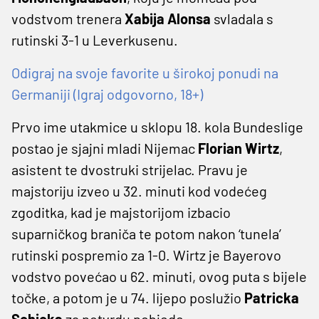
vodstvom trenera
Xabija Alonsa
svladala s
rutinski 3-1 u Leverkusenu.
Odigraj na svoje favorite u širokoj ponudi na
Germaniji (Igraj odgovorno, 18+)
Prvo ime utakmice u sklopu 18. kola Bundeslige
postao je sjajni mladi Nijemac
Florian Wirtz
,
asistent te dvostruki strijelac. Pravu je
majstoriju izveo u 32. minuti kod vodećeg
zgoditka, kad je majstorijom izbacio
suparničkog braniča te potom nakon ‘tunela’
rutinski pospremio za 1-0. Wirtz je Bayerovo
vodstvo povećao u 62. minuti, ovog puta s bijele
točke, a potom je u 74. lijepo poslužio
Patricka
Schicka
za potvrdu pobjede.