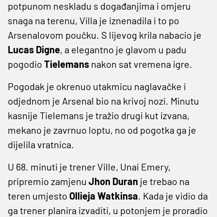
potpunom neskladu s događanjima i omjeru
snaga na terenu, Villa je iznenadila i to po
Arsenalovom poučku. S lijevog krila nabacio je
Lucas Digne
, a elegantno je glavom u padu
pogodio
Tielemans
nakon sat vremena igre.
Pogodak je okrenuo utakmicu naglavačke i
odjednom je Arsenal bio na krivoj nozi. Minutu
kasnije Tielemans je tražio drugi kut izvana,
mekano je zavrnuo loptu, no od pogotka ga je
dijelila vratnica.
U 68. minuti je trener Ville, Unai Emery,
pripremio zamjenu
Jhon Duran
je trebao na
teren umjesto
Ollieja Watkinsa
. Kada je vidio da
ga trener planira izvaditi, u potonjem je proradio