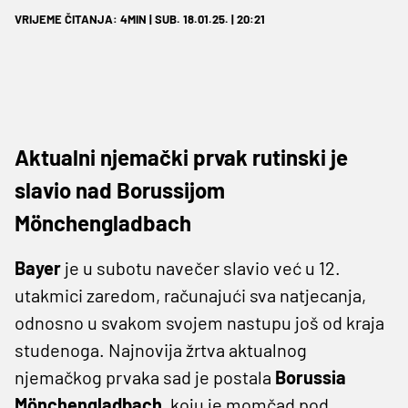
VRIJEME ČITANJA: 4MIN | SUB. 18.01.25. | 20:21
Aktualni njemački prvak rutinski je
slavio nad Borussijom
Mönchengladbach
Bayer
je u subotu navečer slavio već u 12.
utakmici zaredom, računajući sva natjecanja,
odnosno u svakom svojem nastupu još od kraja
studenoga. Najnovija žrtva aktualnog
njemačkog prvaka sad je postala
Borussia
Mönchengladbach
, koju je momčad pod