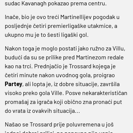
sudac Kavanagh pokazao prema centru.
Inače, bio je ovo treći Martinellijev pogodak u
posljednje četiri premierligaške utakmice, a
ukupno mu je to šesti ligaški gol.
Nakon toga je moglo postati jako ružno za Villu,
budući da su se prilike pred Martinezom redale
kao na trci. Prednjačio je Trossard kojega je
četiri minute nakon uvodnog gola, proigrao
Partey
, ali lopta je, iz dobre situacije, završila
visoko preko gola Ville. Posve nekarakterističan
promašaj za igrača koji obično zna pronaći put
do vrata iz ovakvih situacija...
Našao se Trossard prije poluvremena u još
jednoj dobroj prilici, no ponovno nije uspio