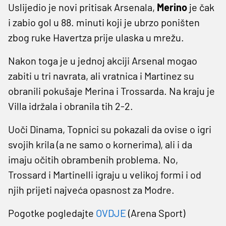
Uslijedio je novi pritisak Arsenala,
Merino
je čak
i zabio gol u 88. minuti koji je ubrzo poništen
zbog ruke Havertza prije ulaska u mrežu.
Nakon toga je u jednoj akciji Arsenal mogao
zabiti u tri navrata, ali vratnica i Martinez su
obranili pokušaje Merina i Trossarda. Na kraju je
Villa idržala i obranila tih 2-2.
Uoči Dinama, Topnici su pokazali da ovise o igri
svojih krila (a ne samo o kornerima), ali i da
imaju očitih obrambenih problema. No,
Trossard i Martinelli igraju u velikoj formi i od
njih prijeti najveća opasnost za Modre.
Pogotke pogledajte
OVDJE
(Arena Sport)