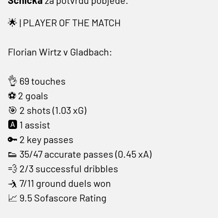
🌟 | PLAYER OF THE MATCH
Florian Wirtz v Gladbach:
👌 69 touches
⚽️ 2 goals
🎯 2 shots (1.03 xG)
🅰️ 1 assist
🔑 2 key passes
👟 35/47 accurate passes (0.45 xA)
💨 2/3 successful dribbles
🤺 7/11 ground duels won
📈 9.5 Sofascore Rating