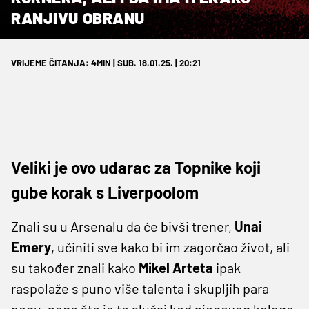
RANJIVU OBRANU
VRIJEME ČITANJA: 4MIN | SUB. 18.01.25. | 20:21
Veliki je ovo udarac za Topnike koji
gube korak s Liverpoolom
Znali su u Arsenalu da će bivši trener,
Unai
Emery
, učiniti sve kako bi im zagorčao život, ali
su također znali kako
Mikel Arteta
ipak
raspolaže s puno više talenta i skupljih para
nogu, nego što je to slučaj kod njegovog kolege