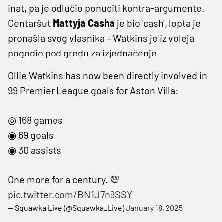
inat, pa je odlučio ponuditi kontra-argumente.
Centaršut
Mattyja Casha
je bio 'cash', lopta je
pronašla svog vlasnika – Watkins je iz voleja
pogodio pod gredu za izjednačenje.
Ollie Watkins has now been directly involved in
99 Premier League goals for Aston Villa:
◎ 168 games
◉ 69 goals
◉ 30 assists
One more for a century. 💯
pic.twitter.com/BN1J7n9SSY
— Squawka Live (@Squawka_Live)
January 18, 2025