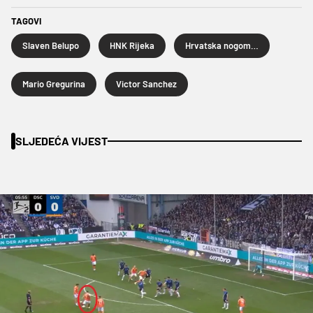
TAGOVI
Slaven Belupo
HNK Rijeka
Hrvatska nogometna liga
Mario Gregurina
Victor Sanchez
SLJEDEĆA VIJEST