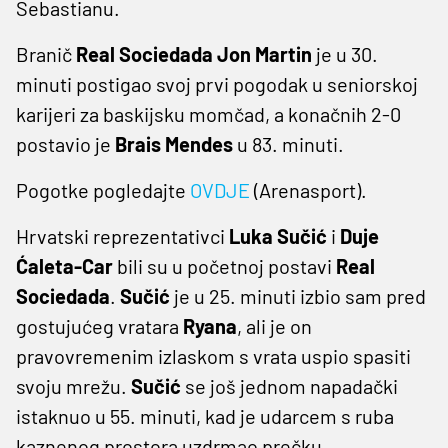
Sebastianu.
Branič
Real Sociedada Jon Martin
je u 30.
minuti postigao svoj prvi pogodak u seniorskoj
karijeri za baskijsku momčad, a konačnih 2-0
postavio je
Brais Mendes
u 83. minuti.
Pogotke pogledajte
OVDJE
(Arenasport).
Hrvatski reprezentativci
Luka Sučić
i
Duje
Ćaleta-Car
bili su u početnoj postavi
Real
Sociedada
.
Sučić
je u 25. minuti izbio sam pred
gostujućeg vratara
Ryana
, ali je on
pravovremenim izlaskom s vrata uspio spasiti
svoju mrežu.
Sučić
se još jednom napadački
istaknuo u 55. minuti, kad je udarcem s ruba
kaznenog prostora uzdrmao prečku.