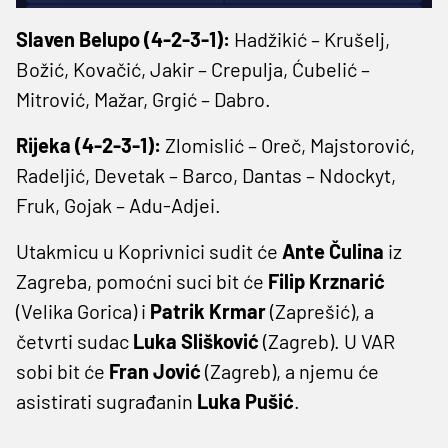
Slaven Belupo (4-2-3-1):
Hadžikić – Krušelj,
Božić, Kovačić, Jakir – Crepulja, Ćubelić –
Mitrović, Mažar, Grgić – Dabro.
Rijeka (4-2-3-1):
Zlomislić – Oreč, Majstorović,
Radeljić, Devetak – Barco, Dantas – Ndockyt,
Fruk, Gojak – Adu-Adjei.
Utakmicu u Koprivnici sudit će
Ante Čulina
iz
Zagreba, pomoćni suci bit će
Filip Krznarić
(Velika Gorica) i
Patrik Krmar
(Zaprešić), a
četvrti sudac
Luka Slišković
(Zagreb). U VAR
sobi bit će
Fran Jović
(Zagreb), a njemu će
asistirati sugrađanin
Luka Pušić
.