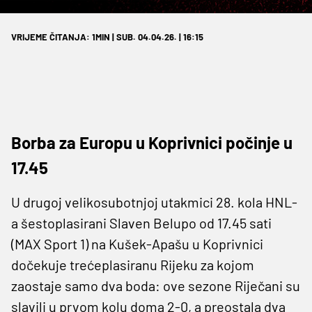
VRIJEME ČITANJA: 1MIN | SUB. 04.04.26. | 16:15
Borba za Europu u Koprivnici počinje u
17.45
U drugoj velikosubotnjoj utakmici 28. kola HNL-
a šestoplasirani Slaven Belupo od 17.45 sati
(MAX Sport 1) na Kušek-Apašu u Koprivnici
dočekuje trećeplasiranu Rijeku za kojom
zaostaje samo dva boda: ove sezone Riječani su
slavili u prvom kolu doma 2-0, a preostala dva