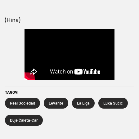
(Hina)
TAGOVI
Real Sociedad
Levante
La Liga
Luka Sučić
Duje Ćaleta-Car