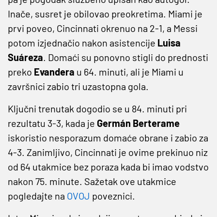
Inače, susret je obilovao preokretima. Miami je
prvi poveo, Cincinnati okrenuo na 2-1, a Messi
potom izjednačio nakon asistencije
Luisa
Suáreza
. Domaći su ponovno stigli do prednosti
preko
Evandera
u 64. minuti, ali je Miami u
završnici zabio tri uzastopna gola.
Ključni trenutak dogodio se u 84. minuti pri
rezultatu 3-3, kada je
Germán Berterame
iskoristio nesporazum domaće obrane i zabio za
4-3. Zanimljivo, Cincinnati je ovime prekinuo niz
od 64 utakmice bez poraza kada bi imao vodstvo
nakon 75. minute. Sažetak ove utakmice
pogledajte na
OVOJ
poveznici.