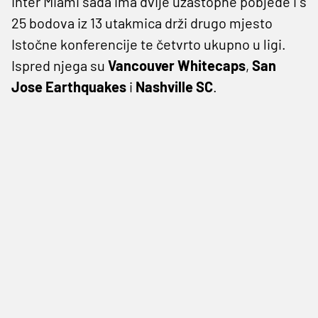
Inter Miami sada ima dvije uzastopne pobjede i s
25 bodova iz 13 utakmica drži drugo mjesto
Istočne konferencije te četvrto ukupno u ligi.
Ispred njega su
Vancouver Whitecaps
,
San
Jose Earthquakes
i
Nashville SC
.