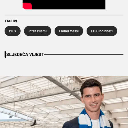
TAGOVI
MLS
Inter Miami
Lionel Messi
FC Cincinnati
SLJEDEĆA VIJEST