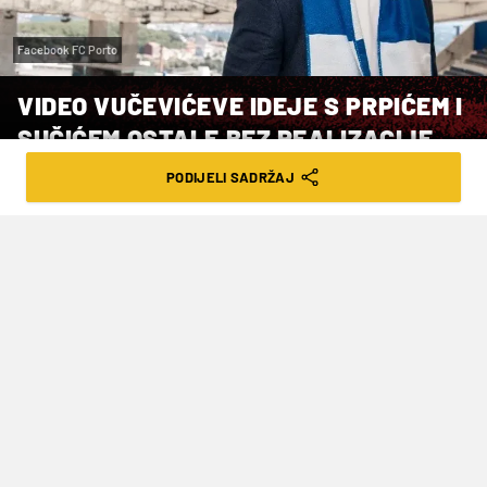
Facebook FC Porto
VIDEO VUČEVIĆEVE IDEJE S PRPIĆEM I
SUČIĆEM OSTALE BEZ REALIZACIJE
PODIJELI SADRŽAJ
VRIJEME ČITANJA: 2MIN | ČET. 14.05.26. | 11:33
Hajduk je ove zime imao na 'radaru'
imao sjajnog veznjaka Real Sociedada i
stopera Porta, ali ipak nije došlo do