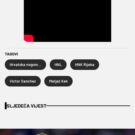
TAGOVI
Hrvatska nogometna liga
HNL
HNK Rijeka
Victor Sanchez
Matjaž Kek
SLJEDEĆA VIJEST