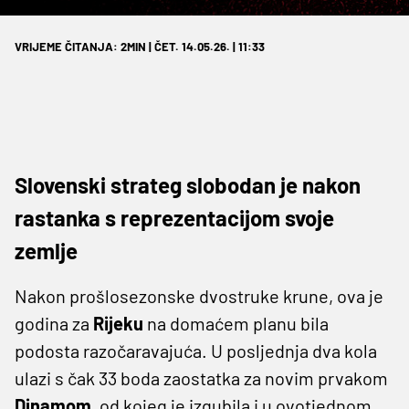
VRIJEME ČITANJA: 2MIN | ČET. 14.05.26. | 11:33
Slovenski strateg slobodan je nakon
rastanka s reprezentacijom svoje
zemlje
Nakon prošlosezonske dvostruke krune, ova je
godina za
Rijeku
na domaćem planu bila
podosta razočaravajuća. U posljednja dva kola
ulazi s čak 33 boda zaostatka za novim prvakom
Dinamom
, od kojeg je izgubila i u ovotjednom