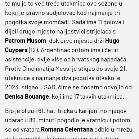
te mu je to već treća utakmica ove sezone u
kojoj je izravno sudjelovao kod najmanje tri
pogotka svoje momčadi. Sada ima 11 golova i
dijeli drugo mjesto na ljestvici strijelaca s
Petrom
Musom
, dok prvo mjesto drži
Hugo
Cuypers
(12). Argentinac pritom ima i četiri
asistencije, dvije više od hrvatskog napadača.
Protiv Cincinnatija Messi je stigao do svoje 21.
utakmice s najmanje dva pogotka otkako je
2023. stigao u SAD, čime se dodatno odvojio od
Denisa Bouange
, koji ima 17 takvih utakmica.
Bio je blizu i 61. hat-tricka u karijeri, no njegov
udarac u 89. minuti pogodio je vratnicu i potom
se od vratara
Romana Celentana
odbio u mrežu,
pa je pogodak službeno upisan kao autogol.