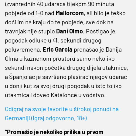
izvanrednih 40 udaraca tijekom 90 minuta
pobjede od 1-0 nad
Mallorcom
, ali bilo je teško
doći im na kraju do te pobjede, sve dok na
travnjak nije stupio
Dani Olmo
. Postigao je
pogodak odluke u 41. sekundi drugog
poluvremena.
Eric García
pronašao je Danija
Olma u kaznenom prostoru samo nekoliko
sekundi nakon početka drugog dijela utakmice,
a Španjolac je savršeno plasirao njegov udarac
u donji kut za svoj drugi pogodak u isto toliko
utakmica i doveo Katalonce u vodstvo.
Odigraj na svoje favorite u širokoj ponudi na
Germaniji (Igraj odgovorno, 18+)
"Promašio je nekoliko prilika u prvom