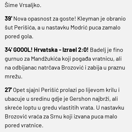
Šime Vrsaljko.
39'
Nova opasnost za goste! Kleyman je obranio
šut Perišića, a u nastavku Modrić puca zamalo
pored gola.
34' GOOOL! Hrvatska - Izrael 2:0!
Badelj je fino
gurnuo za Mandžukića koji pogađa vratnicu, ali
na odbijanac natrčava Brozović i zabija u praznu
mrežu.
27'
Opet sjajni Perišić prolazi po lijevom krilu i
ubacuje u sredinu gdje je Gershon najbrži, ali
skreće loptu u gredu vlastitih vrata. U nastavku
Brozović vraća za Srnu koji izvana puca malo
pored vratnice.