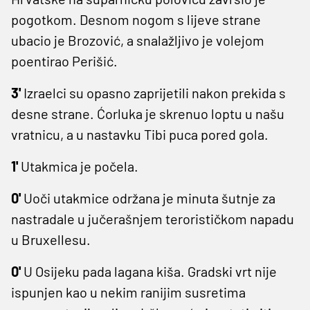
pogotkom. Desnom nogom s lijeve strane
ubacio je Brozović, a snalažljivo je volejom
poentirao Perišić.
3'
Izraelci su opasno zaprijetili nakon prekida s
desne strane. Ćorluka je skrenuo loptu u našu
vratnicu, a u nastavku Tibi puca pored gola.
1'
Utakmica je počela.
0'
Uoči utakmice održana je minuta šutnje za
nastradale u jučerašnjem terorističkom napadu
u Bruxellesu.
0'
U Osijeku pada lagana kiša. Gradski vrt nije
ispunjen kao u nekim ranijim susretima