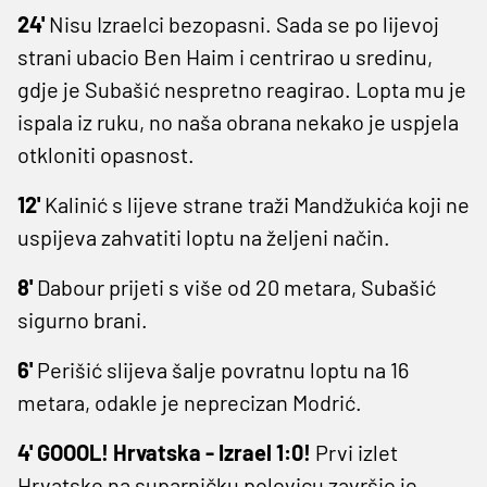
24'
Nisu Izraelci bezopasni. Sada se po lijevoj
strani ubacio Ben Haim i centrirao u sredinu,
gdje je Subašić nespretno reagirao. Lopta mu je
ispala iz ruku, no naša obrana nekako je uspjela
otkloniti opasnost.
12'
Kalinić s lijeve strane traži Mandžukića koji ne
uspijeva zahvatiti loptu na željeni način.
8'
Dabour prijeti s više od 20 metara, Subašić
sigurno brani.
6'
Perišić slijeva šalje povratnu loptu na 16
metara, odakle je neprecizan Modrić.
4' GOOOL! Hrvatska - Izrael 1:0!
Prvi izlet
Hrvatske na suparničku polovicu završio je