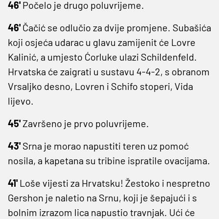
46'
Počelo je drugo poluvrijeme.
46'
Čačić se odlučio za dvije promjene. Subašića
koji osjeća udarac u glavu zamijenit će Lovre
Kalinić, a umjesto Ćorluke ulazi Schildenfeld.
Hrvatska će zaigrati u sustavu 4-4-2, s obranom
Vrsaljko desno, Lovren i Schifo stoperi, Vida
lijevo.
45'
Završeno je prvo poluvrijeme.
43'
Srna je morao napustiti teren uz pomoć
nosila, a kapetana su tribine ispratile ovacijama.
41'
Loše vijesti za Hrvatsku! Žestoko i nespretno
Gershon je naletio na Srnu, koji je šepajući i s
bolnim izrazom lica napustio travnjak. Ući će