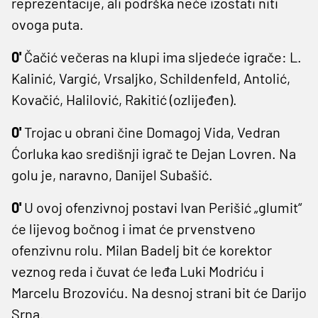
reprezentacije, ali podrška neće izostati niti
ovoga puta.
0'
Čačić večeras na klupi ima sljedeće igrače: L.
Kalinić, Vargić, Vrsaljko, Schildenfeld, Antolić,
Kovačić, Halilović, Rakitić (ozlijeđen).
0'
Trojac u obrani čine Domagoj Vida, Vedran
Ćorluka kao središnji igrač te Dejan Lovren. Na
golu je, naravno, Danijel Subašić.
0'
U ovoj ofenzivnoj postavi Ivan Perišić „glumit“
će lijevog bočnog i imat će prvenstveno
ofenzivnu rolu. Milan Badelj bit će korektor
veznog reda i čuvat će leđa Luki Modriću i
Marcelu Brozoviću. Na desnoj strani bit će Darijo
Srna.