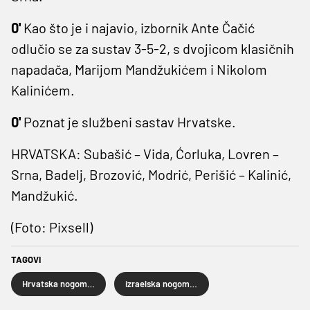
0'
Kao što je i najavio, izbornik Ante Čačić
odlučio se za sustav 3-5-2, s dvojicom klasičnih
napadača, Marijom Mandžukićem i Nikolom
Kalinićem.
0'
Poznat je službeni sastav Hrvatske.
HRVATSKA: Subašić – Vida, Ćorluka, Lovren –
Srna, Badelj, Brozović, Modrić, Perišić – Kalinić,
Mandžukić.
(Foto: Pixsell)
TAGOVI
Hrvatska nogometna reprezentacija
izraelska nogometna reprezentacija