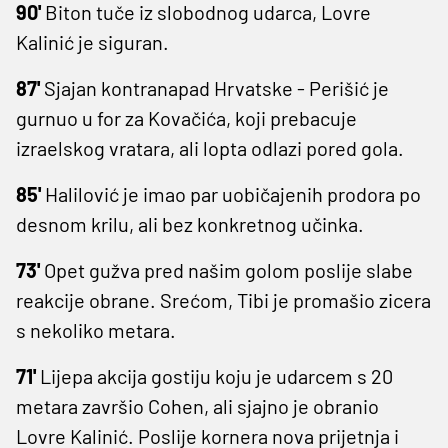
90'
Biton tuče iz slobodnog udarca, Lovre
Kalinić je siguran.
87'
Sjajan kontranapad Hrvatske - Perišić je
gurnuo u for za Kovačića, koji prebacuje
izraelskog vratara, ali lopta odlazi pored gola.
85'
Halilović je imao par uobičajenih prodora po
desnom krilu, ali bez konkretnog učinka.
73'
Opet gužva pred našim golom poslije slabe
reakcije obrane. Srećom, Tibi je promašio zicera
s nekoliko metara.
71'
Lijepa akcija gostiju koju je udarcem s 20
metara završio Cohen, ali sjajno je obranio
Lovre Kalinić. Poslije kornera nova prijetnja i