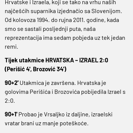
Hrvatske i Izraela, koji se tako na vrhu naših
najčešćih suparnika izjednačio sa Slovenijom.
Od kolovoza 1994. do rujna 2011. godine, kada
smo se sastali posljednji puta, naša
reprezentacija ima sedam pobjeda uz tek jedan
remi.
Tijek utakmice HRVATSKA – IZRAEL 2:0
(Perišić 4', Brozović 34')
90+2'
Utakmica je završena. Hrvatska je
golovima Perišića i Brozovića pobijedila Izrael s
2:0.
90+1'
Probao je Vrsaljko iz daljine, izraelski
vratar brani uz manje poteškoće.