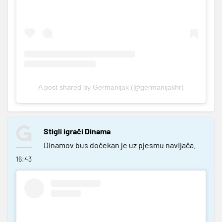
A post shared by Germanijak (@germanijakhr)
Stigli igrači Dinama
Dinamov bus dočekan je uz pjesmu navijača.
16:43