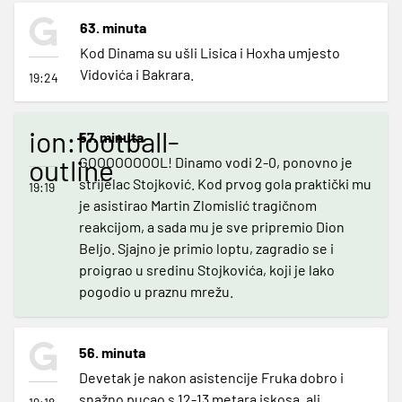
63. minuta
Kod Dinama su ušli Lisica i Hoxha umjesto
Vidovića i Bakrara.
19:24
ion:football-
57. minuta
outline
GOOOOOOOOL! Dinamo vodi 2-0, ponovno je
strijelac Stojković. Kod prvog gola praktički mu
19:19
je asistirao Martin Zlomislić tragičnom
reakcijom, a sada mu je sve pripremio Dion
Beljo. Sjajno je primio loptu, zagradio se i
proigrao u sredinu Stojkovića, koji je lako
pogodio u praznu mrežu.
56. minuta
Devetak je nakon asistencije Fruka dobro i
snažno pucao s 12-13 metara iskosa, ali