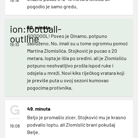
19:18
pogodio je samo gredu.
ion:football-
50. minuta
outline
GOOOOOL! Poveo je Dinamo, potpuno
zasluženo. No, imali su u tome ogromnu pomoć
19:10
Martina Zlomislića. Stojković je pucao s 20
metara, lopta je išla po sredini, ali je Zlomisliću
potpuno neshvatljivo prošla ispod ruke i
odsjela u mreži. Novi kiks riječkog vratara koji
je previše puta u ovoj sezoni kumovao
pogocima protivnika.
49. minuta
Beljo je promašio zicer. Stojković mu je krasno
podvalio loptu, ali Zlomislić brani pokušaj
19:08
Belje.