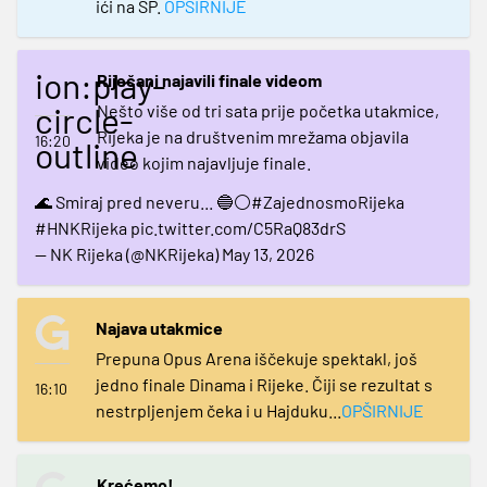
ići na SP.
OPŠIRNIJE
ion:play-
Riječani najavili finale videom
circle-
Nešto više od tri sata prije početka utakmice,
Rijeka je na društvenim mrežama objavila
16:20
outline
video kojim najavljuje finale.
🌊 Smiraj pred neveru... 🔵⚪
#ZajednosmoRijeka
#HNKRijeka
pic.twitter.com/C5RaQ83drS
— NK Rijeka (@NKRijeka)
May 13, 2026
Najava utakmice
Prepuna Opus Arena iščekuje spektakl, još
jedno finale Dinama i Rijeke. Čiji se rezultat s
16:10
nestrpljenjem čeka i u Hajduku...
OPŠIRNIJE
Krećemo!