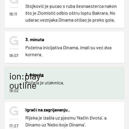
Stojković je pucao s ruba šesnaesterca nakon
što je Zlomislić odbio oštru loptu Bakrara. No
18:11
udarac veznjaka Dinama otišao je preko gola.
3. minuta
Početna inicijativa Dinama, imali su već dva
kornera.
18:07
ion:play-
1. minuta
outline
Počela je utakmica.
18:02
Igrači na zagrijavanju..
Rijeka je izašla uz pjesmu 'Način života', a
Dinamo uz 'Nebo boje Dinama'.
17:27