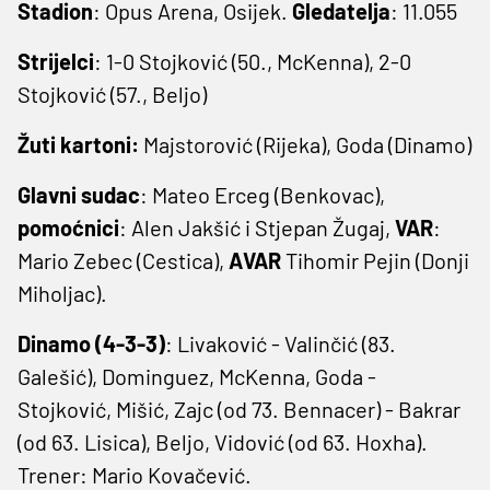
Stadion
: Opus Arena, Osijek.
Gledatelja
: 11.055
Strijelci
: 1-0 Stojković (50., McKenna), 2-0
Stojković (57., Beljo)
Žuti kartoni:
Majstorović (Rijeka), Goda (Dinamo)
Glavni sudac
: Mateo Erceg (Benkovac),
pomoćnici
: Alen Jakšić i Stjepan Žugaj,
VAR
:
Mario Zebec (Cestica),
AVAR
Tihomir Pejin (Donji
Miholjac).
Dinamo (4-3-3)
: Livaković - Valinčić (83.
Galešić), Dominguez, McKenna, Goda -
Stojković, Mišić, Zajc (od 73. Bennacer) - Bakrar
(od 63. Lisica), Beljo, Vidović (od 63. Hoxha).
Trener: Mario Kovačević.