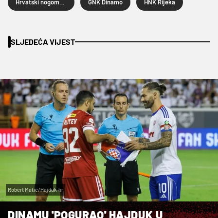
Hrvatski nogometni kup
GNK Dinamo
HNK Rijeka
SLJEDEĆA VIJEST
Robert Matic/Hajduk.hr
DINAMU 'POGURAO' HAJDUK U