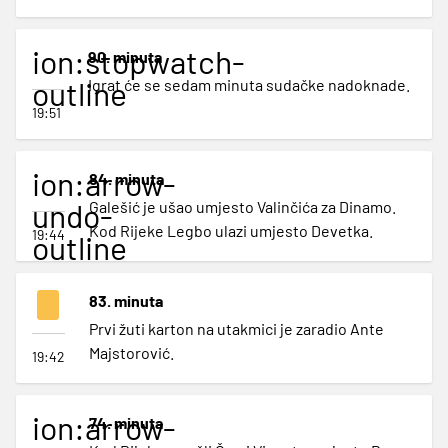
ion:stopwatch-
90. minuta
outline
Igrat će se sedam minuta sudačke nadoknade.
19:51
ion:arrow-
84. minuta
undo-
Galešić je ušao umjesto Valinčića za Dinamo.
Kod Rijeke Legbo ulazi umjesto Devetka.
19:44
outline
83. minuta
Prvi žuti karton na utakmici je zaradio Ante
Majstorović.
19:42
ion:arrow-
74. minuta