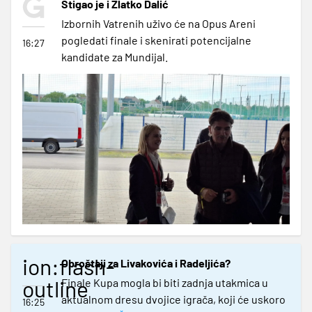
Stigao je i Zlatko Dalić
Izbornih Vatrenih uživo će na Opus Areni
pogledati finale i skenirati potencijalne
16:27
kandidate za Mundijal.
ion:flash-
Oproštaji za Livakovića i Radeljića?
outline
Finale Kupa mogla bi biti zadnja utakmica u
aktualnom dresu dvojice igrača, koji će uskoro
16:25