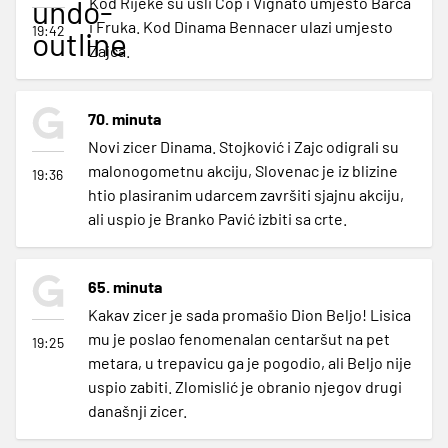
undo-
Kod Rijeke su ušli Čop i Vignato umjesto Barca
i Fruka. Kod Dinama Bennacer ulazi umjesto
19:42
outline
Zajca.
70. minuta
Novi zicer Dinama. Stojković i Zajc odigrali su
malonogometnu akciju, Slovenac je iz blizine
19:36
htio plasiranim udarcem završiti sjajnu akciju,
ali uspio je Branko Pavić izbiti sa crte.
65. minuta
Kakav zicer je sada promašio Dion Beljo! Lisica
mu je poslao fenomenalan centaršut na pet
19:25
metara, u trepavicu ga je pogodio, ali Beljo nije
uspio zabiti. Zlomislić je obranio njegov drugi
današnji zicer.