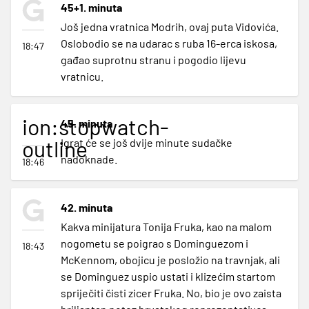
45+1. minuta
Još jedna vratnica Modrih, ovaj puta Vidovića.
Oslobodio se na udarac s ruba 16-erca iskosa,
18:47
gađao suprotnu stranu i pogodio lijevu
vratnicu.
ion:stopwatch-
45. minuta
outline
Igrat će se još dvije minute sudačke
nadoknade.
18:46
42. minuta
Kakva minijatura Tonija Fruka, kao na malom
nogometu se poigrao s Dominguezom i
18:43
McKennom, obojicu je posložio na travnjak, ali
se Dominguez uspio ustati i klizećim startom
spriječiti čisti zicer Fruka. No, bio je ovo zaista