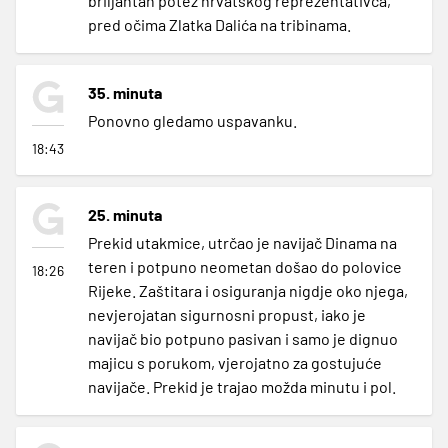
briljantan potez hrvatskog reprezentativca,
pred očima Zlatka Dalića na tribinama.
35. minuta
Ponovno gledamo uspavanku.
18:43
25. minuta
Prekid utakmice, utrčao je navijač Dinama na
teren i potpuno neometan došao do polovice
18:26
Rijeke. Zaštitara i osiguranja nigdje oko njega,
nevjerojatan sigurnosni propust, iako je
navijač bio potpuno pasivan i samo je dignuo
majicu s porukom, vjerojatno za gostujuće
navijače. Prekid je trajao možda minutu i pol.