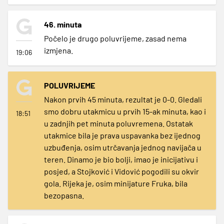
46. minuta
Počelo je drugo poluvrijeme, zasad nema
izmjena.
19:06
POLUVRIJEME
Nakon prvih 45 minuta, rezultat je 0-0. Gledali
smo dobru utakmicu u prvih 15-ak minuta, kao i
18:51
u zadnjih pet minuta poluvremena. Ostatak
utakmice bila je prava uspavanka bez ijednog
uzbuđenja, osim utrčavanja jednog navijača u
teren. Dinamo je bio bolji, imao je inicijativu i
posjed, a Stojković i Vidović pogodili su okvir
gola. Rijeka je, osim minijature Fruka, bila
bezopasna.