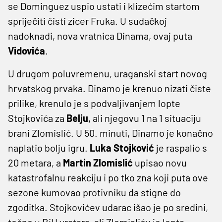
se Dominguez uspio ustati i klizećim startom
spriječiti čisti zicer Fruka. U sudačkoj
nadoknadi, nova vratnica Dinama, ovaj puta
Vidovića
.
U drugom poluvremenu, uraganski start novog
hrvatskog prvaka. Dinamo je krenuo nizati čiste
prilike, krenulo je s podvaljivanjem lopte
Stojkovića za
Belju
, ali njegovu 1 na 1 situaciju
brani Zlomislić. U 50. minuti, Dinamo je konačno
naplatio bolju igru.
Luka Stojković
je raspalio s
20 metara, a
Martin Zlomislić
upisao novu
katastrofalnu reakciju i po tko zna koji puta ove
sezone kumovao protivniku da stigne do
zgoditka. Stojkovićev udarac išao je po sredini,
točno u BiH vratara, ali Zlomisliću je lopta