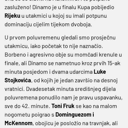
zasluženo! Dinamo je u finalu Kupa pobijedio
Rijeku
u utakmici u kojoj su imali potpunu
dominaciju cijelim tijekom dvoboja.
U prvom poluvremenu gledali smo prosječnu
utakmicu, iako početak to nije naznačio.
Borbeno i agresivno obje su momčadi krenule u
finale, ali Dinamo se nametnuo kroz prvih 15-ak
minuta posjedom i dvama udarcima
Luke
Stojkovića
, od kojih je jedan završio na desnoj
vratnici. Dvadesetak minuta središnjeg dijela
poluvremena ponudilo nam je pravu uspavanku,
sve do 42. minute.
Toni Fruk
se kao na malom
nogometu poigrao s
Dominguezom i
McKennom
, obojicu je posložio na travnjak, ali