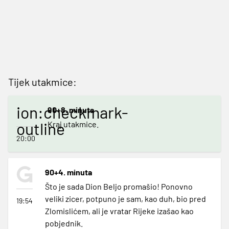
Tijek utakmice:
ion:checkmark-
90+8. minuta
outline
Kraj utakmice.
20:00
90+4. minuta
Što je sada Dion Beljo promašio! Ponovno
veliki zicer, potpuno je sam, kao duh, bio pred
19:54
Zlomislićem, ali je vratar Rijeke izašao kao
pobjednik.