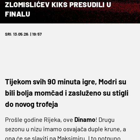
ZLOMISLIĆEV KIKS PRESUDILI U
FINALU
SRI. 13.05.26. | 19:57
Tijekom svih 90 minuta igre, Modri su
bili bolja momčad i zasluženo su stigli
do novog trofeja
Prošle godine Rijeka, ove
Dinamo
! Drugu
sezonu u nizu imamo osvajača duple krune, a
ona će se slaviti na Maksimiru. I to potpuno