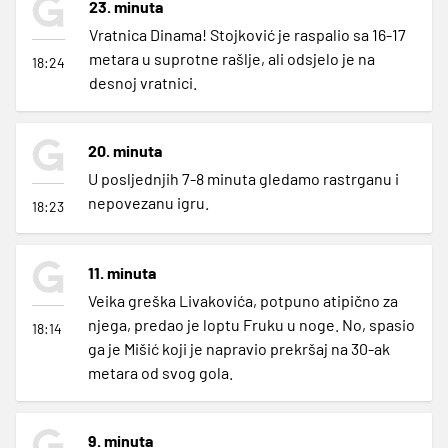
23. minuta
Vratnica Dinama! Stojković je raspalio sa 16-17
metara u suprotne rašlje, ali odsjelo je na
18:24
desnoj vratnici.
20. minuta
U posljednjih 7-8 minuta gledamo rastrganu i
nepovezanu igru.
18:23
11. minuta
Veika greška Livakovića, potpuno atipično za
njega, predao je loptu Fruku u noge. No, spasio
18:14
ga je Mišić koji je napravio prekršaj na 30-ak
metara od svog gola.
9. minuta