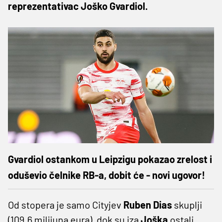
reprezentativac Joško Gvardiol.
Gvardiol ostankom u Leipzigu pokazao zrelost i
oduševio čelnike RB-a, dobit će - novi ugovor!
Od stopera je samo Cityjev
Ruben Dias
skuplji
(109.6 milijuna eura), dok su iza
Joška
ostali