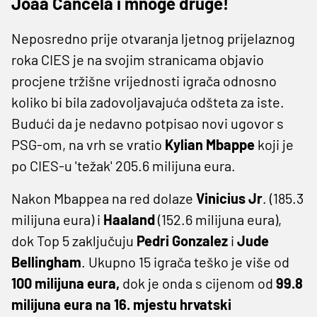
Joaa Cancela i mnoge druge!
Neposredno prije otvaranja ljetnog prijelaznog
roka CIES je na svojim stranicama objavio
procjene tržišne vrijednosti igrača odnosno
koliko bi bila zadovoljavajuća odšteta za iste.
Budući da je nedavno potpisao novi ugovor s
PSG-om, na vrh se vratio
Kylian Mbappe
koji je
po CIES-u 'težak' 205.6 milijuna eura.
Nakon Mbappea na red dolaze
Vinicius Jr
. (185.3
milijuna eura) i
Haaland
(152.6 milijuna eura),
dok Top 5 zaključuju
Pedri Gonzalez
i
Jude
Bellingham
. Ukupno 15 igrača teško je više od
100 milijuna eura,
dok je onda s cijenom od
99.8
milijuna eura na 16. mjestu hrvatski