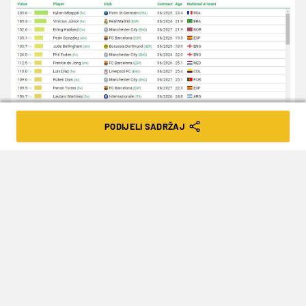
PODIJELI SADRŽAJ
Cijelu listu pogledajte
OVDJE
TAGOVI