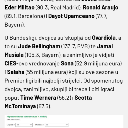
Eder Militao
(90.3, Real Madrid),
Ronald Araujo
(89.1, Barcelona) i
Dayot Upamceano
(77.7,
Bayern).
U Bundesligi, dvojica su 'skuplja' od
Gvardiola
, a
to su
Jude Bellingham
(133.7, BVB) te
Jamal
Musiala
(105.3, Bayern), a zanimljivo je vidjeti
CIES
-ovo vrednovanje
Sona
(52.9 milijuna eura)
i
Salaha
(55 milijuna eura) koji su ove sezone u
Premier ligi bili najbolji strijelci. Od spomenutog
dvojca, zanimljivo, skuplji bi trebali biti igrači
poput
Time Wernera
(56.2) i
Scotta
McTominaya
(67.5).