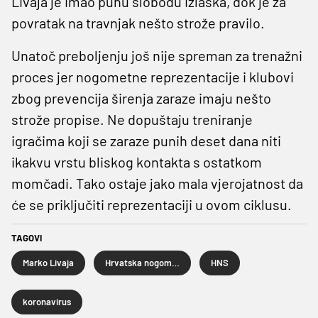
Livaja je imao punu slobodu izlaska, dok je za
povratak na travnjak nešto strože pravilo.
Unatoč preboljenju još nije spreman za trenažni
proces jer nogometne reprezentacije i klubovi
zbog prevencija širenja zaraze imaju nešto
strože propise. Ne dopuštaju treniranje
igračima koji se zaraze punih deset dana niti
ikakvu vrstu bliskog kontakta s ostatkom
momčadi. Tako ostaje jako mala vjerojatnost da
će se priključiti reprezentaciji u ovom ciklusu.
TAGOVI
Marko Livaja
Hrvatska nogometna reprezentacija
HNS
koronavirus