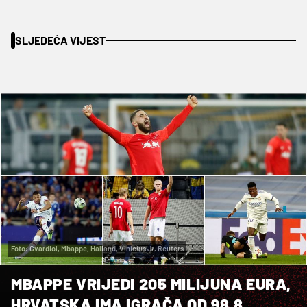
SLJEDEĆA VIJEST
Foto: Gvardiol, Mbappe, Halland, Vinicius Jr. Reuters
MBAPPE VRIJEDI 205 MILIJUNA EURA,
HRVATSKA IMA IGRAČA OD 98.8