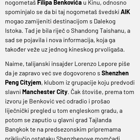
nogometaš
Filipa Benkovića
u Kinu, odnosno
spominjalo se da bi taj nogometaš švedski
AIK
mogao zamijeniti destinacijom s Dalekog
Istoka. Tad je bila riječ o Shandong Taishanu, a
sad se pojavila i nova informacija, koja ga
također veže uz jednog kineskog prvoligaša.
Naime, talijanski insajder Lorenzo Lepore piše
da je zapravo već sve dogovoreno s
Shenzhen
Peng Cityjem
, klubom iz grupacije koju predvodi
slavni
Manchester City
. Čak štoviše, prema tom
izvoru je Benković već odradio i prošao
liječnički pregled u tom engleskom gradu, a
potom se zaputio u glavni grad Tajlanda
Bangkok te na predsezonskim pripremama
priključio ostataku Shenzhenove momčadi.