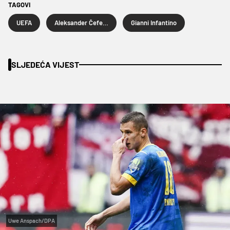
TAGOVI
UEFA
Aleksander Čeferin
Gianni Infantino
SLJEDEĆA VIJEST
Uwe Anspach/DPA