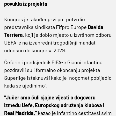
povukla iz projekta
Kongres je također prvi put potvrdio
predstavnika sindikata Fifpro Europe
Davida
Terriera
, koji je dobio mjesto u Izvršnom odboru
UEFA-e na izvanredni trogodišnji mandat,
odnosno do kongresa 2029.
Čeferin i predsjednik FIFA-e Gianni Infantino
pozdravili su i formalno okončanju projekta
Superlige istaknuvši kako je "nogomet pobijedio
kada se ujedinimo".
"Jučer smo čuli sjajne vijesti o dogovoru
između Uefe, Europskog udruženja klubova i
Real Madrida,"
kazao je Infantino čestitavši svim