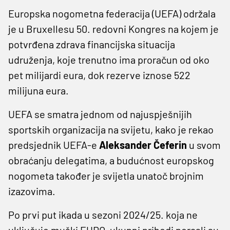
Europska nogometna federacija (UEFA) održala
je u Bruxellesu 50. redovni Kongres na kojem je
potvrđena zdrava financijska situacija
udruženja, koje trenutno ima proračun od oko
pet milijardi eura, dok rezerve iznose 522
milijuna eura.
UEFA se smatra jednom od najuspješnijih
sportskih organizacija na svijetu, kako je rekao
predsjednik UEFA-e
Aleksander Čeferin
u svom
obraćanju delegatima, a budućnost europskog
nogometa također je svijetla unatoč brojnim
izazovima.
Po prvi put ikada u sezoni 2024/25. koja ne
uključuje muški EURO, ukupni prihodi porasli su