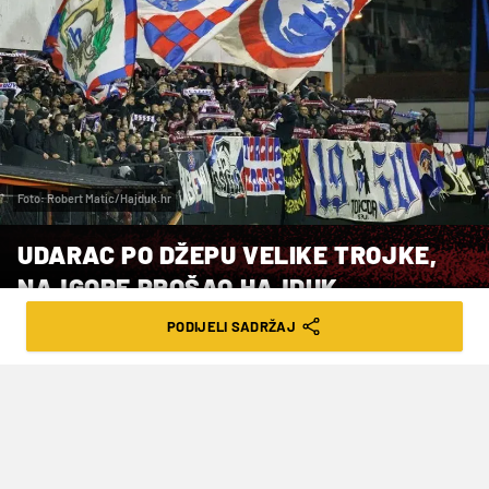
Foto: Robert Matic/Hajduk.hr
UDARAC PO DŽEPU VELIKE TROJKE,
NAJGORE PROŠAO HAJDUK
PODIJELI SADRŽAJ
VRIJEME ČITANJA: 3MIN | ČET. 12.02.26. | 14:23