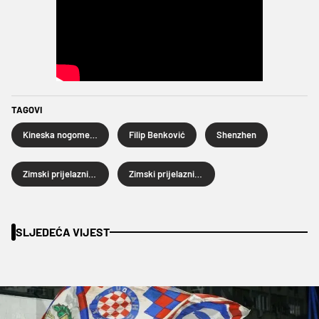
TAGOVI
Kineska nogometna liga
Filip Benković
Shenzhen
Zimski prijelazni rok
Zimski prijelazni rok 2026.
SLJEDEĆA VIJEST