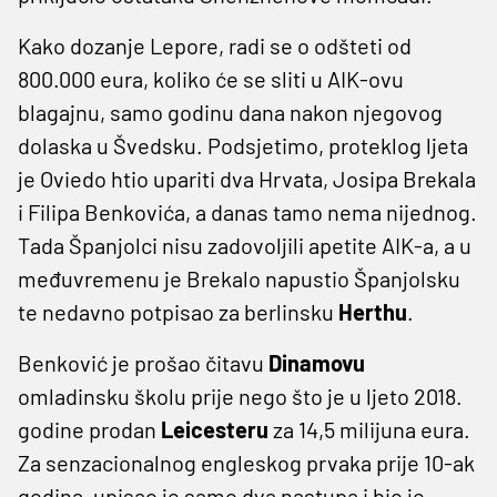
Kako dozanje Lepore, radi se o odšteti od
800.000 eura, koliko će se sliti u AIK-ovu
blagajnu, samo godinu dana nakon njegovog
dolaska u Švedsku. Podsjetimo, proteklog ljeta
je Oviedo htio upariti dva Hrvata, Josipa Brekala
i Filipa Benkovića, a danas tamo nema nijednog.
Tada Španjolci nisu zadovoljili apetite AIK-a, a u
međuvremenu je Brekalo napustio Španjolsku
te nedavno potpisao za berlinsku
Herthu
.
Benković je prošao čitavu
Dinamovu
omladinsku školu prije nego što je u ljeto 2018.
godine prodan
Leicesteru
za 14,5 milijuna eura.
Za senzacionalnog engleskog prvaka prije 10-ak
godina, upisao je samo dva nastupa i bio je