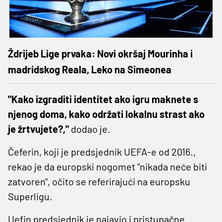
Ždrijeb Lige prvaka: Novi okršaj Mourinha i
madridskog Reala, Leko na Simeonea
"Kako izgraditi identitet ako igru ​​​​maknete s
njenog doma, kako održati lokalnu strast ako
je žrtvujete?,"
dodao je.
Čeferin, koji je predsjednik UEFA-e od 2016.,
rekao je da europski nogomet "nikada neće biti
zatvoren", očito se referirajući na europsku
Superligu.
Uefin predsjednik je najavio i pristupačne