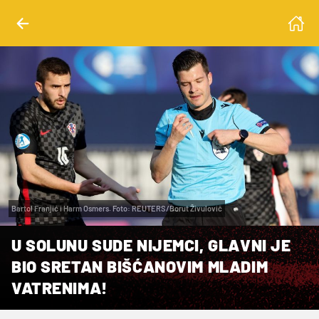
Bartol Franjić i Harm Osmers. Foto: REUTERS/Borut Živulovič
U SOLUNU SUDE NIJEMCI, GLAVNI JE
BIO SRETAN BIŠĆANOVIM MLADIM
VATRENIMA!