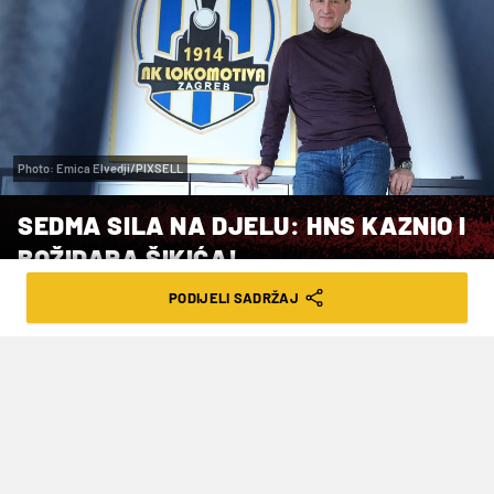
Photo: Emica Elvedji/PIXSELL
SEDMA SILA NA DJELU: HNS KAZNIO I
BOŽIDARA ŠIKIĆA!
PODIJELI SADRŽAJ
VRIJEME ČITANJA: 4MIN | UTO. 12.03.24. | 13:00