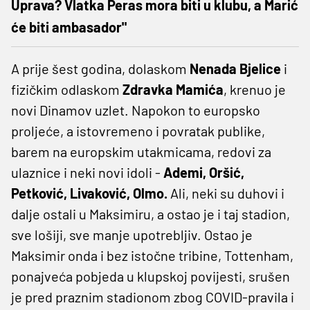
Uprava? Vlatka Peras mora biti u klubu, a Marić
će biti ambasador"
A prije šest godina, dolaskom
Nenada Bjelice
i
fizičkim odlaskom
Zdravka Mamića
, krenuo je
novi Dinamov uzlet. Napokon to europsko
proljeće, a istovremeno i povratak publike,
barem na europskim utakmicama, redovi za
ulaznice i neki novi idoli -
Ademi, Oršić,
Petković, Livaković, Olmo.
Ali, neki su duhovi i
dalje ostali u Maksimiru, a ostao je i taj stadion,
sve lošiji, sve manje upotrebljiv. Ostao je
Maksimir onda i bez istočne tribine, Tottenham,
ponajveća pobjeda u klupskoj povijesti, srušen
je pred praznim stadionom zbog COVID-pravila i