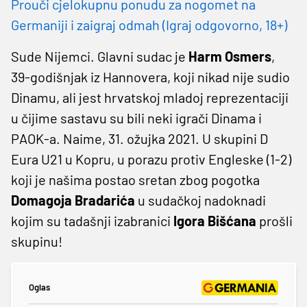
Prouči cjelokupnu ponudu za nogomet na
Germaniji i zaigraj odmah (Igraj odgovorno, 18+)
Sude Nijemci. Glavni sudac je
Harm Osmers
,
39-godišnjak iz Hannovera, koji nikad nije sudio
Dinamu, ali jest hrvatskoj mladoj reprezentaciji
u čijime sastavu su bili neki igrači Dinama i
PAOK-a. Naime, 31. ožujka 2021. U skupini D
Eura U21 u Kopru, u porazu protiv Engleske (1-2)
koji je našima postao sretan zbog pogotka
Domagoja Bradarića
u sudačkoj nadoknadi
kojim su tadašnji izabranici
Igora Bišćana
prošli
skupinu!
Oglas