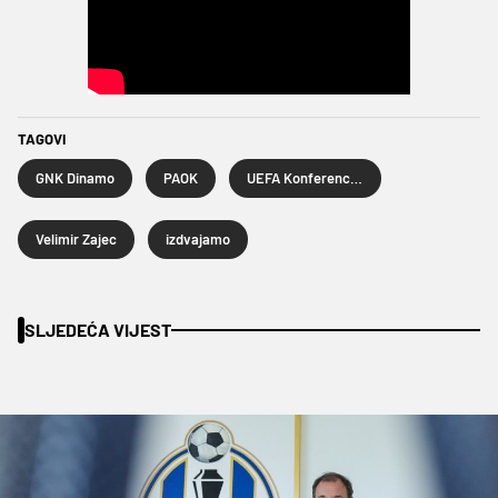
TAGOVI
GNK Dinamo
PAOK
UEFA Konferencijska liga
Velimir Zajec
izdvajamo
SLJEDEĆA VIJEST