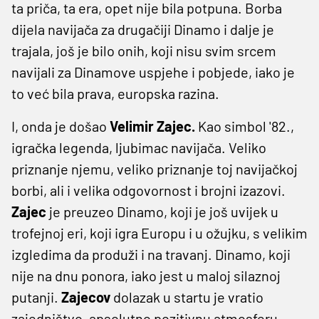
ta priča, ta era, opet nije bila potpuna. Borba
dijela navijača za drugačiji Dinamo i dalje je
trajala, još je bilo onih, koji nisu svim srcem
navijali za Dinamove uspjehe i pobjede, iako je
to već bila prava, europska razina.
I, onda je došao
Velimir Zajec.
Kao simbol '82.,
igračka legenda, ljubimac navijača. Veliko
priznanje njemu, veliko priznanje toj navijačkoj
borbi, ali i velika odgovornost i brojni izazovi.
Zajec
je preuzeo Dinamo, koji je još uvijek u
trofejnoj eri, koji igra Europu i u ožujku, s velikim
izgledima da produži i na travanj. Dinamo, koji
nije na dnu ponora, iako jest u maloj silaznoj
putanji.
Zajecov
dolazak u startu je vratio
zajedništvo, apsolutno pozitivnu atmosferu