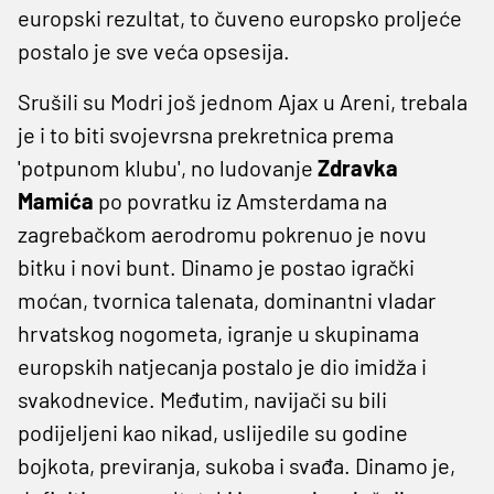
europski rezultat, to čuveno europsko proljeće
postalo je sve veća opsesija.
Srušili su Modri još jednom Ajax u Areni, trebala
je i to biti svojevrsna prekretnica prema
'potpunom klubu', no ludovanje
Zdravka
Mamića
po povratku iz Amsterdama na
zagrebačkom aerodromu pokrenuo je novu
bitku i novi bunt. Dinamo je postao igrački
moćan, tvornica talenata, dominantni vladar
hrvatskog nogometa, igranje u skupinama
europskih natjecanja postalo je dio imidža i
svakodnevice. Međutim, navijači su bili
podijeljeni kao nikad, uslijedile su godine
bojkota, previranja, sukoba i svađa. Dinamo je,