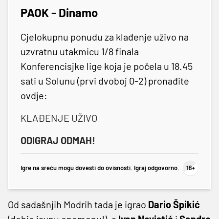
PAOK - Dinamo
Cjelokupnu ponudu za klađenje uživo na
uzvratnu utakmicu 1/8 finala
Konferencisjke lige koja je počela u 18.45
sati u Solunu (prvi dvoboj 0-2) pronađite
ovdje:
KLAĐENJE UŽIVO
ODIGRAJ ODMAH!
Igre na sreću mogu dovesti do ovisnosti. Igraj odgovorno.
Od sadašnjih Modrih tada je igrao
Dario Špikić
(dobio javnu opomenu!), a
Ivan Nevistić
i
Sandro