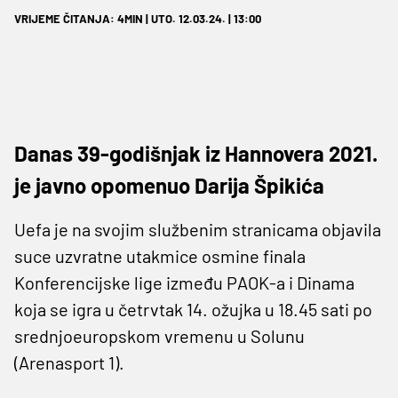
VRIJEME ČITANJA: 4MIN | UTO. 12.03.24. | 13:00
Danas 39-godišnjak iz Hannovera 2021.
je javno opomenuo Darija Špikića
Uefa je na svojim službenim stranicama objavila
suce uzvratne utakmice osmine finala
Konferencijske lige između PAOK-a i Dinama
koja se igra u četrvtak 14. ožujka u 18.45 sati po
srednjoeuropskom vremenu u Solunu
(Arenasport 1).