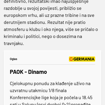
definitivno, rezultatski imao najuspješnije
razdoblje u svojoj povijesti, približio se
europskom vrhu, ali uz prazne tribine i na sve
derutnijem stadionu. Rezultat nije pratio
atmosferu u klubu i oko njega, više se pričalo o
kriminalu i politici, nego o dosezima na
travnjaku.
Oglas
PAOK - Dinamo
Cjelokupnu ponudu za klađenje uživo na
uzvratnu utakmicu 1/8 finala
Konferencisjke lige koja je počela u 18.45
sati u Solunu (prvi dvoboj 0-2) pronađite