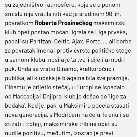
su zajedništvo i atmosferu, koja se u punom
smislu nije vratila niti kad je sredinom 90-ih,
povratkom
Roberta Prosinečkog
maksimirski
klub opet postao moćan. Igrala se Liga prvaka,
padali su Partizan, Celtic, Ajax, Porto..., ali borba
za povratak imena i protiv čvrste političke stege
u samom klubu, nosila je 'žrtve' i dijelila modri
puk. Onda se vratio Dinamo, kratkoročno i
publika, ali klupska je blagajna bila sve praznija,
Dinamu je prijetio stečaj, u Europi se ispadalo
od Maccabija i Dnjipra, klub je došao do 'lige za
bedaka'. Kad je, pak, u Maksimiru počela stasati
nova generacija, s Modrićem na čelu, krenuli su
stizati i trofeji, maksimirske tribine opet su
nudile pozitivu, međutim, izostao je pravi