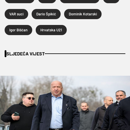
VAR suci
Dario Špikić
Dominik Kotarski
Igor Bišćan
Hrvatska U21
SLJEDEĆA VIJEST