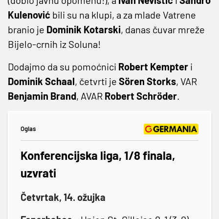
Kulenović
bili su na klupi, a za mlade Vatrene
branio je
Dominik Kotarski
, danas čuvar mreže
Bijelo-crnih iz Soluna!
Dodajmo da su pomoćnici
Robert Kempter
i
Dominik Schaal
, četvrti je
Sören Storks
, VAR
Benjamin Brand
, AVAR
Robert Schröder
.
Oglas
Konferencijska liga, 1/8 finala,
uzvrati
Četvrtak, 14. ožujka