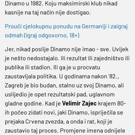
Dinamo u 1982. Koju maksimirski klub nikad
kasnije na taj način nije dostigao.
Prouči cjelokupnu ponudu na Germaniji i zaigraj
odmah (Igraj odgovorno, 18+)
Jer, nikad poslije Dinamo nije imao - sve. Uvijek
je nešto nedostajalo. Ili rezultat ili zajedništvo ili
publika ili stadion. Ili ga je u procvatu
zaustavljala politika. U godinama nakon '82.,
Zagreb je bio budan, stalno uz svoj Dinamo, ali
uslijedio je opet rezultatski pad, uglavnom
gladne godine. Kad je
Velimir Zajec
krajem 80-
ih počeo zidati novi, jaki Dinamo, ispriječila se
prejaka Crvena zvezda, a onda i rat, koji je
zaustavio taj proces. Promjene imena odnijele