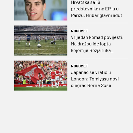
Hrvatska sa 16
predstavnika na EP-u u
Parizu, Hribar glavni adut
NOGOMET
Vrijedan komad povijesti:
Na dražbu ide lopta
kojom je Božja ruka
postigla gol
NOGOMET
Japanac se vratio u
London: Tomiyasu novi
suigrač Borne Sose