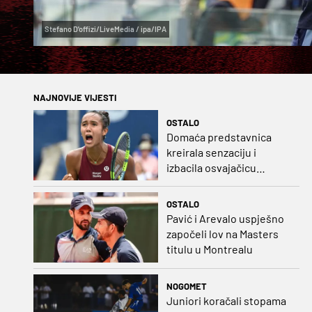
Stefano D'offizi/LiveMedia / ipa/IPA
NAJNOVIJE VIJESTI
OSTALO
Domaća predstavnica
kreirala senzaciju i
izbacila osvajačicu
Roland Garrosa
OSTALO
Pavić i Arevalo uspješno
započeli lov na Masters
titulu u Montrealu
NOGOMET
Juniori koračali stopama