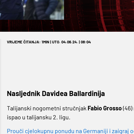
VRIJEME ČITANJA: 1MIN | UTO. 04.06.24. | 08:04
Nasljednik Davidea Ballardinija
Talijanski nogometni stručnjak
Fabio Grosso
(46)
ispao u talijansku 2. ligu.
Prouči cjelokupnu ponudu na Germaniji i zaigraj o