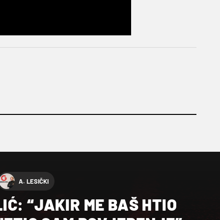
A. LESIČKI
Ć: “JAKIR ME BAŠ HTIO