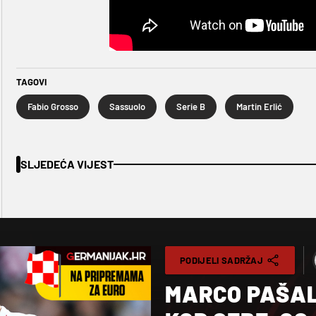
TAGOVI
Fabio Grosso
Sassuolo
Serie B
Martin Erlić
SLJEDEĆA VIJEST
PODIJELI SADRŽAJ
MARCO PAŠALI