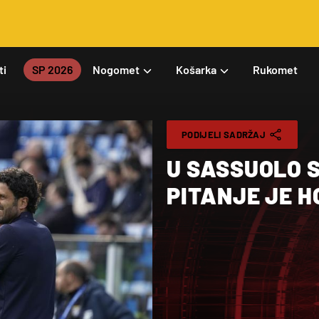
ti
SP 2026
Nogomet
Košarka
Rukomet
PODIJELI SADRŽAJ
U SASSUOLO S
PITANJE JE H