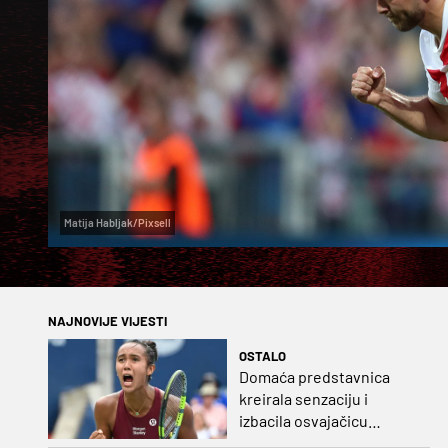
Matija Habljak/Pixsell
NAJNOVIJE VIJESTI
OSTALO
Domaća predstavnica
kreirala senzaciju i
izbacila osvajačicu
Roland Garrosa