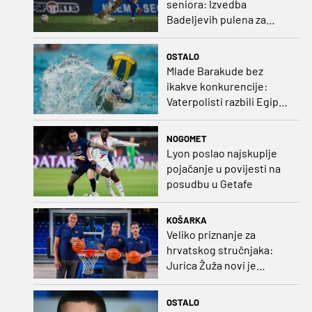
seniora: Izvedba
Badeljevih pulena za
čistu peticu protiv
Bruggea!
OSTALO
Mlade Barakude bez
ikakve konkurencije:
Vaterpolisti razbili Egipat
za polufinale SP-a!
NOGOMET
Lyon poslao najskuplje
pojačanje u povijesti na
posudbu u Getafe
KOŠARKA
Veliko priznanje za
hrvatskog stručnjaka:
Jurica Žuža novi je
pomoćni trener
Barcelone!
OSTALO