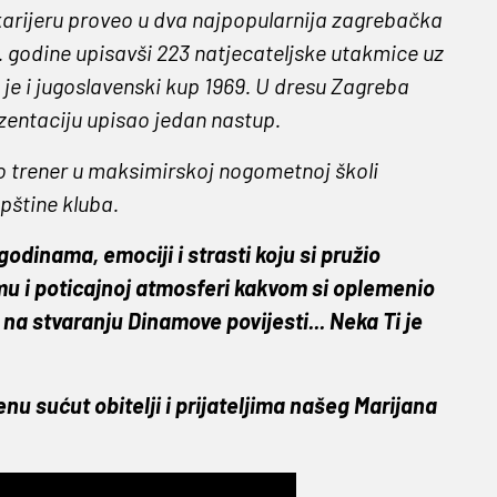
u karijeru proveo u dva najpopularnija zagrebačka
. godine upisavši 223 natjecateljske utakmice uz
je i jugoslavenski kup 1969. U dresu Zagreba
ezentaciju upisao jedan nastup.
io trener u maksimirskoj nogometnoj školi
pštine kluba.
godinama, emociji i strasti koju si pružio
u i poticajnoj atmosferi kakvom si oplemenio
na stvaranju Dinamove povijesti... Neka Ti je
u sućut obitelji i prijateljima našeg Marijana