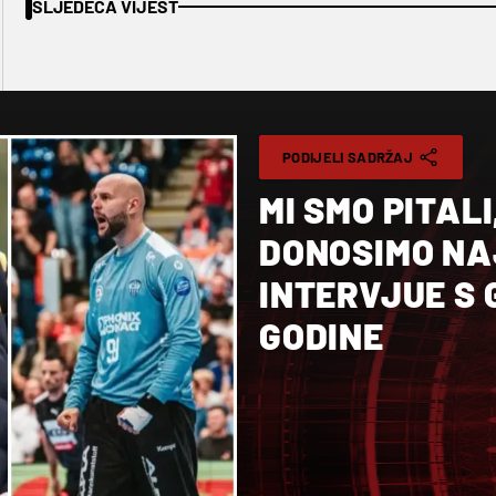
SLJEDEĆA VIJEST
PODIJELI SADRŽAJ
MI SMO PITAL
DONOSIMO NA
INTERVJUE S 
GODINE