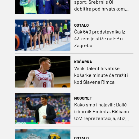
sport: Srebrni s OI
debitira pod hrvatskom
zastavom
OSTALO
Čak 640 predstavnika iz
43 zemlje stiže na EP u
Zagrebu
KOŠARKA
Veliki talent hrvatske
košarke minute će tražiti
kod Slavena Rimca
NOGOMET
Kako smo i najavili: Dalić
izbornik Emirata, Bišćanu
U23 reprezentacija, stiže
i Ivanković!
OSTALO