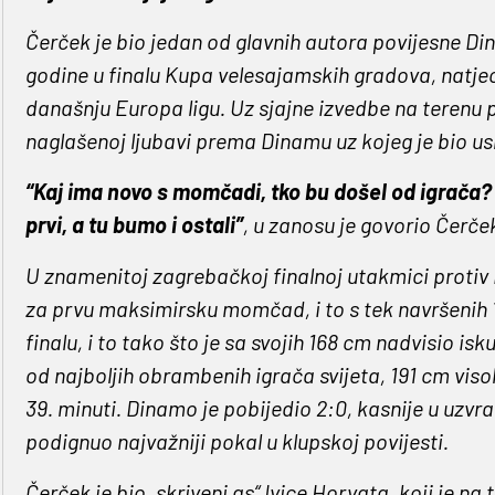
Čerček je bio jedan od glavnih autora povijesne D
godine u finalu Kupa velesajamskih gradova, natjec
današnju Europa ligu. Uz sjajne izvedbe na terenu 
naglašenoj ljubavi prema Dinamu uz kojeg je bio u
“Kaj ima novo s momčadi, tko bu došel od igrača? 
prvi, a tu bumo i ostali”
, u zanosu je govorio Čerče
U znamenitoj zagrebačkoj finalnoj utakmici protiv 
za prvu maksimirsku momčad, i to s tek navršenih 
finalu, i to tako što je sa svojih 168 cm nadvisio i
od najboljih obrambenih igrača svijeta, 191 cm viso
39. minuti. Dinamo je pobijedio 2:0, kasnije u uzvr
podignuo najvažniji pokal u klupskoj povijesti.
Čerček je bio „skriveni as“ Ivice Horvata, koji je na