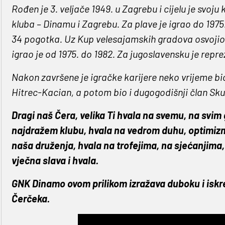
Rođen je 3. veljače 1949. u Zagrebu i cijelu je svoj
kluba – Dinamu i Zagrebu. Za plave je igrao do 1975
34 pogotka. Uz Kup velesajamskih gradova osvojio 
igrao je od 1975. do 1982. Za jugoslavensku je repr
Nakon završene je igračke karijere neko vrijeme b
Hitrec-Kacian, a potom bio i dugogodišnji član Sku
Dragi naš Čera, velika Ti hvala na svemu, na svim 
najdražem klubu, hvala na vedrom duhu, optimizm
naša druženja, hvala na trofejima, na sjećanjima, 
vječna slava i hvala.
GNK Dinamo ovom prilikom izražava duboku i iskren
Čerčeka.