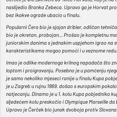
naslijedio Branka Zebeca. Upravo ga je Horvat pr
bez ikakve ograde ubacio u finalu.
Popularni Čera bio je sjajan dribler, odličan tehničar
bio je okretan, probojan... Prošao je kompletnu mak
juniorskim danima s jednakim uspjehom igrao na s
karakteristikama mogao pomoći i u veznome redu
Imao je odlike modernoga krilnog napadača što znač
loptom i proigravanju. Posebno je u pamćenju njegov
je samo nekoliko mjeseci ranije u finalu Kupa pob
je u Zagreb u rujnu 1969. došao s europskim pokalom u
natjecanju. Dinamo je u 1. kolu Kupa pobjednika k
sljedećem kolu preskočio i Olympique Marseille da 
Upravo je Čerček bio junak dvoboja protiv Slovana.