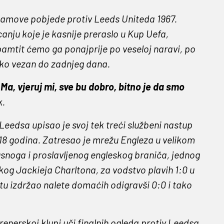
inamove pobjede protiv Leeds Uniteda 1967.
anju koje je kasnije preraslo u Kup Uefa,
pamtit ćemo ga ponajprije po veseloj naravi, po
sko vezan do zadnjeg dana.
Ma, vjeruj mi, sve bu dobro, bitno je da smo
k.
Leedsa upisao je svoj tek treći službeni nastup
18 godina. Zatresao je mrežu Engleza u velikom
skusnoga i proslavljenog engleskog braniča, jednog
kog Jackieja Charltona, za vodstvo plavih 1:0 u
atu izdržao nalete domaćih odigravši 0:0 i tako
 trenerskoj klupi uči finalnih ogleda protiv Leedsa