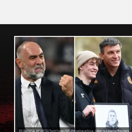
BEAUTIFUL SPORTS/Tonh?user/DP, Privatna arhiva, Alberto Lingria/Reuters