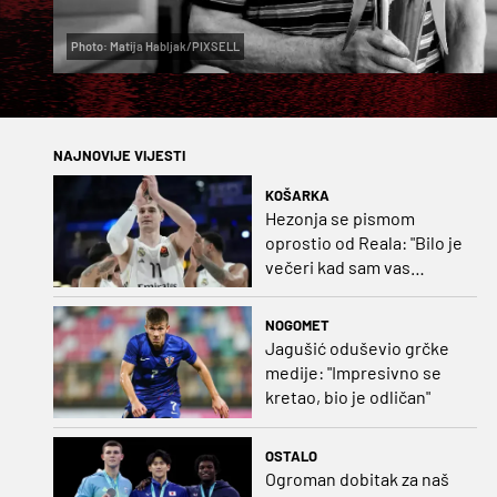
Photo: Matija Habljak/PIXSELL
NAJNOVIJE VIJESTI
KOŠARKA
Hezonja se pismom
oprostio od Reala: "Bilo je
večeri kad sam vas
dovodio do ruba
strpljenja"
NOGOMET
Jagušić oduševio grčke
medije: "Impresivno se
kretao, bio je odličan"
OSTALO
Ogroman dobitak za naš