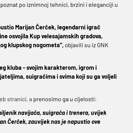
poznat po iznimnoj tehnici, brzini i eleganciji u
pustio Marijan Čerček, legendarni igrač
dine osvojila Kup velesajamskih gradova,
tskog klupskog nogometa",
objavili su iz GNK
ašeg kluba - svojim karakterom, igrom i
jateljima, suigračima i svima koji su ga voljeli
b stranici, a
prenosimo ga u cijelosti:
ljenik navijača, suigrača i trenera, uvijek
jan Čerček, zauvijek nas je napustio ove