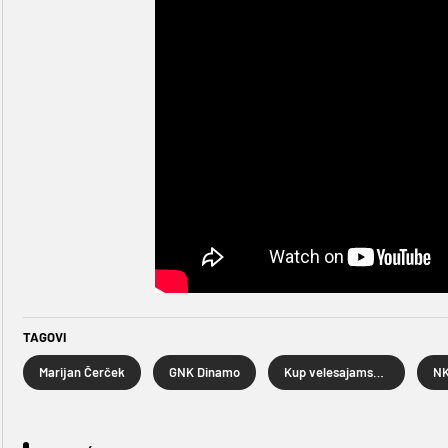
TAGOVI
Marijan Čerček
GNK Dinamo
Kup velesajamskih gradova
NK