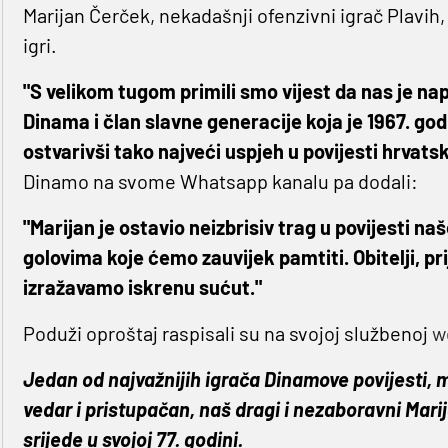
Marijan Čerček, nekadašnji ofenzivni igrač Plavih, 
igri.
"S velikom tugom primili smo vijest da nas je na
Dinama i član slavne generacije koja je 1967. go
ostvarivši tako najveći uspjeh u povijesti hrva
Dinamo na svome Whatsapp kanalu pa dodali:
"Marijan je ostavio neizbrisiv trag u povijesti n
golovima koje ćemo zauvijek pamtiti. Obitelji, pri
izražavamo iskrenu sućut."
Poduži oproštaj raspisali su na svojoj službenoj
we
Jedan od najvažnijih igrača Dinamove povijesti, mi
vedar i pristupačan, naš dragi i nezaboravni Mari
srijede u svojoj 77. godini.