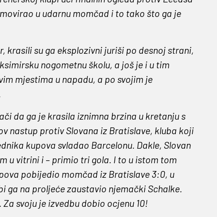
omovirao u udarnu momčad i to tako što ga je
, krasili su ga eksplozivni juriši po desnoj strani,
simirsku nogometnu školu, a još je i u tim
vim mjestima u napadu, a po svojim je
.
i da ga je krasila iznimna brzina u kretanju s
 nastup protiv Slovana iz Bratislave, kluba koji
jednika kupova svladao Barcelonu. Dakle, Slovan
 vitrini i – primio tri gola. I to u istom tom
upova pobijedio momčad iz Bratislave 3:0, u
bi ga na proljeće zaustavio njemački Schalke.
 Za svoju je izvedbu dobio ocjenu 10!