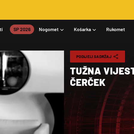
ti
SP 2026
Nogomet
Košarka
Rukomet
PODIJELI SADRŽAJ
TUŽNA VIJES
ČERČEK