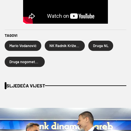
TAGOVI
Mario Vodanović
NK Radnik Križevci
Druga NL
Druga nogometna liga
SLJEDEĆA VIJEST