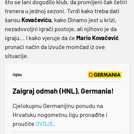
što se lani dogodilo klub, da promijeni čak četiri
trenera u jednoj sezoni. Tvrdi kako treba dati
šansu
Kovačeviću
, kako Dinamo jest u krizi,
nezadovoljni igrači postoje, ali njihovo je da
igraju... I kako vjeruje da će
Mario Kovačević
pronaći način da izvuče momčad iz ove
situacije.
Oglas
Zaigraj odmah (HNL), Germania!
Cjelokupnu Germanijinu ponudu na
Hrvatsku nogometnu ligu pronađite i
proučite
OVDJE
.