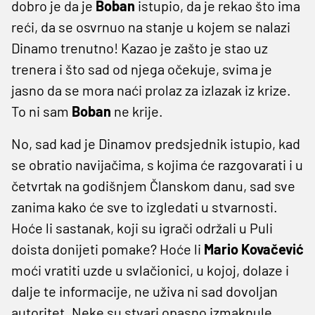
dobro je da je
Boban
istupio, da je rekao što ima
reći, da se osvrnuo na stanje u kojem se nalazi
Dinamo trenutno! Kazao je zašto je stao uz
trenera i što sad od njega očekuje, svima je
jasno da se mora naći prolaz za izlazak iz krize.
To ni sam
Boban
ne krije.
No, sad kad je Dinamov predsjednik istupio, kad
se obratio navijačima, s kojima će razgovarati i u
četvrtak na godišnjem Članskom danu, sad sve
zanima kako će sve to izgledati u stvarnosti.
Hoće li sastanak, koji su igrači održali u Puli
doista donijeti pomake? Hoće li
Mario Kovačević
moći vratiti uzde u svlačionici, u kojoj, dolaze i
dalje te informacije, ne uživa ni sad dovoljan
autoritet. Neke su stvari opasno izmaknule