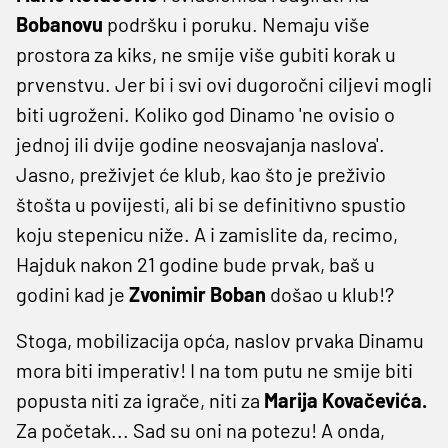
Bobanovu
podršku i poruku. Nemaju više
prostora za kiks, ne smije više gubiti korak u
prvenstvu. Jer bi i svi ovi dugoročni ciljevi mogli
biti ugroženi. Koliko god Dinamo 'ne ovisio o
jednoj ili dvije godine neosvajanja naslova'.
Jasno, preživjet će klub, kao što je preživio
štošta u povijesti, ali bi se definitivno spustio
koju stepenicu niže. A i zamislite da, recimo,
Hajduk nakon 21 godine bude prvak, baš u
godini kad je
Zvonimir Boban
došao u klub!?
Stoga, mobilizacija opća, naslov prvaka Dinamu
mora biti imperativ! I na tom putu ne smije biti
popusta niti za igrače, niti za
Marija Kovačevića.
Za početak... Sad su oni na potezu! A onda,