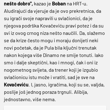
nešto dobro",
kazao je
Boban
na HRT-u.
Aludirajući da vjeruje da je ovo prekretnica, da
su igrači svoje napravili u svlačionici, da je
njegova podrška Kovačeviću pravi potez i da su
svi iz ovog crnog niza nešto naučili. Da, slažemo
se da krize često mogu i moraju donijeti neki
novi početak, da je Pula bila ključni trenutak
nakon kojega više Dinamo ne smije tonuti. Iako
smo i dalje skeptični, kao i mnogi, čak i oni iz
nogometnog svijeta, da trener koji je izgubio
svlačionicu istu može i vratiti, sad je sve na
Kovačeviću
. I, jasno, igračima, koji su se, valjda,
poslije još jednog poraza trgnuli. Alibija,
jednostavno, više nema.