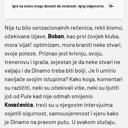
Igre na sreću mogu dovesti do ovisnosti. Igraj odgovorno.
Nije tu bilo senzacionalnih rečenica, rekli bismo,
očekivane izjave,
Boban
, kao prvi čovjek kluba,
mora 'sijati' optimizam, mora braniti neke stvari,
svoje poteze. Priznao jest krivnju, svoju,
trenerovu i igrača, svjestan je da neke stvari ne
valjaju i da Dinamo treba biti bolji. Je li umirio
navijače svojim istupima? Kako koga, komentari
su različiti, neki su očekivali više, neki su ljutiti
još od Pule kad nije odmah smijenio
Kovačevića
, treći su u njegovim intervjuima
osjetili sigurnost, samouvjerenost i vjeru kako
je Dinamo na pravom putu. U svakom slučaju,