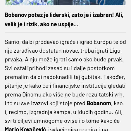
Bobanov potez je liderski, zato je i izabran! Ali,
velik je i rizik, ako ne uspije...
Samo, da bi prodavao igrače i igrao Europu te od
nje zarađivao dostatan novac, treba igrati Ligu
prvaka. A nju može igrati samo ako bude prvak.
Svi ostali prihodi zasad su i dalje postotkom
premalim da bi nadoknadili taj gubitak. Također,
pitanje je kako će i financijske institucije gledati
prema Dinamu ako više ne bude rezultatski vrh.
I to su sve izazovi koji stoje pred
Bobanom
, kao
i, recimo, izgradnja kampa, u idućih godinu. Ali,
svi ti ciljevi umnogome ovise i o tome kako će
Mario Kovačević
i svlačionica reagirati na