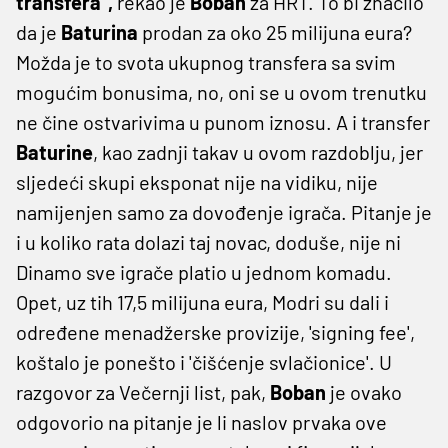
transfera",
rekao je
Boban
za HRT. To bi značilo
da je
Baturina
prodan za oko 25 milijuna eura?
Možda je to svota ukupnog transfera sa svim
mogućim bonusima, no, oni se u ovom trenutku
ne čine ostvarivima u punom iznosu. A i transfer
Baturine
, kao zadnji takav u ovom razdoblju, jer
sljedeći skupi eksponat nije na vidiku, nije
namijenjen samo za dovođenje igrača. Pitanje je
i u koliko rata dolazi taj novac, doduše, nije ni
Dinamo sve igrače platio u jednom komadu.
Opet, uz tih 17,5 milijuna eura, Modri su dali i
određene menadžerske provizije, 'signing fee',
koštalo je ponešto i 'čišćenje svlačionice'. U
razgovor za Večernji list, pak,
Boban
je ovako
odgovorio na pitanje je li naslov prvaka ove