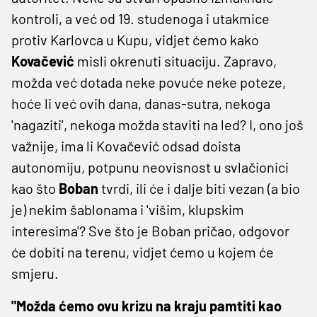
kontroli, a već od 19. studenoga i utakmice
protiv Karlovca u Kupu, vidjet ćemo kako
Kovačević
misli okrenuti situaciju. Zapravo,
možda već dotada neke povuće neke poteze,
hoće li već ovih dana, danas-sutra, nekoga
'nagaziti', nekoga možda staviti na led? I, ono još
važnije, ima li Kovačević odsad doista
autonomiju, potpunu neovisnost u svlačionici
kao što
Boban
tvrdi, ili će i dalje biti vezan (a bio
je) nekim šablonama i 'višim, klupskim
interesima'? Sve što je Boban pričao, odgovor
će dobiti na terenu, vidjet ćemo u kojem će
smjeru.
"Možda ćemo ovu krizu na kraju pamtiti kao