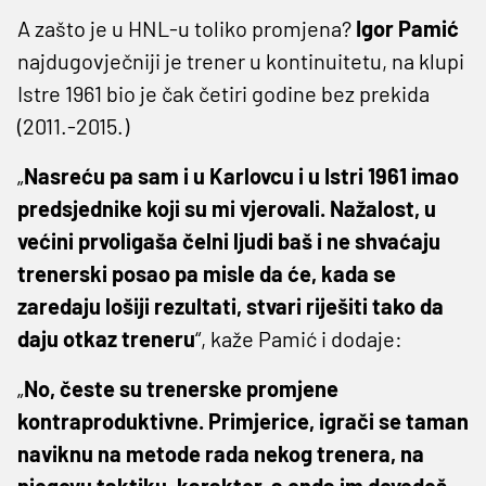
A zašto je u HNL-u toliko promjena?
Igor Pamić
najdugovječniji je trener u kontinuitetu, na klupi
Istre 1961 bio je čak četiri godine bez prekida
(2011.-2015.)
„
Nasreću pa sam i u Karlovcu i u Istri 1961 imao
predsjednike koji su mi vjerovali. Nažalost, u
većini prvoligaša čelni ljudi baš i ne shvaćaju
trenerski posao pa misle da će, kada se
zaredaju lošiji rezultati, stvari riješiti tako da
daju otkaz treneru
“, kaže Pamić i dodaje:
„
No, česte su trenerske promjene
kontraproduktivne. Primjerice, igrači se taman
naviknu na metode rada nekog trenera, na
njegovu taktiku, karakter, a onda im dovedeš