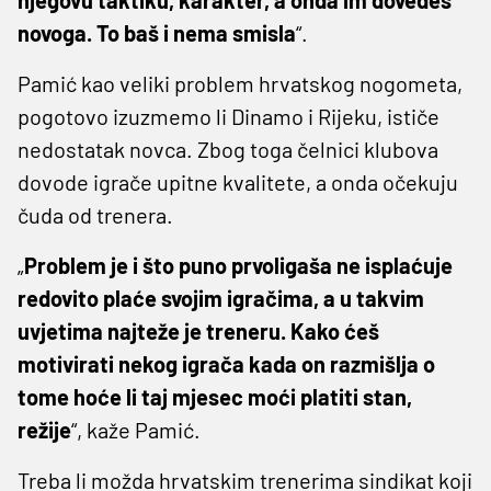
novoga. To baš i nema smisla
“.
Pamić kao veliki problem hrvatskog nogometa,
pogotovo izuzmemo li Dinamo i Rijeku, ističe
nedostatak novca. Zbog toga čelnici klubova
dovode igrače upitne kvalitete, a onda očekuju
čuda od trenera.
„
Problem je i što puno prvoligaša ne isplaćuje
redovito plaće svojim igračima, a u takvim
uvjetima najteže je treneru. Kako ćeš
motivirati nekog igrača kada on razmišlja o
tome hoće li taj mjesec moći platiti stan,
režije
“, kaže Pamić.
Treba li možda hrvatskim trenerima sindikat koji