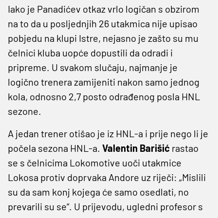
Iako je Panadićev otkaz vrlo logičan s obzirom
na to da u posljednjih 26 utakmica nije upisao
pobjedu na klupi Istre, nejasno je zašto su mu
čelnici kluba uopće dopustili da odradi i
pripreme. U svakom slučaju, najmanje je
logično trenera zamijeniti nakon samo jednog
kola, odnosno 2,7 posto odrađenog posla HNL
sezone.
A jedan trener otišao je iz HNL-a i prije nego li je
počela sezona HNL-a.
Valentin Barišić
rastao
se s čelnicima Lokomotive uoči utakmice
Lokosa protiv doprvaka Andore uz riječi: „Mislili
su da sam konj kojega će samo osedlati, no
prevarili su se“. U prijevodu, ugledni profesor s