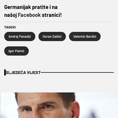
Germanijak pratite i na
našoj
Facebook
stranici!
TAGOVI
Andrej Panadić
Goran Sablić
Valentin Barišić
Igor Pamić
SLJEDEĆA VIJEST