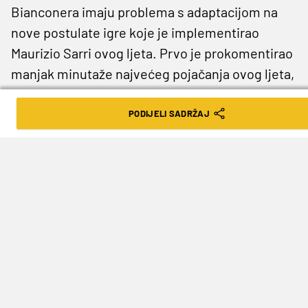
Bianconera imaju problema s adaptacijom na
nove postulate igre koje je implementirao
Maurizio Sarri ovog ljeta. Prvo je prokomentirao
manjak minutaže najvećeg pojačanja ovog ljeta,
stopera Matthijsa de Ligta.
PODIJELI SADRŽAJ
„De Ligt prolazi kroz fazu aklimatizacije, kao i
ja da vam budem iskren. Trener od nas traži da
igramo sve suprotno od onog što smo mi
navikli igrati u obrani“
, rekao je 32-godišnji
stoper, usput dodavši:
„Moglo bi nam biti
jednostavnije u Ligi prvaka jer ćemo igrati
protiv momčadi koje se žele nadigravati,
umjesto da stanu 'u bunker'. Želimo
implementirati Sarrijeve ideje i uživati u igri s