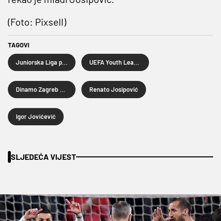
(Foto: Pixsell)
TAGOVI
Juniorska Liga prvaka
UEFA Youth League
Dinamo Zagreb U19
Renato Josipović
Igor Jovićević
SLJEDEĆA VIJEST