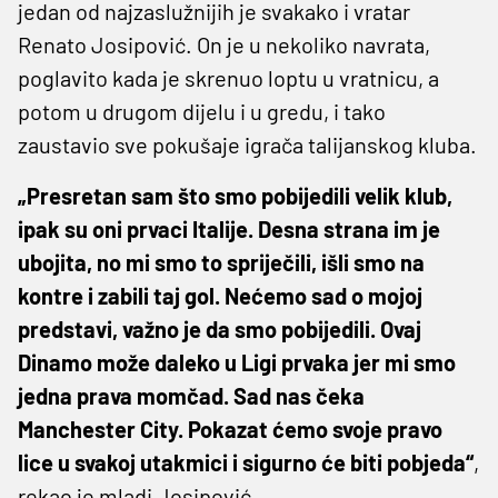
jedan od najzaslužnijih je svakako i vratar
Renato Josipović. On je u nekoliko navrata,
poglavito kada je skrenuo loptu u vratnicu, a
potom u drugom dijelu i u gredu, i tako
zaustavio sve pokušaje igrača talijanskog kluba.
„Presretan sam što smo pobijedili velik klub,
ipak su oni prvaci Italije. Desna strana im je
ubojita, no mi smo to spriječili, išli smo na
kontre i zabili taj gol. Nećemo sad o mojoj
predstavi, važno je da smo pobijedili. Ovaj
Dinamo može daleko u Ligi prvaka jer mi smo
jedna prava momčad. Sad nas čeka
Manchester City. Pokazat ćemo svoje pravo
lice u svakoj utakmici i sigurno će biti pobjeda“
,
rekao je mladi Josipović.