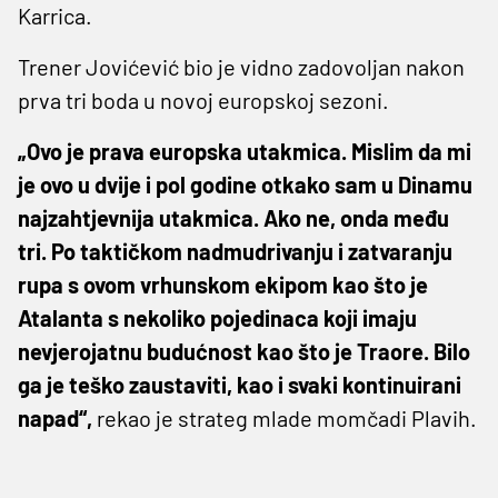
Karrica.
Trener Jovićević bio je vidno zadovoljan nakon
prva tri boda u novoj europskoj sezoni.
„Ovo je prava europska utakmica. Mislim da mi
je ovo u dvije i pol godine otkako sam u Dinamu
najzahtjevnija utakmica. Ako ne, onda među
tri. Po taktičkom nadmudrivanju i zatvaranju
rupa s ovom vrhunskom ekipom kao što je
Atalanta s nekoliko pojedinaca koji imaju
nevjerojatnu budućnost kao što je Traore. Bilo
ga je teško zaustaviti, kao i svaki kontinuirani
napad“,
rekao je strateg mlade momčadi Plavih.