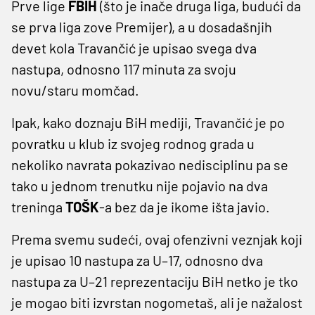
Prve lige
FBIH
(što je inače druga liga, budući da
se prva liga zove Premijer), a u dosadašnjih
devet kola Travančić je upisao svega dva
nastupa, odnosno 117 minuta za svoju
novu/staru momčad.
Ipak, kako doznaju BiH mediji, Travančić je po
povratku u klub iz svojeg rodnog grada u
nekoliko navrata pokazivao nedisciplinu pa se
tako u jednom trenutku nije pojavio na dva
treninga
TOŠK
-a bez da je ikome išta javio.
Prema svemu sudeći, ovaj ofenzivni veznjak koji
je upisao 10 nastupa za U–17, odnosno dva
nastupa za U–21 reprezentaciju BiH netko je tko
je mogao biti izvrstan nogometaš, ali je nažalost