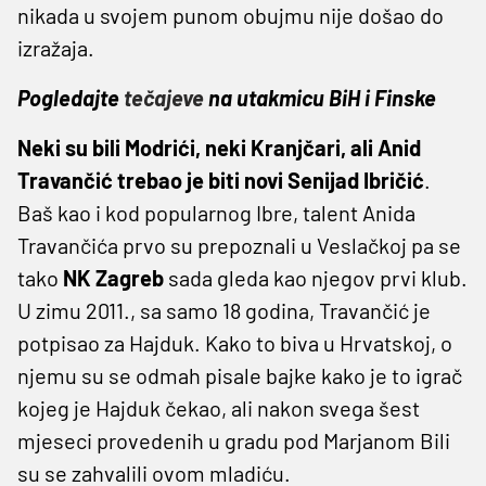
nikada u svojem punom obujmu nije došao do
izražaja.
Pogledajte
tečajeve
na utakmicu BiH i Finske
Neki su bili Modrići, neki Kranjčari, ali Anid
Travančić trebao je biti novi
Senijad Ibričić
.
Baš kao i kod popularnog Ibre, talent Anida
Travančića prvo su prepoznali u Veslačkoj pa se
tako
NK Zagreb
sada gleda kao njegov prvi klub.
U zimu 2011., sa samo 18 godina, Travančić je
potpisao za Hajduk. Kako to biva u Hrvatskoj, o
njemu su se odmah pisale bajke kako je to igrač
kojeg je Hajduk čekao, ali nakon svega šest
mjeseci provedenih u gradu pod Marjanom Bili
su se zahvalili ovom mladiću.