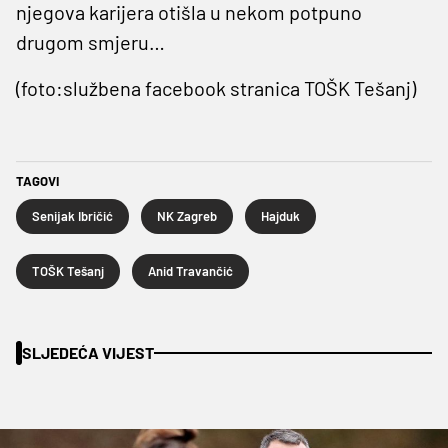
njegova karijera otišla u nekom potpuno
drugom smjeru…
(foto:službena facebook stranica TOŠK Tešanj)
TAGOVI
Senijak Ibričić
NK Zagreb
Hajduk
TOŠK Tešanj
Anid Travančić
SLJEDEĆA VIJEST