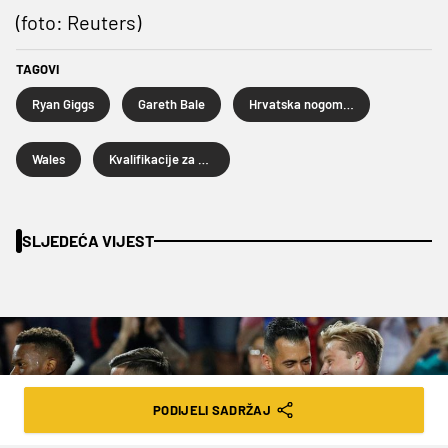
(foto: Reuters)
TAGOVI
Ryan Giggs
Gareth Bale
Hrvatska nogometna reprezentacija
Wales
Kvalifikacije za Euro
SLJEDEĆA VIJEST
PODIJELI SADRŽAJ