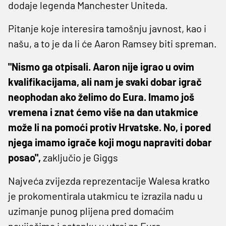
dodaje legenda Manchester Uniteda.
Pitanje koje interesira tamošnju javnost, kao i
našu, a to je da li će Aaron Ramsey biti spreman.
"Nismo ga otpisali. Aaron nije igrao u ovim
kvalifikacijama, ali nam je svaki dobar igrač
neophodan ako želimo do Eura. Imamo još
vremena i znat ćemo više na dan utakmice
može li na pomoći protiv Hrvatske. No, i pored
njega imamo igrače koji mogu napraviti dobar
posao",
zaključio je Giggs
Najveća zvijezda reprezentacije Walesa kratko
je prokomentirala utakmicu te izrazila nadu u
uzimanje punog plijena pred domaćim
navijačima i ostanku u utrci za Euro.