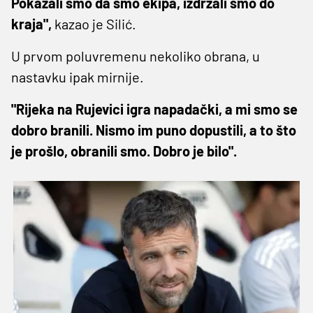
Pokazali smo da smo ekipa, izdržali smo do
kraja",
kazao je Silić.
U prvom poluvremenu nekoliko obrana, u
nastavku ipak mirnije.
"Rijeka na Rujevici igra napadački, a mi smo se
dobro branili. Nismo im puno dopustili, a to što
je prošlo, obranili smo. Dobro je bilo".