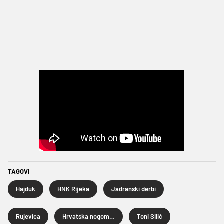
TAGOVI
Hajduk
HNK Rijeka
Jadranski derbi
Rujevica
Hrvatska nogometna liga
Toni Silić