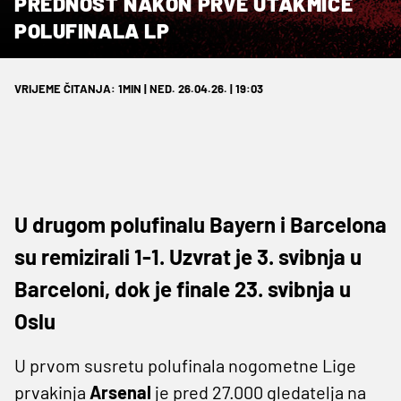
PREDNOST NAKON PRVE UTAKMICE
POLUFINALA LP
VRIJEME ČITANJA: 1MIN | NED. 26.04.26. | 19:03
U drugom polufinalu Bayern i Barcelona
su remizirali 1-1. Uzvrat je 3. svibnja u
Barceloni, dok je finale 23. svibnja u
Oslu
U prvom susretu polufinala nogometne Lige
prvakinja
Arsenal
je pred 27.000 gledatelja na