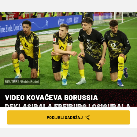
REUTERS/Robin Rudel
VIDEO KOVAČEVA BORUSSIA
DEKLASIRALA FREIBURG I OSIGURALA
LIGU PRVAKA
PODIJELI SADRŽAJ
VRIJEME ČITANJA: 1MIN | NED. 26.04.26. | 19:03