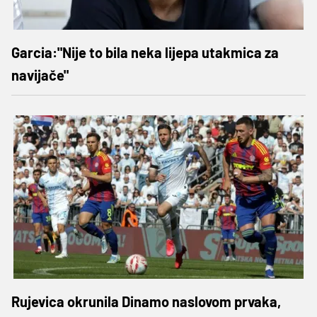
Garcia:"Nije to bila neka lijepa utakmica za
navijače"
Rujevica okrunila Dinamo naslovom prvaka,