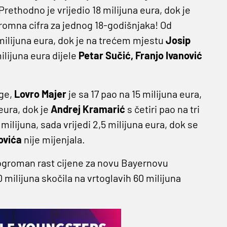
rethodno je vrijedio 18 milijuna eura, dok je
gromna cifra za jednog 18-godišnjaka! Od
milijuna eura, dok je na trećem mjestu
Josip
ilijuna eura dijele
Petar Sučić, Franjo Ivanović
ige,
Lovro Majer
je sa 17 pao na 15 milijuna eura,
eura, dok je
Andrej Kramarić
s četiri pao na tri
ilijuna, sada vrijedi 2,5 milijuna eura, dok se
ovića
nije mijenjala.
ogroman rast cijene za novu Bayernovu
0 milijuna skočila na vrtoglavih 60 milijuna