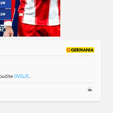
roučite
OVDJE
.