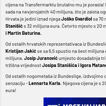
cijena na Transfermarktu brutalno mu je porasla! P
sada na nevjerojatnih 40 milijuna, što je zaista o
Hrvata je jedini iznad njega
Joško Gvardiol
sa 70 
Stanišić
s 32 milijuna eura. Četvrto mjesto s 20 m
i Martin Baturina.
Od ostalih hrvatskih reprezentativaca iz Bundesl
Kristijan Jakić
se sa 6,5 spustio na šest milijuna 
milijuna.
Josip Juranović
umjesto dosadašnja tri m
tržišna vrijednost
Josipa Stanišića i Igora Matan
Od ostalih nogometaša iz Bundeslige, izdvojimo 
senzaciju -
Lennarta Karla
. Njegova cijena je s 2
eura!