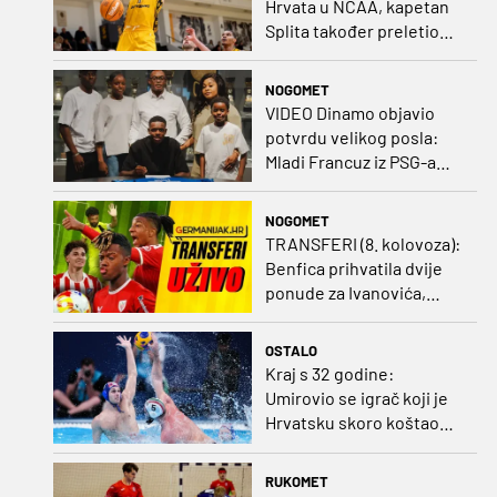
Hrvata u NCAA, kapetan
Splita također preletio
Atlantik
NOGOMET
VIDEO Dinamo objavio
potvrdu velikog posla:
Mladi Francuz iz PSG-a
zadužio dres Plavih!
NOGOMET
TRANSFERI (8. kolovoza):
Benfica prihvatila dvije
ponude za Ivanovića,
Vukovar doveo
Marokanca
OSTALO
Kraj s 32 godine:
Umirovio se igrač koji je
Hrvatsku skoro koštao
svjetskog zlata
RUKOMET