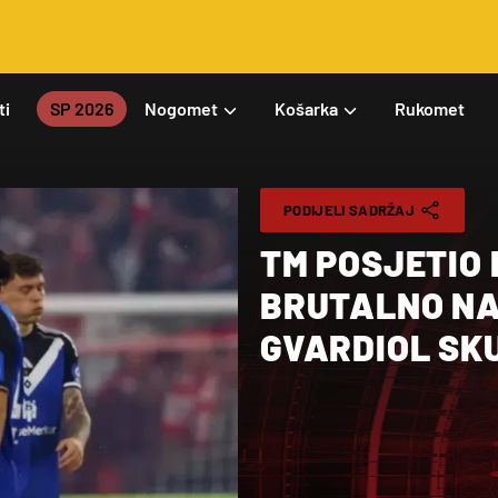
ti
SP 2026
Nogomet
Košarka
Rukomet
PODIJELI SADRŽAJ
TM POSJETIO
BRUTALNO NA
GVARDIOL SKU