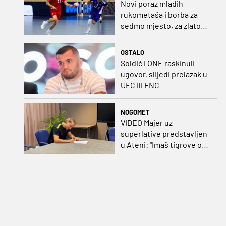
Novi poraz mladih
rukometaša i borba za
sedmo mjesto, za zlato
se bore Slovenci i
Nijemci
OSTALO
Soldić i ONE raskinuli
ugovor, slijedi prelazak u
UFC ili FNC
NOGOMET
VIDEO Majer uz
superlative predstavljen
u Ateni: "Imaš tigrove oči,
vrlo si inteligentan"