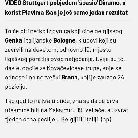
VIDEO Stuttgart pobjedom 'spasio' Dinamo, u
korist Plavima išao je još samo jedan rezultat
To će biti netko iz dvojca koji čine belgijskog
Genka
i talijanske
Bologne
, klubovi koji su
završili na devetom, odnosno 10. mjestu
ligaškog poretka ovog natjecanja. Dvije su to,
dakle, opcije za Kovačevićeve trupe, koje se
odnose i na norveški
Brann
, koji je zauzeo 24.
poziciju.
Tko god to na kraju bude, zna se da će prva
utakmica biti na Maksimiru 19. veljače, a uzvrat
tjedan dana poslije u Belgiji ili Italiji. (hp)