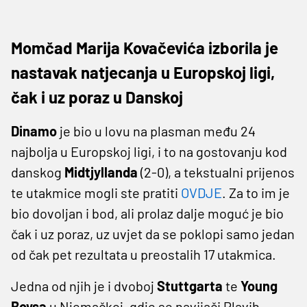
Momčad Marija Kovačevića izborila je
nastavak natjecanja u Europskoj ligi,
čak i uz poraz u Danskoj
Dinamo
je bio u lovu na plasman među 24
najbolja u Europskoj ligi, i to na gostovanju kod
danskog
Midtjyllanda
(2-0), a tekstualni prijenos
te utakmice mogli ste pratiti
OVDJE
. Za to im je
bio dovoljan i bod, ali prolaz dalje moguć je bio
čak i uz poraz, uz uvjet da se poklopi samo jedan
od čak pet rezultata u preostalih 17 utakmica.
Jedna od njih je i dvoboj
Stuttgarta
te
Young
Boysa
u Njemačkoj, gdje se navijači Plavih