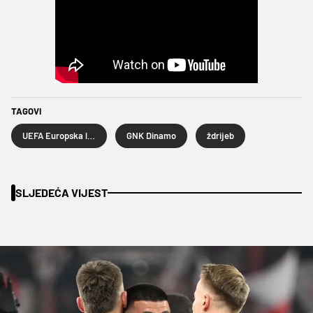
TAGOVI
UEFA Europska liga
GNK Dinamo
ždrijeb
SLJEDEĆA VIJEST