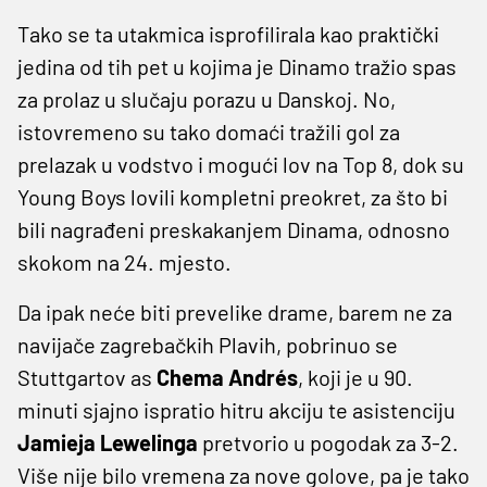
Tako se ta utakmica isprofilirala kao praktički
jedina od tih pet u kojima je Dinamo tražio spas
za prolaz u slučaju porazu u Danskoj. No,
istovremeno su tako domaći tražili gol za
prelazak u vodstvo i mogući lov na Top 8, dok su
Young Boys lovili kompletni preokret, za što bi
bili nagrađeni preskakanjem Dinama, odnosno
skokom na 24. mjesto.
Da ipak neće biti prevelike drame, barem ne za
navijače zagrebačkih Plavih, pobrinuo se
Stuttgartov as
Chema Andrés
, koji je u 90.
minuti sjajno ispratio hitru akciju te asistenciju
Jamieja Lewelinga
pretvorio u pogodak za 3-2.
Više nije bilo vremena za nove golove, pa je tako