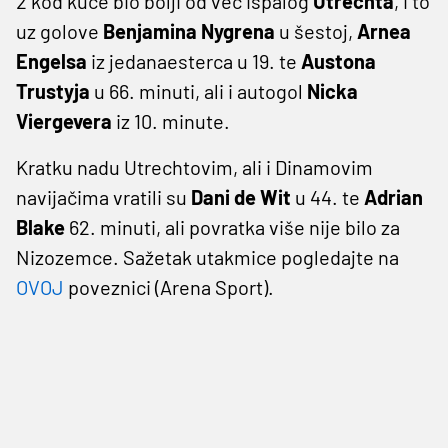
2 kod kuće bio bolji od već ispalog
Utrechta
, i to
uz golove
Benjamina Nygrena
u šestoj,
Arnea
Engelsa
iz jedanaesterca u 19. te
Austona
Trustyja
u 66. minuti, ali i autogol
Nicka
Viergevera
iz 10. minute.
Kratku nadu Utrechtovim, ali i Dinamovim
navijačima vratili su
Dani de Wit
u 44. te
Adrian
Blake
62. minuti, ali povratka više nije bilo za
Nizozemce. Sažetak utakmice pogledajte na
OVOJ
poveznici (Arena Sport).