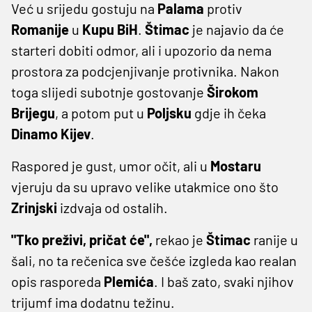
Već u srijedu gostuju na
Palama
protiv
Romanije
u
Kupu BiH
.
Štimac
je najavio da će
starteri dobiti odmor, ali i upozorio da nema
prostora za podcjenjivanje protivnika. Nakon
toga slijedi subotnje gostovanje
Širokom
Brijegu
, a potom put u
Poljsku
gdje ih čeka
Dinamo Kijev
.
Raspored je gust, umor očit, ali u
Mostaru
vjeruju da su upravo velike utakmice ono što
Zrinjski
izdvaja od ostalih.
"Tko preživi, pričat će",
rekao je
Štimac
ranije u
šali, no ta rečenica sve češće izgleda kao realan
opis rasporeda
Plemića
. I baš zato, svaki njihov
trijumf ima dodatnu težinu.