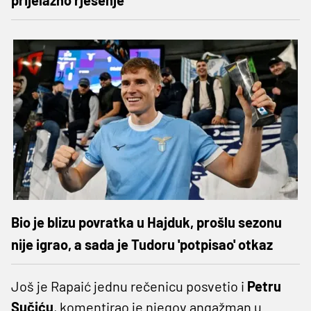
Bio je blizu povratka u Hajduk, prošlu sezonu
nije igrao, a sada je Tudoru 'potpisao' otkaz
Još je Rapaić jednu rečenicu posvetio i
Petru
Sučiću
, komentirao je njegov angažman u