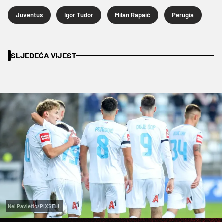
Juventus
Igor Tudor
Milan Rapaić
Perugia
SLJEDEĆA VIJEST
Nel Pavletic/PIXSELL