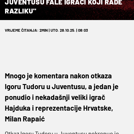
JUVENTUSU FALE IGRAČI KOJI RADE
RAZLIKU"
VRIJEME ČITANJA: 2MIN | UTO. 28.10.25. | 08:03
Mnogo je komentara nakon otkaza
Igoru Tudoru u Juventusu, a jedan je
ponudio i nekadašnji veliki igrač
Hajduka i reprezentacije Hrvatske,
Milan Rapaić
Otkaz Igoru Tudoru u Juventusu pokrenuo je