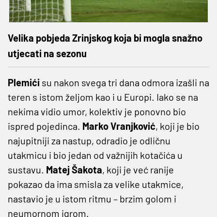
Velika pobjeda Zrinjskog koja bi mogla snažno
utjecati na sezonu
Plemići
su nakon svega tri dana odmora izašli na
teren s istom željom kao i u Europi. Iako se na
nekima vidio umor, kolektiv je ponovno bio
ispred pojedinca.
Marko Vranjković
, koji je bio
najupitniji za nastup, odradio je odličnu
utakmicu i bio jedan od važnijih kotačića u
sustavu.
Matej Šakota
, koji je već ranije
pokazao da ima smisla za velike utakmice,
nastavio je u istom ritmu – brzim golom i
neumornom igrom.