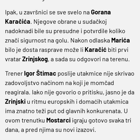
Ipak, u završnici se sve svelo na
Gorana
Karačića
. Njegove obrane u sudačkoj
nadoknadi bile su presudne i potvrdile koliko
znači sigurnost na golu. Nakon odlaska
Marića
bilo je dosta rasprave može li
Karačić
biti prvi
vratar
Zrinjskog
, a sada su odgovori na terenu.
Trener
Igor Štimac
poslije utakmice nije skrivao
zadovoljstvo načinom na koji je momčad
reagirala. Iako nije govorio o pritisku, jasno je da
Zrinjski
u ritmu europskih i domaćih utakmica
ima znatno teži put od glavnih konkurenata. U
ovom trenutku
Mostarci
igraju gotovo svaka tri
dana, a pred njima su novi izazovi.