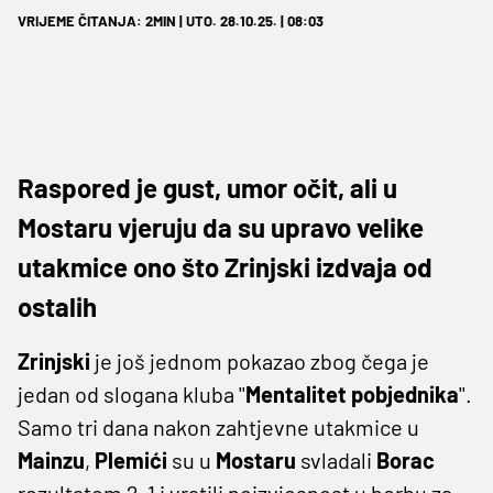
VRIJEME ČITANJA: 2MIN | UTO. 28.10.25. | 08:03
Raspored je gust, umor očit, ali u
Mostaru vjeruju da su upravo velike
utakmice ono što Zrinjski izdvaja od
ostalih
Zrinjski
je još jednom pokazao zbog čega je
jedan od slogana kluba ''
Mentalitet
pobjednika
''.
Samo tri dana nakon zahtjevne utakmice u
Mainzu
,
Plemići
su u
Mostaru
svladali
Borac
rezultatom 2-1 i vratili neizvjesnost u borbu za