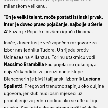
milanskom velikanu.
"On je veliki talent, može postati istinski prvak.
Inter je doveo pravo pojačanje, najbolje u Serie
A"
kazao je Rapaić o bivšem igraču Dinama.
Inače, Juventus je već započeo razgovore za
izbor nasljednika Tudora. U srijedu protiv
Udinesea na Allianzu u Torinu utakmicu vodi
Massimo Brambilla
kao prijelazno rješenja, a
najveći kandidat za preuzimanje klupe
Bianconerih je bivši talijanski izbornik
Luciano
Spallett
i. Pregovori trenutno zapinju oko duljine
ugovora, jer klub nudi osm mjeseci uz
produljenje za jednu godinu ako se uđe u Ligu
prvaka. Spalletti s druge strane traži još dvije