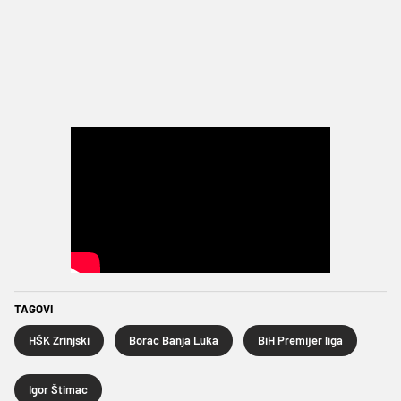
TAGOVI
HŠK Zrinjski
Borac Banja Luka
BiH Premijer liga
Igor Štimac