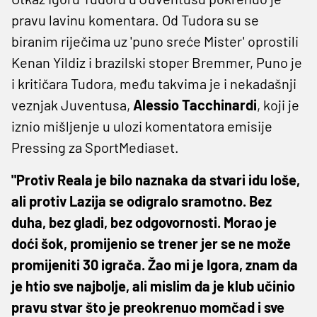
pravu lavinu komentara. Od Tudora su se
biranim riječima uz 'puno sreće Mister' oprostili
Kenan Yildiz i brazilski stoper Bremmer, Puno je
i kritičara Tudora, među takvima je i nekadašnji
veznjak Juventusa,
Alessio Tacchinardi
, koji je
iznio mišljenje u ulozi komentatora emisije
Pressing za SportMediaset.
"Protiv Reala je bilo naznaka da stvari idu loše,
ali protiv Lazija se odigralo sramotno. Bez
duha, bez gladi, bez odgovornosti. Morao je
doći šok, promijenio se trener jer se ne može
promijeniti 30 igrača. Žao mi je Igora, znam da
je htio sve najbolje, ali mislim da je klub učinio
pravu stvar što je preokrenuo momčad i sve