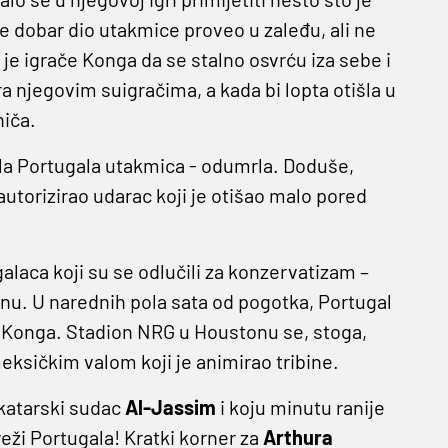
e dobar dio utakmice proveo u zaleđu, ali ne
ao je igrače Konga da se stalno osvrću iza sebe i
ra njegovim suigračima, a kada bi lopta otišla u
niča.
ola Portugala utakmica - odumrla. Doduše,
autorizirao udarac koji je otišao malo pored
alaca koji su se odlučili za konzervatizam –
rinu. U narednih pola sata od pogotka, Portugal
DR Konga. Stadion NRG u Houstonu se, stoga,
eksičkim valom koji je animirao tribine.
 katarski sudac
Al-Jassim
i koju minutu ranije
reži Portugala! Kratki korner za
Arthura