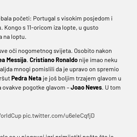
ebala početi: Portugal s visokim posjedom i
. Kongo s 11-oricom iza lopte, u gusto
a na loptu.
e sve oči nogometnog svijeta. Osobito nakon
ea Messija
.
Cristiano Ronaldo
nije imao neku
aljda mnogi pomislili da je upravo on spremio
aršut
Pedra Neta
je još boljim trzajem glavom u
o za ovakve pogotke glavom –
Joao Neves
. U tom
orldCup
pic.twitter.com/u6eleCqfjD
o se u njegovoj igri primijetiti nešto što je