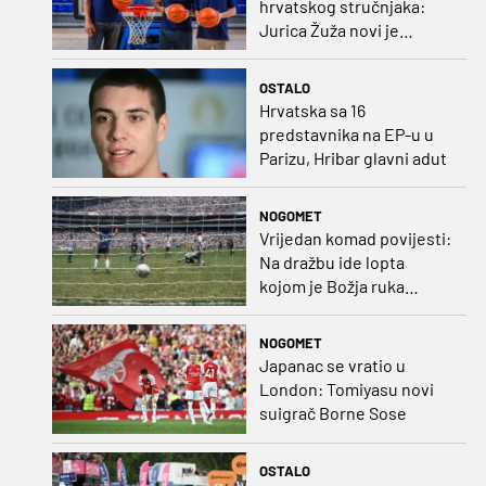
hrvatskog stručnjaka:
Jurica Žuža novi je
pomoćni trener
Barcelone!
OSTALO
Hrvatska sa 16
predstavnika na EP-u u
Parizu, Hribar glavni adut
NOGOMET
Vrijedan komad povijesti:
Na dražbu ide lopta
kojom je Božja ruka
postigla gol
NOGOMET
Japanac se vratio u
London: Tomiyasu novi
suigrač Borne Sose
OSTALO