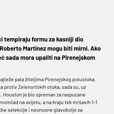
lci tempiraju formu za kasniji dio
i Roberto Martinez mogu biti mirni. Ako
eć sada mora upaliti na Pirenejskom
najteže pala žiteljima Pirenejskog poluotoka.
a protiv Zelenortskih otoka, sada su, uz
ci. Houston je bio spreman za raspucane
momčad na svijetu, a na kraju tek mršavih 1-1
čke selekcije i nesnosne glavobolje za