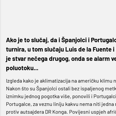
Ako je to slučaj, da i Španjolci i Portuga
turnira, u tom slučaju Luis de la Fuente 
je stvar nečega drugog, onda se alarm v
poluotoku...
Izgleda kako je aklimatizacija na američku klimu 
Nakon što su Španjolci ostali bez ispaljenog metk
iznimku jednog pogotka više, ponovili i Portugal
Portugalce, za veznu liniju kakvu nema niti jedna 
protiv autsajdera DR Konga. Povijesni uspjeh afri