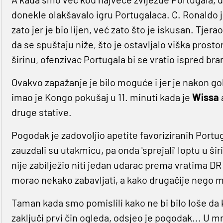
donekle olakšavalo igru Portugalaca. C. Ronaldo j
zato jer je bio lijen, već zato što je iskusan. Tjer
da se spuštaju niže, što je ostavljalo viška prosto
širinu, ofenzivac Portugala bi se vratio ispred bra
Ovakvo zapažanje je bilo moguće i jer je nakon g
imao je Kongo pokušaj u 11. minuti kada je
Wissa
druge stative.
Pogodak je zadovoljio apetite favoriziranih Portug
zauzdali su utakmicu, pa onda 'sprejali' loptu u ši
nije zabilježio niti jedan udarac prema vratima 
morao nekako zabavljati, a kako drugačije nego m
Taman kada smo pomislili kako ne bi bilo loše da
zaključi prvi čin ogleda, odsjeo je pogodak... U m