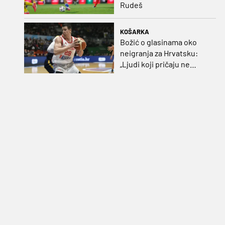
Rudeš
KOŠARKA
Božić o glasinama oko
neigranja za Hrvatsku:
„Ljudi koji pričaju ne
plaćaju mi račune, ne
osvrćem se komentare
dušebrižnika“