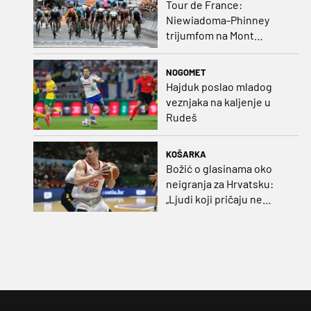
Tour de France:
Niewiadoma-Phinney
trijumfom na Mont
Ventoux preuzela žutu
majicu
NOGOMET
Hajduk poslao mladog
veznjaka na kaljenje u
Rudeš
KOŠARKA
Božić o glasinama oko
neigranja za Hrvatsku:
„Ljudi koji pričaju ne
plaćaju mi račune, ne
osvrćem se komentare
dušebrižnika“