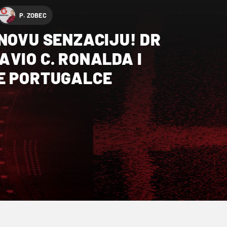
P. ZOBEC
NOVU SENZACIJU! DR
VIO C. RONALDA I
E PORTUGALCE