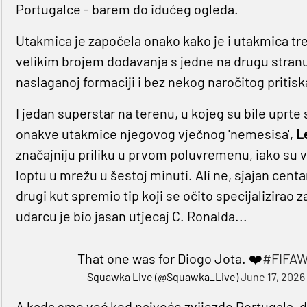
Portugalce - barem do idućeg ogleda.
Utakmica je započela onako kako je i utakmica tr
velikim brojem dodavanja s jedne na drugu stranu
naslaganoj formaciji i bez nekog naročitog pritisk
I jedan superstar na terenu, u kojeg su bile uprt
onakve utakmice njegovog vječnog 'nemesisa',
L
značajniju priliku u prvom poluvremenu, iako su v
loptu u mrežu u šestoj minuti. Ali ne, sjajan cent
drugi kut spremio tip koji se očito specijalizira
udarcu je bio jasan utjecaj C. Ronalda...
That one was for Diogo Jota. ❤️
#FIFAW
— Squawka Live (@Squawka_Live)
June 17, 2026
A kada smo već kod najveće zvijezde Portugala, dal