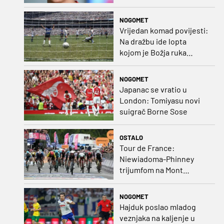
NOGOMET
Vrijedan komad povijesti:
Na dražbu ide lopta
kojom je Božja ruka
postigla gol
NOGOMET
Japanac se vratio u
London: Tomiyasu novi
suigrač Borne Sose
OSTALO
Tour de France:
Niewiadoma-Phinney
trijumfom na Mont
Ventoux preuzela žutu
majicu
NOGOMET
Hajduk poslao mladog
veznjaka na kaljenje u