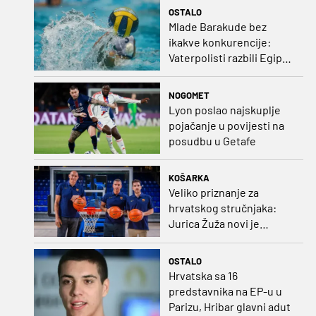
OSTALO
Mlade Barakude bez
ikakve konkurencije:
Vaterpolisti razbili Egipat
za polufinale SP-a!
NOGOMET
Lyon poslao najskuplje
pojačanje u povijesti na
posudbu u Getafe
KOŠARKA
Veliko priznanje za
hrvatskog stručnjaka:
Jurica Žuža novi je
pomoćni trener
Barcelone!
OSTALO
Hrvatska sa 16
predstavnika na EP-u u
Parizu, Hribar glavni adut