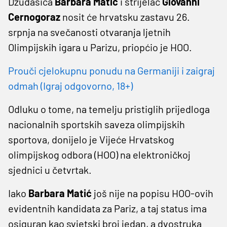
Džudašica
Barbara Matić
i strijelac
Giovanni
Cernogoraz
nosit će hrvatsku zastavu 26.
srpnja na svečanosti otvaranja ljetnih
Olimpijskih igara u Parizu, priopćio je HOO.
Prouči cjelokupnu ponudu na Germaniji i zaigraj
odmah (Igraj odgovorno, 18+)
Odluku o tome, na temelju pristiglih prijedloga
nacionalnih sportskih saveza olimpijskih
sportova, donijelo je Vijeće Hrvatskog
olimpijskog odbora (HOO) na elektroničkoj
sjednici u četvrtak.
Iako
Barbara Matić
još nije na popisu HOO-ovih
evidentnih kandidata za Pariz, a taj status ima
osiguran kao svjetski broj jedan, a dvostruka