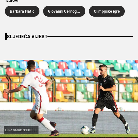
TAGOVI
Barbara Matić
Giovanni Cernogoraz
Olimpijske igre
SLJEDEĆA VIJEST
Luka Stanzl/PIXSELL