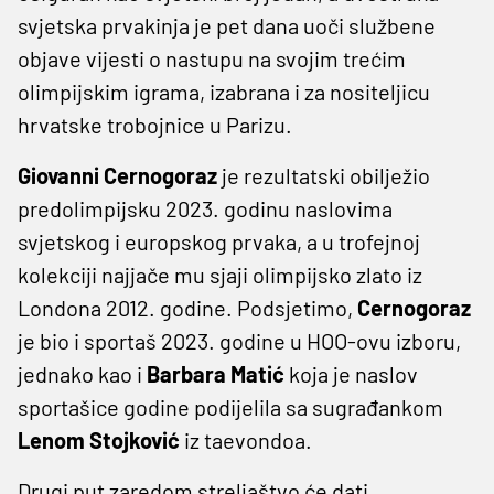
svjetska prvakinja je pet dana uoči službene
objave vijesti o nastupu na svojim trećim
olimpijskim igrama, izabrana i za nositeljicu
hrvatske trobojnice u Parizu.
Giovanni Cernogoraz
je rezultatski obilježio
predolimpijsku 2023. godinu naslovima
svjetskog i europskog prvaka, a u trofejnoj
kolekciji najjače mu sjaji olimpijsko zlato iz
Londona 2012. godine. Podsjetimo,
Cernogoraz
je bio i sportaš 2023. godine u HOO-ovu izboru,
jednako kao i
Barbara Matić
koja je naslov
sportašice godine podijelila sa sugrađankom
Lenom Stojković
iz taevondoa.
Drugi put zaredom streljaštvo će dati