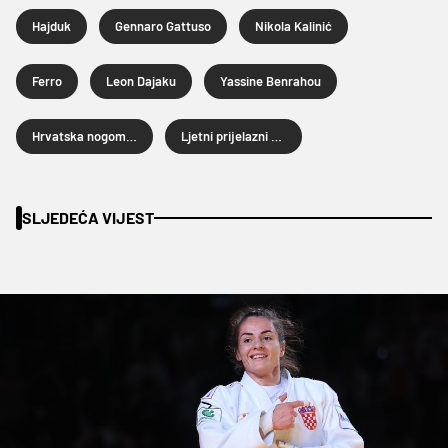
Hajduk
Gennaro Gattuso
Nikola Kalinić
Ferro
Leon Dajaku
Yassine Benrahou
Hrvatska nogometna liga
Ljetni prijelazni rok 2024.
SLJEDEĆA VIJEST