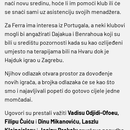
naći novu sredinu, hoće li im pomoći klub ili će
se snaći sami uz asistenciju svojih menadžera.
Za Ferra ima interesa iz Portugala, a neki klubovi
mogli bi angažirati Dajakua i Benrahoua koji su
bili u središtu pozornosti kada su kao ozlijeđeni
umjesto na terapijama bili na Hvaru dok je
Hajduk igrao u Zagrebu.
Njihov odlazak otvara prostor za dovođenje
novih igrača, a brojka odlazaka će se kao što
smo i najavljivali popeti do gotovo cijele jedne
momčadai.
Ugovori su prestali važiti
Vadisu Odjidi-Ofoeu,
Filipu Čuiću
i
Dinu Mikanoviću, Laszlu
Kleineisleru
i
Josipu Brekalu
završava posudba