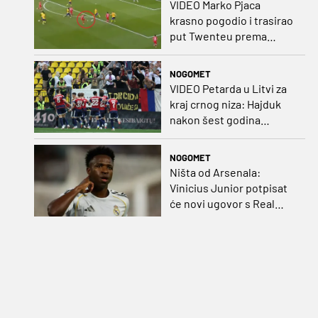
VIDEO Marko Pjaca
krasno pogodio i trasirao
put Twenteu prema
važnoj pobjedi
NOGOMET
VIDEO Petarda u Litvi za
kraj crnog niza: Hajduk
nakon šest godina
pobijedio na europskom
gostovanju
NOGOMET
Ništa od Arsenala:
Vinicius Junior potpisat
će novi ugovor s Real
Madridom