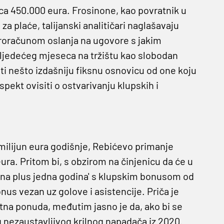
ca 450.000 eura. Frosinone, kao povratnik u
a plaće, talijanski analitičari naglašavaju
 proračunom oslanja na ugovore s jakim
ljedećeg mjeseca na tržištu kao slobodan
ti nešto izdašniju fiksnu osnovicu od one koju
spekt ovisiti o ostvarivanju klupskih i
 milijun eura godišnje, Rebićevo primanje
ra. Pritom bi, s obzirom na činjenicu da će u
dna plus jedna godina' s klupskim bonusom od
bonus vezan uz golove i asistencije. Priča je
retna ponuda, međutim jasno je da, ako bi se
g nezaustavljivog krilnog napadača iz 2020.