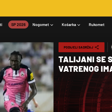
ti
SP 2026
Nogomet
Košarka
Rukomet
PODIJELI SADRŽAJ
TALIJANI SE 
VATRENOG IM