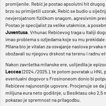
promijenile. Rebić je postao apsolutni hit drugog 
brzo su primijetili uzorak, Rebić se budio u siječn
nevjerojatnom fizičkom snagom, agresivnim presi
Postao je specijalist za velike utakmice, a posebn
Juventusa
. Vrhunac Rebićevog traga u Italiji dog
imao problema s ozljedama koje su mu prekidale r
Milana bio je vitalan za osvajanje naslova prvaka 
obožavali su njegovu drskost na terenu i radnu et
Nakon završetka milanske ere, uslijedila je epizo
Leccea
(2024./2025.), te potom povratak u HNL p
eventualni dogovor s Frosinoneom donio bi potpu
Rebićeve najunosnije ugovore. Procjenuje se da j
milijuna eura neto godišnje, u Besiktasu oko 2,5 m
pokazao je spremnost na prilagodbu.