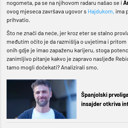
nogometa, pa se na njihovom radaru našao se i
A
ovog mjeseca završava ugovor s
Hajdukom,
ima p
prihvatio.
Što ne znači da neće, jer kroz eter se stalno prov
međutim očito je da razmišlja o uvjetima i pritom
onih gdje je imao zapaženu karijeru, stoga potenc
zanimljivo pitanje kakvo je zapravo nasljeđe Rebić os
tamo mogli dočekati? Analizirali smo.
Španjolski prvolig
insajder otkriva in