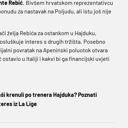
nte Rebić
. Bivšem hrvatskom reprezentativcu
onudu za nastavak na Poljudu, ali istu još nije
lači želja Rebića za ostankom u Hajduku,
 osluškuje interes s drugih tržišta. Posebno
ijalni povratak na Apeninski poluotok otvara
tavio u Italiji i kakvi bi ga financijski uvjeti
aši krenuli po trenera Hajduka? Poznati
teres iz La Lige