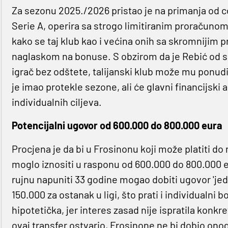
Za sezonu 2025./2026 pristao je na primanja od c
Serie A, operira sa strogo limitiranim proračunom z
kako se taj klub kao i većina onih sa skromnijim
naglaskom na bonuse. S obzirom da je Rebić od s
igrač bez odštete, talijanski klub može mu ponudi
je imao protekle sezone, ali će glavni financijski a
individualnih ciljeva.
Potencijalni ugovor od 600.000 do 800.000 eura
Procjena je da bi u Frosinonu koji može platiti do
moglo iznositi u rasponu od 600.000 do 800.000 eu
rujnu napuniti 33 godine mogao dobiti ugovor 'je
150.000 za ostanak u ligi, što prati i individualni 
hipotetička, jer interes zasad nije ispratila konk
ovaj transfer ostvario, Frosinone ne bi dobio ono