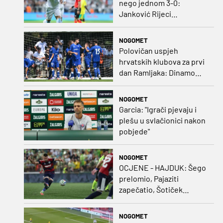
nego jednom 3-0:
Janković Rijeci
projektilom donio slavlje
protiv inferiornijeg
NOGOMET
protivnika
Polovičan uspjeh
hrvatskih klubova za prvi
dan Ramljaka: Dinamo
poražen od Juventusa,
Hajduk bolji od Bologne
NOGOMET
Garcia: "Igrači pjevaju i
plešu u svlačionici nakon
pobjede"
NOGOMET
OCJENE - HAJDUK: Šego
prelomio, Pajaziti
zapečatio, Šotiček
oduševio u predstavi
splitskih 'odlikaša'
NOGOMET