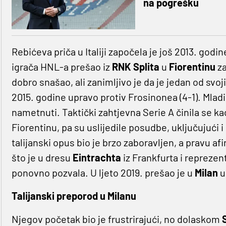
na pogrešku
Rebićeva priča u Italiji započela je još 2013. godi
igrača HNL-a prešao iz
RNK Splita
u
Fiorentinu
za
dobro snašao, ali zanimljivo je da je jedan od svo
2015. godine upravo protiv Frosinonea (4-1). Mladi 
nametnuti. Taktički zahtjevna Serie A činila se ka
Fiorentinu, pa su uslijedile posudbe, uključujući 
talijanski opus bio je brzo zaboravljen, a pravu a
što je u dresu
Eintrachta
iz Frankfurta i reprezen
ponovno pozvala. U ljeto 2019. prešao je u
Milan
u
Talijanski preporod u Milanu
Njegov početak bio je frustrirajući, no dolaskom