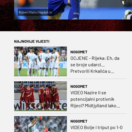
Robert Matic/Hajduk.hr
NAJNOVIJE VIJESTI
NOGOMET
OCJENE - Rijeka: Eh, da
se broje udarci...
Pretvorili Krkalića u
junaka, a izlet na uzvrat u
ozbiljan posao!
NOGOMET
VIDEO Nazire li se
potencijalni protivnik
Rijeci? Midtjylland lako
protiv Iraca za slavlje u
prvoj utakmici
NOGOMET
VIDEO Bolje i triput po 1-0