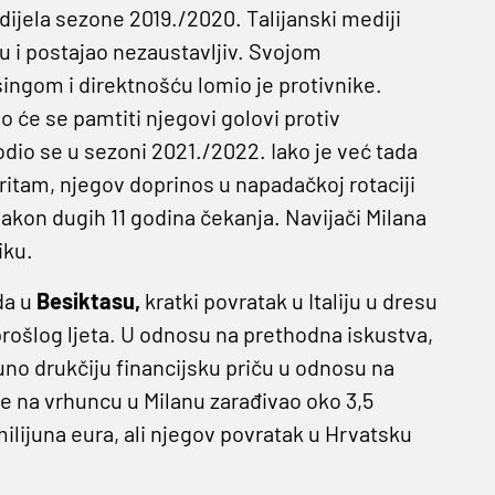
dijela sezone 2019./2020. Talijanski mediji
ju i postajao nezaustavljiv. Svojom
ngom i direktnošću lomio je protivnike.
o će se pamtiti njegovi golovi protiv
odio se u sezoni 2021./2022. Iako je već tada
itam, njegov doprinos u napadačkoj rotaciji
nakon dugih 11 godina čekanja. Navijači Milana
iku.
da u
Besiktasu,
kratki povratak u Italiju u dresu
rošlog ljeta. U odnosu na prethodna iskustva,
no drukčiju financijsku priču u odnosu na
e na vrhuncu u Milanu zarađivao oko 3,5
ilijuna eura, ali njegov povratak u Hrvatsku