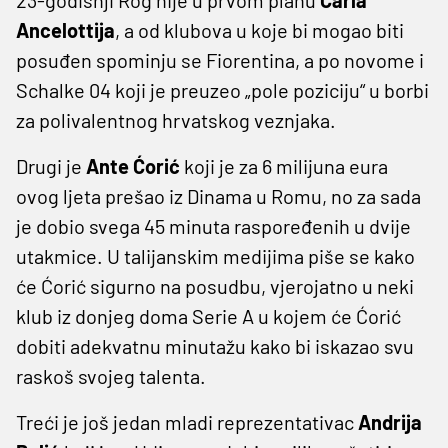
Ancelottija
, a od klubova u koje bi mogao biti
posuđen spominju se Fiorentina, a po novome i
Schalke 04 koji je preuzeo „pole poziciju“ u borbi
za polivalentnog hrvatskog veznjaka.
Drugi je
Ante Ćorić
koji je za 6 milijuna eura
ovog ljeta prešao iz Dinama u Romu, no za sada
je dobio svega 45 minuta raspoređenih u dvije
utakmice. U talijanskim medijima piše se kako
će Ćorić sigurno na posudbu, vjerojatno u neki
klub iz donjeg doma Serie A u kojem će Ćorić
dobiti adekvatnu minutažu kako bi iskazao svu
raskoš svojeg talenta.
Treći je još jedan mladi reprezentativac
Andrija