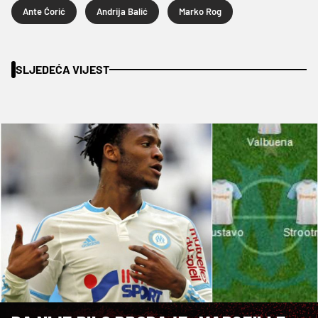
Ante Ćorić
Andrija Balić
Marko Rog
SLJEDEĆA VIJEST