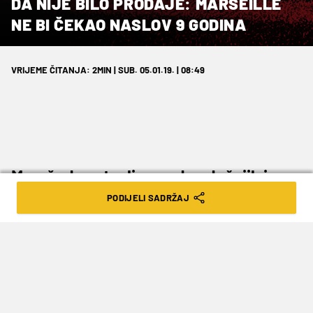
DA NIJE BILO PRODAJE: MARSEILLE
NE BI ČEKAO NASLOV 9 GODINA
VRIJEME ČITANJA: 2MIN | SUB. 05.01.19. | 08:49
Momčad sastavljena od sadašnjih i
bivših igrača.
PODIJELI SADRŽAJ
U našoj rubrici
„Da nije bilo prodaje“
danas je na
rasporedu slavni Olympique Marseille koji je
posljednji naslov prvaka Francuske osvojio za
klub ovakvog renomea daleke 2010. Da su