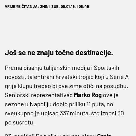
VRIJEME ČITANJA: 2MIN | SUB. 05.01.19. | 08:49
Još se ne znaju točne destinacije.
Prema pisanju talijanskih medija i Sportskih
novosti, talentirani hrvatski trojac koji u Serie A
grije klupu trebao bi ove zime otići na posudbu.
Seniorski reprezentativac
Marko Rog
ove je
sezone u Napoliju dobio priliku 11 puta, no
sveukupno je upisao 337 minuta, što iznosi 30
po susretu.
23-godišnji Rog nije u prvom planu
Carla