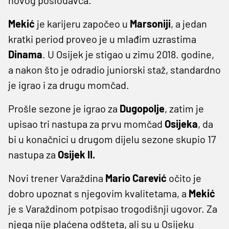
Mekić
je karijeru započeo u
Marsoniji
, a jedan
kratki period proveo je u mlađim uzrastima
Dinama
. U Osijek je stigao u zimu 2018. godine,
a nakon što je odradio juniorski staž, standardno
je igrao i za drugu momčad.
Prošle sezone je igrao za
Dugopolje
, zatim je
upisao tri nastupa za prvu momčad
Osijeka
, da
bi u konačnici u drugom dijelu sezone skupio 17
nastupa za
Osijek II.
Novi trener Varaždina
Mario
Carević
očito je
dobro upoznat s njegovim kvalitetama, a
Mekić
je s Varaždinom potpisao trogodišnji ugovor. Za
njega nije plaćena odšteta, ali su u Osijeku