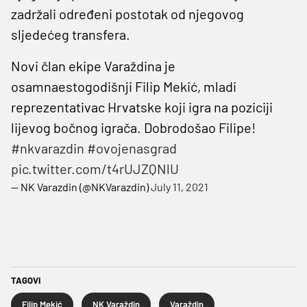
zadržali određeni postotak od njegovog
sljedećeg transfera.
Novi član ekipe Varaždina je
osamnaestogodišnji Filip Mekić, mladi
reprezentativac Hrvatske koji igra na poziciji
lijevog bočnog igrača. Dobrodošao Filipe!
#nkvarazdin
#ovojenasgrad
pic.twitter.com/t4rUJZQNlU
— NK Varazdin (@NKVarazdin)
July 11, 2021
TAGOVI
Filip Mekić
NK Varaždin
Varaždin