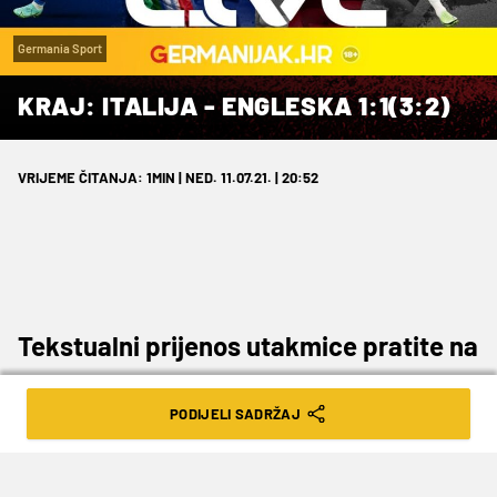
Germania Sport
KRAJ: ITALIJA - ENGLESKA 1:1(3:2)
VRIJEME ČITANJA: 1MIN | NED. 11.07.21. | 20:52
Tekstualni prijenos utakmice pratite na
Germanijaku
PODIJELI SADRŽAJ
ITALIJA - ENGLESKA 1:1(3:2)
(Shaw 2'/Bonucci 67')