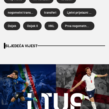
nogometni transferi
transferi
Ljetni prijelazni rok
Osijek
Osijek II
HNL
Prva nogometna liga
SLJEDEĆA VIJEST