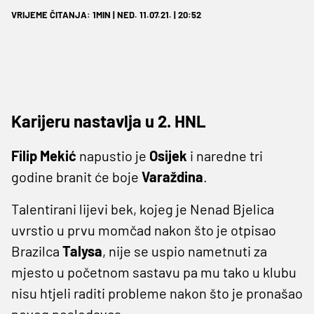
VRIJEME ČITANJA: 1MIN | NED. 11.07.21. | 20:52
Karijeru nastavlja u 2. HNL
Filip
Mekić
napustio je
Osijek
i naredne tri
godine branit će boje
Varaždina
.
Talentirani lijevi bek, kojeg je Nenad Bjelica
uvrstio u prvu momčad nakon što je otpisao
Brazilca
Talysa
, nije se uspio nametnuti za
mjesto u početnom sastavu pa mu tako u klubu
nisu htjeli raditi probleme nakon što je pronašao
novog poslodavca.