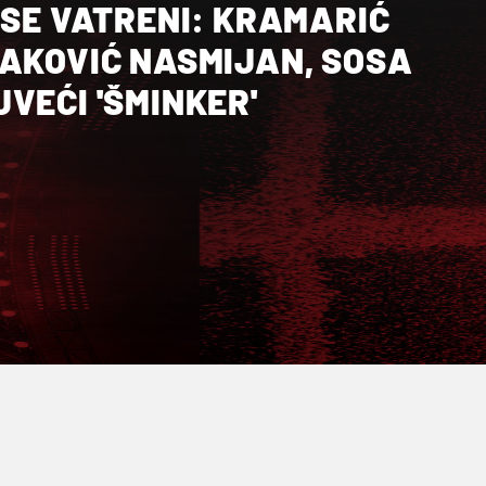
 SE VATRENI: KRAMARIĆ
VAKOVIĆ NASMIJAN, SOSA
VEĆI 'ŠMINKER'