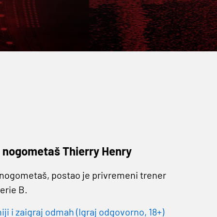
ki nogometaš Thierry Henry
 nogometaš, postao je privremeni trener
erie B.
 i zaigraj odmah (Igraj odgovorno, 18+)