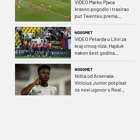
VIDEO Marko Pjaca
krasno pogodio i trasirao
put Twenteu prema
važnoj pobjedi
NOGOMET
VIDEO Petarda u Litvi za
kraj crnog niza: Hajduk
nakon šest godina
pobijedio na europskom
gostovanju
NOGOMET
Ništa od Arsenala:
Vinicius Junior potpisat
će novi ugovor s Real
Madridom