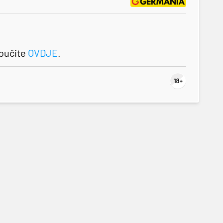
roučite
OVDJE
.