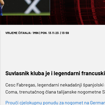
VRIJEME ČITANJA: 1MIN | PON. 13.11.23. | 13:59
Suvlasnik kluba je i legendarni francus
Cesc Fabregas, legendarni nekadašnji španjolski
Coma, trenutačnog člana talijanske nogometne S
Prouči cjelokupnu ponudu za nogomet na Germaniji