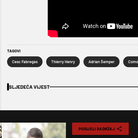
TAGOVI
Cesc Fabregas
Thierry Henry
Adrian Šemper
Com
SLJEDEĆA VIJEST
PODIJELI SADRŽAJ