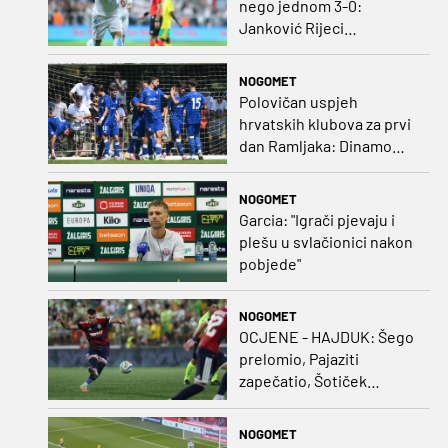
nego jednom 3-0:
Janković Rijeci
projektilom donio slavlje
protiv inferiornijeg
NOGOMET
protivnika
Polovičan uspjeh
hrvatskih klubova za prvi
dan Ramljaka: Dinamo
poražen od Juventusa,
Hajduk bolji od Bologne
NOGOMET
Garcia: "Igrači pjevaju i
plešu u svlačionici nakon
pobjede"
NOGOMET
OCJENE - HAJDUK: Šego
prelomio, Pajaziti
zapečatio, Šotiček
oduševio u predstavi
splitskih 'odlikaša'
NOGOMET