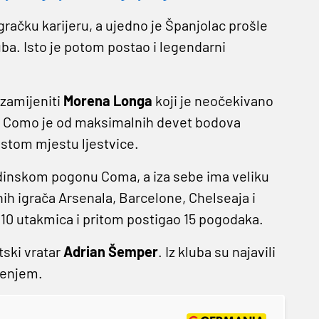
račku karijeru, a ujedno je Španjolac prošle
ba. Isto je potom postao i legendarni
 zamijeniti
Morena Longa
koji je neočekivano
ce Como je od maksimalnih devet bodova
stom mjestu ljestvice.
adinskom pogonu Coma, a iza sebe ima veliku
nih igrača Arsenala, Barcelone, Chelseaja i
110 utakmica i pritom postigao 15 pogodaka.
tski vratar
Adrian Šemper
. Iz kluba su najavili
šenjem.