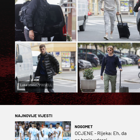
Luka stanzl/PIXSELL
NAJNOVIJE VIJESTI
NOGOMET
OCJENE - Rijeka: Eh, da
se broje udarci...