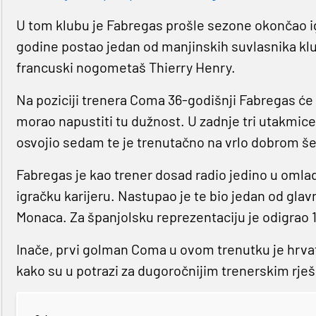
U tom klubu je Fabregas prošle sezone okončao ig
godine postao jedan od manjinskih suvlasnika klu
francuski nogometaš Thierry Henry.
Na poziciji trenera Coma 36-godišnji Fabregas će
morao napustiti tu dužnost. U zadnje tri utakmi
osvojio sedam te je trenutačno na vrlo dobrom še
Fabregas je kao trener dosad radio jedino u oml
igračku karijeru. Nastupao je te bio jedan od glav
Monaca. Za španjolsku reprezentaciju je odigrao 
Inače, prvi golman Coma u ovom trenutku je hrva
kako su u potrazi za dugoročnijim trenerskim rje