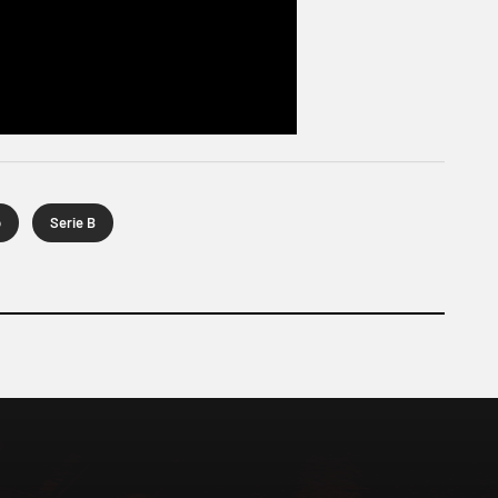
o
Serie B