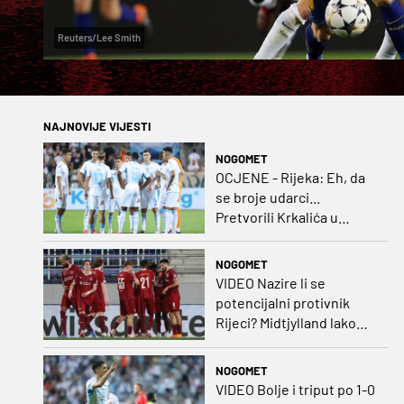
Reuters/Lee Smith
NAJNOVIJE VIJESTI
NOGOMET
OCJENE - Rijeka: Eh, da
se broje udarci...
Pretvorili Krkalića u
junaka, a izlet na uzvrat u
ozbiljan posao!
NOGOMET
VIDEO Nazire li se
potencijalni protivnik
Rijeci? Midtjylland lako
protiv Iraca za slavlje u
prvoj utakmici
NOGOMET
VIDEO Bolje i triput po 1-0