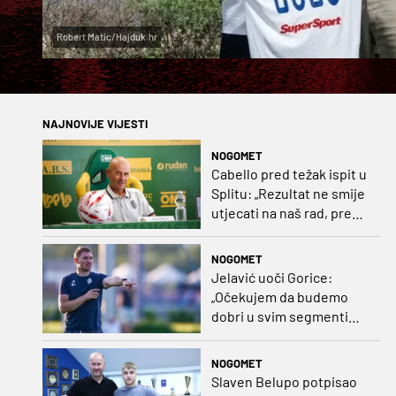
Robert Matic/Hajduk.hr
NAJNOVIJE VIJESTI
NOGOMET
Cabello pred težak ispit u
Splitu: „Rezultat ne smije
utjecati na naš rad, pred
nama je dugo prvenstvo“
NOGOMET
Jelavić uoči Gorice:
„Očekujem da budemo
dobri u svim segmentima
igre i pobjedu“
NOGOMET
Slaven Belupo potpisao