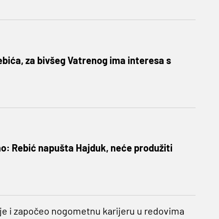
 Rebića, za bivšeg Vatrenog ima interesa s
o: Rebić napušta Hajduk, neće produžiti
e je i započeo nogometnu karijeru u redovima