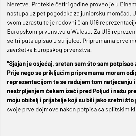
Neretve. Protekle četiri godine proveo je u Dinam
nastupa uz pet pogodaka za juniorsku momčad. Jed
svom uzrastu te je redovni član U19 reprezentaci
Europskom prvenstvu u Walesu. Za U19 reprezenta
se tri puta upisao u strijelce. Pripremama prve m
završetka Europskog prvenstva.
"Sjajan je osjećaj, sretan sam što sam potpisao z
Prije nego se priključim pripremama moram odig
reprezentacijom te se radujem tom natjecanju i 
nestrpljenjem čekam izaći pred Poljud i našu pre
moju obitelj i prijatelje koji su bili jako sretni š
svoje prve dojmove nakon potpisa sa splitskim k