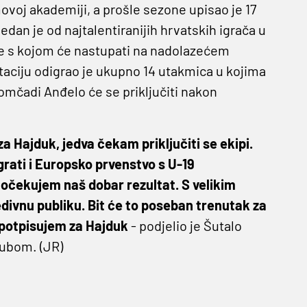
ovoj akademiji, a prošle sezone upisao je 17
an je od najtalentiranijih hrvatskih igrača u
je s kojom će nastupati na nadolazećem
ciju odigrao je ukupno 14 utakmica u kojima
omčadi Anđelo će se priključiti nakon
a Hajduk, jedva čekam priključiti se ekipi.
rati i Europsko prvenstvo s U-19
očekujem naš dobar rezultat. S velikim
divnu publiku. Bit će to poseban trenutak za
to potpisujem za Hajduk
- podjelio je Šutalo
lubom. (JR)