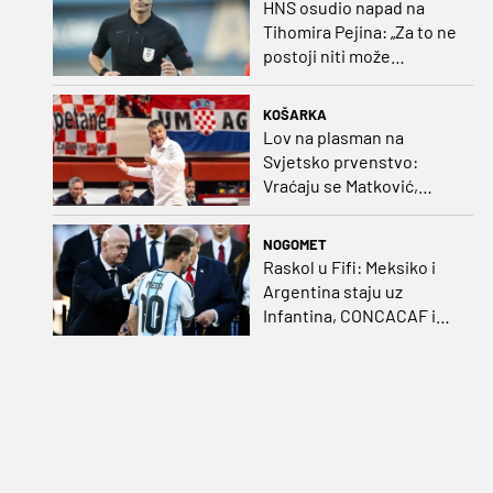
HNS osudio napad na
Tihomira Pejina: „Za to ne
postoji niti može
postojati opravdanje”
KOŠARKA
Lov na plasman na
Svjetsko prvenstvo:
Vraćaju se Matković,
Nakić i Drežnjak
NOGOMET
Raskol u Fifi: Meksiko i
Argentina staju uz
Infantina, CONCACAF i
CONMEBOL više nisu
čvrsti