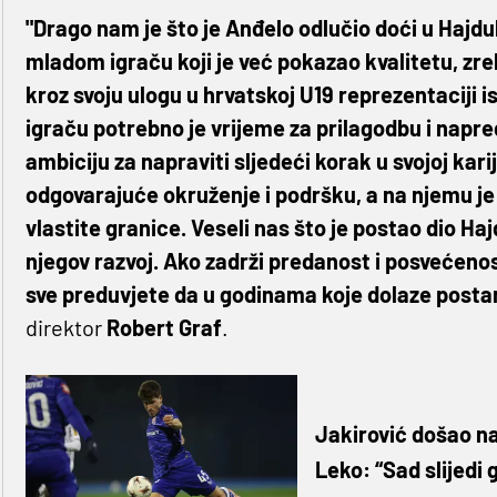
"Drago nam je što je Anđelo odlučio doći u Hajduk
mladom igraču koji je već pokazao kvalitetu, zrelo
kroz svoju ulogu u hrvatskoj U19 reprezentaciji
igraču potrebno je vrijeme za prilagodbu i napre
ambiciju za napraviti sljedeći korak u svojoj kari
odgovarajuće okruženje i podršku, a na njemu je 
vlastite granice. Veseli nas što je postao dio H
njegov razvoj. Ako zadrži predanost i posvećeno
sve preduvjete da u godinama koje dolaze posta
direktor
Robert
Graf
.
Jakirović došao na
Leko: “Sad slijedi 