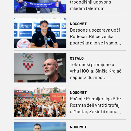
trogodišnji ugovor s
mladim talentom
NOGOMET
Bessone upozorava uoči
Rudeša: „Bit će velika
pogreška ako se i samo
malo opustimo“
OSTALO
Tektonski promjene u
vrhu HOO-a: Siniša Krajač
napušta dužnost,
razriješeno i svih osam
direktora
NOGOMET
Počinje Premijer liga BiH:
Rožman želi vratiti trofej
u Mostar, Zekić bi mogao
biti iznenađenje
NOGOMET