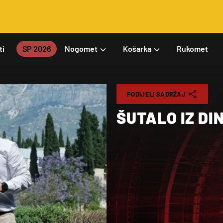
ti
SP 2026
Nogomet
Košarka
Rukomet
PODIJELI SADRŽAJ
ŠUTALO IZ D