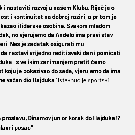
 i nastaviti razvoj u našem Klubu. Riječ je o
st i kontinuitet na dobroj razini, a pritom je
 iskazao i liderske osobine. Svakom mladom
dak, no vjerujemo da Anđelo ima pravi stav i
jeri. Naš je zadatak osigurati mu
da nastavi vrijedno raditi svaki dan i pomicati
ajduka i s velikim zanimanjem pratit ćemo
st koju je pokazivao do sada, vjerujemo da ima
ne važan dio Hajduka"
istaknuo je sportski
 proslavu, Dinamov junior korak do Hajduka!?
glavni posao“