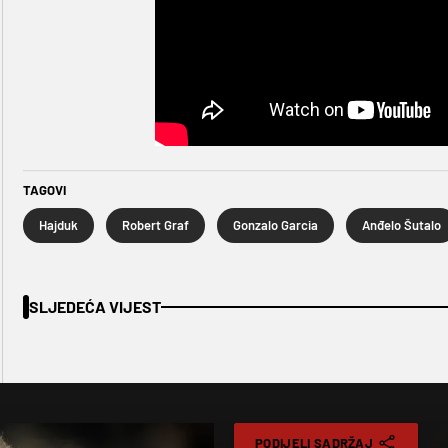
TAGOVI
Hajduk
Robert Graf
Gonzalo Garcia
Anđelo Šutalo
SLJEDEĆA VIJEST
PODIJELI SADRŽAJ