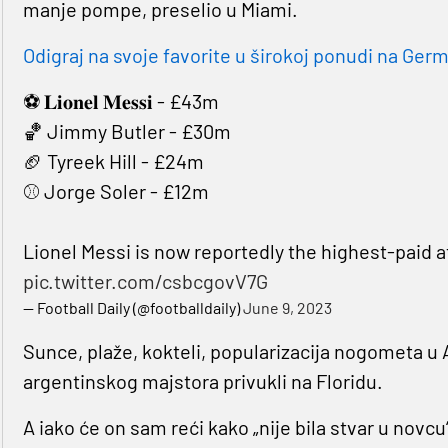
manje pompe, preselio u Miami.
Odigraj na svoje favorite u širokoj ponudi na Germa
⚽️ 𝐋𝐢𝐨𝐧𝐞𝐥 𝐌𝐞𝐬𝐬𝐢 - £43m
🏀 Jimmy Butler - £30m
🏈 Tyreek Hill - £24m
⚾️ Jorge Soler - £12m
Lionel Messi is now reportedly the highest-paid a
pic.twitter.com/csbcgovV7G
— Football Daily (@footballdaily)
June 9, 2023
Sunce, plaže, kokteli, popularizacija nogometa u A
argentinskog majstora privukli na Floridu.
A iako će on sam reći kako „nije bila stvar u novc