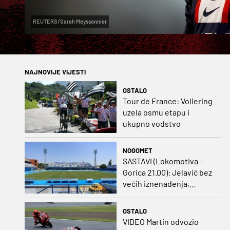
REUTERS/Sarah Meyssonnier
NAJNOVIJE VIJESTI
OSTALO
Tour de France: Vollering
uzela osmu etapu i
ukupno vodstvo
NOGOMET
SASTAVI (Lokomotiva -
Gorica 21.00): Jelavić bez
većih iznenađenja,
Carević u vatru gurnuo
klinca
OSTALO
VIDEO Martin odvozio