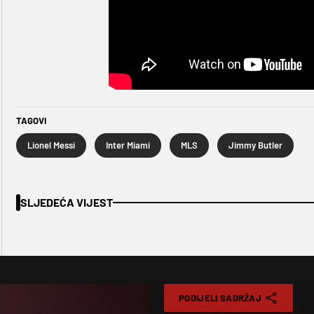
TAGOVI
Lionel Messi
Inter Miami
MLS
Jimmy Butler
SLJEDEĆA VIJEST
PODIJELI SADRŽAJ