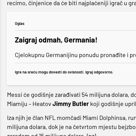
recimo, činjenice da će biti najplaćeniji igrač u gr
Oglas
Zaigraj odmah, Germania!
Cjelokupnu Germanijinu ponudu pronađite i p
Igre na sreću mogu dovesti do ovisnosti. Igraj odgovorno.
Messi će godišnje zarađivati 54 milijuna dolara, do
Miamiju – Heatov
Jimmy Butler
koji godišnje upri
Iza njih je član NFL momčadi Miami Dolphinsa, r
milijuna dolara, dok je na četvrtom mjestu bejzb
zaradom od 15 milijuna dolara. (pz)