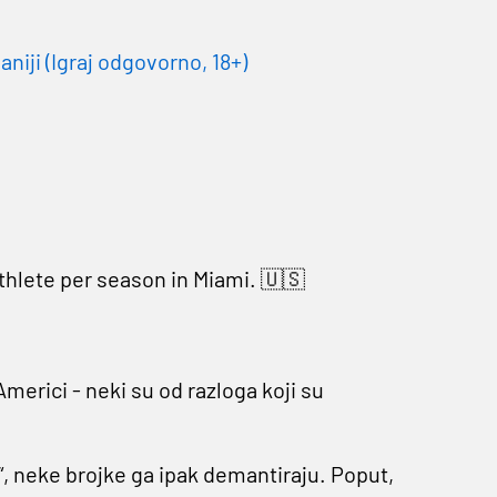
niji (Igraj odgovorno, 18+)
thlete per season in Miami. 🇺🇸
merici - neki su od razloga koji su
u“, neke brojke ga ipak demantiraju. Poput,