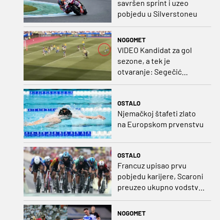
savršen sprint i uzeo
pobjedu u Silverstoneu
NOGOMET
VIDEO Kandidat za gol
sezone, a tek je
otvaranje: Segečić
bombom probio West
Ham!
OSTALO
Njemačkoj štafeti zlato
na Europskom prvenstvu
OSTALO
Francuz upisao prvu
pobjedu karijere, Scaroni
preuzeo ukupno vodstvo
u Poljskoj
NOGOMET