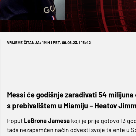
VRIJEME ČITANJA: 1MIN | PET. 09.06.23. | 15:42
Messi će godišnje zarađivati 54 milijuna 
s prebivalištem u Miamiju – Heatov Jimm
Poput
LeBrona Jamesa
koji je prije gotovo 13 g
tada nezapamćen način odvesti svoje talente u So