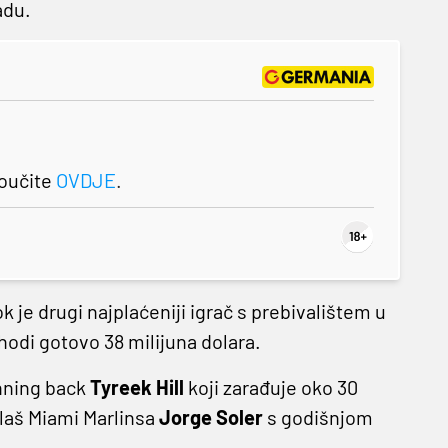
adu.
roučite
OVDJE
.
k je drugi najplaćeniji igrač s prebivalištem u
hodi gotovo 38 milijuna dolara.
unning back
Tyreek Hill
koji zarađuje oko 30
olaš Miami Marlinsa
Jorge Soler
s godišnjom