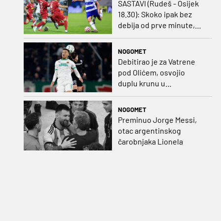
SASTAVI (Rudeš - Osijek
18.30): Skoko ipak bez
debija od prve minute,
gosti promijenili
napadača u odnosu na
NOGOMET
prvo kolo
Debitirao je za Vatrene
pod Olićem, osvojio
duplu krunu u
Rumunjskoj pa preselio
na Cipar
NOGOMET
Preminuo Jorge Messi,
otac argentinskog
čarobnjaka Lionela