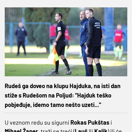
Rudeš ga doveo na klupu Hajduka, na isti dan
stiže s Rudešom na Poljud: "Hajduk teško
pobjeđuje, idemo tamo nešto uzeti..."
U veznom redu su sigurni
Rokas Pukštas
i
Mihael Žaper
, traži se treći (
Lauš
Ili
Kalik
) ili će