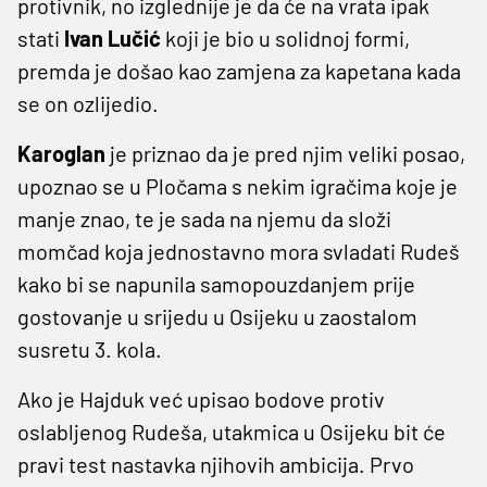
protivnik, no izglednije je da će na vrata ipak
stati
Ivan Lučić
koji je bio u solidnoj formi,
premda je došao kao zamjena za kapetana kada
se on ozlijedio.
Karoglan
je priznao da je pred njim veliki posao,
upoznao se u Pločama s nekim igračima koje je
manje znao, te je sada na njemu da složi
momčad koja jednostavno mora svladati Rudeš
kako bi se napunila samopouzdanjem prije
gostovanje u srijedu u Osijeku u zaostalom
susretu 3. kola.
Ako je Hajduk već upisao bodove protiv
oslabljenog Rudeša, utakmica u Osijeku bit će
pravi test nastavka njihovih ambicija. Prvo