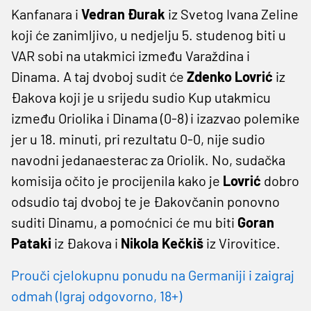
Kanfanara i
Vedran Đurak
iz Svetog Ivana Zeline
koji će zanimljivo, u nedjelju 5. studenog biti u
VAR sobi na utakmici između Varaždina i
Dinama. A taj dvoboj sudit će
Zdenko Lovrić
iz
Đakova koji je u srijedu sudio Kup utakmicu
između Oriolika i Dinama (0-8) i izazvao polemike
jer u 18. minuti, pri rezultatu 0-0, nije sudio
navodni jedanaesterac za Oriolik. No, sudačka
komisija očito je procijenila kako je
Lovrić
dobro
odsudio taj dvoboj te je Đakovčanin ponovno
suditi Dinamu, a pomoćnici će mu biti
Goran
Pataki
iz Đakova i
Nikola Kečkiš
iz Virovitice.
Prouči cjelokupnu ponudu na Germaniji i zaigraj
odmah (Igraj odgovorno, 18+)