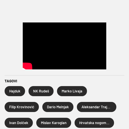
TAGOVI
Hajduk
NK Rudeš
Marko Livaja
Filip Krovinović
Dario Melnjak
Aleksandar Trajkovski
Ivan Dolček
Mislav Karoglan
Hrvatska nogometna liga