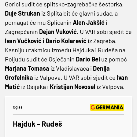
Gorici sudit će splitsko-zagrebačka šestorka.
Duje Strukan
iz Splita bit će glavni sudac, a
pomagat će mu Splićanin
Alen Jakšić
i
Zagrepčanin
Dejan Vuković
. U VAR sobi sjedit će
Ivan Vučković i Dario Kolarević
iz Zagreba.
Kasniju utakmicu između Hajduka i Rudeša na
Poljudu sudit će Osječanin
Dario Bel
uz pomoć
Marjana Tomasa
iz Vladislavaca i
Denija
Grofelnika
iz Valpova. U VAR sobi sjedit će
Ivan
Matić
iz Osijeka i
Kristijan Novosel
iz Valpova.
Oglas
Hajduk - Rudeš