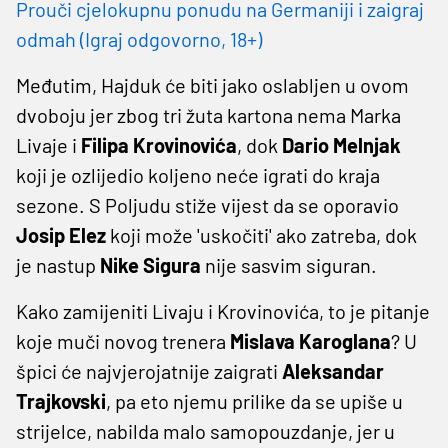
Prouči cjelokupnu ponudu na Germaniji i zaigraj
odmah (Igraj odgovorno, 18+)
Međutim, Hajduk će biti jako oslabljen u ovom
dvoboju jer zbog tri žuta kartona nema Marka
Livaje i
Filipa Krovinovića
, dok
Dario Melnjak
koji je ozlijedio koljeno neće igrati do kraja
sezone. S Poljudu stiže vijest da se oporavio
Josip Elez
koji može 'uskočiti' ako zatreba, dok
je nastup
Nike Sigura
nije sasvim siguran.
Kako zamijeniti Livaju i Krovinovića, to je pitanje
koje muči novog trenera
Mislava Karoglana
? U
špici će najvjerojatnije zaigrati
Aleksandar
Trajkovski
, pa eto njemu prilike da se upiše u
strijelce, nabilda malo samopouzdanje, jer u