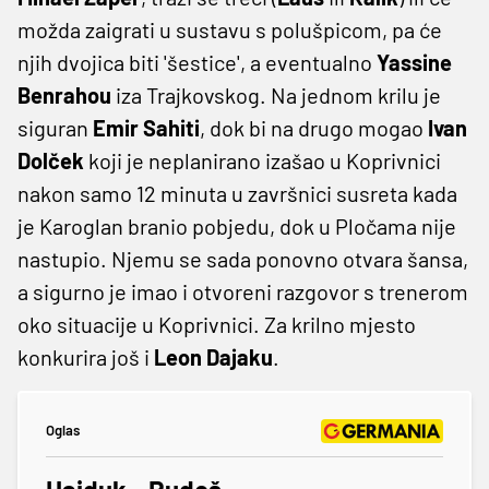
možda zaigrati u sustavu s polušpicom, pa će
njih dvojica biti 'šestice', a eventualno
Yassine
Benrahou
iza Trajkovskog. Na jednom krilu je
siguran
Emir Sahiti
, dok bi na drugo mogao
Ivan
Dolček
koji je neplanirano izašao u Koprivnici
nakon samo 12 minuta u završnici susreta kada
je Karoglan branio pobjedu, dok u Pločama nije
nastupio. Njemu se sada ponovno otvara šansa,
a sigurno je imao i otvoreni razgovor s trenerom
oko situacije u Koprivnici. Za krilno mjesto
konkurira još i
Leon Dajaku
.
Oglas