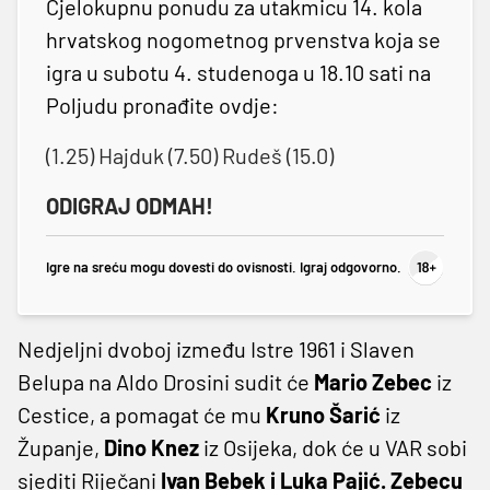
Cjelokupnu ponudu za utakmicu 14. kola
hrvatskog nogometnog prvenstva koja se
igra u subotu 4. studenoga u 18.10 sati na
Poljudu pronađite ovdje:
(1.25) Hajduk (7.50) Rudeš (15.0)
ODIGRAJ ODMAH!
Igre na sreću mogu dovesti do ovisnosti. Igraj odgovorno.
Nedjeljni dvoboj između Istre 1961 i Slaven
Belupa na Aldo Drosini sudit će
Mario Zebec
iz
Cestice, a pomagat će mu
Kruno Šarić
iz
Županje,
Dino Knez
iz Osijeka, dok će u VAR sobi
sjediti Riječani
Ivan Bebek i Luka Pajić. Zebecu