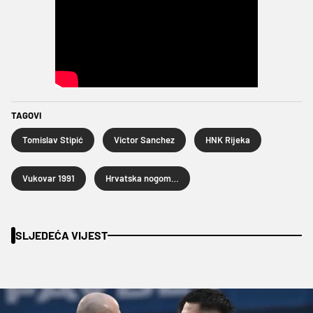
TAGOVI
Tomislav Stipić
Victor Sanchez
HNK Rijeka
Vukovar 1991
Hrvatska nogometna liga
SLJEDEĆA VIJEST