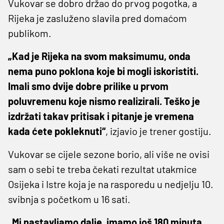
Vukovar se dobro držao do prvog pogotka, a
Rijeka je zasluženo slavila pred domaćom
publikom.
„Kad je Rijeka na svom maksimumu, onda
nema puno poklona koje bi mogli iskoristiti.
Imali smo dvije dobre prilike u prvom
poluvremenu koje nismo realizirali. Teško je
izdržati takav pritisak i pitanje je vremena
kada ćete pokleknuti“
, izjavio je trener gostiju.
Vukovar se cijele sezone borio, ali više ne ovisi
sam o sebi te treba čekati rezultat utakmice
Osijeka i Istre koja je na rasporedu u nedjelju 10.
svibnja s početkom u 16 sati.
„Mi nastavljamo dalje, imamo još 180 minuta.