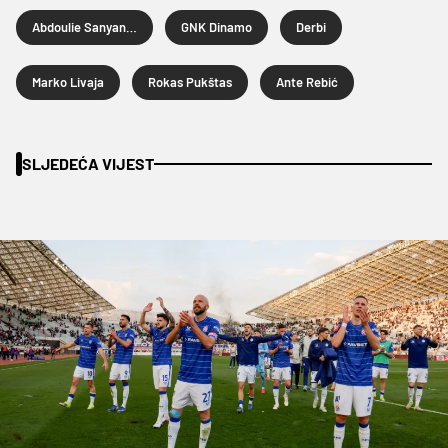
Abdoulie Sanyang Bamba
GNK Dinamo
Derbi
Marko Livaja
Rokas Pukštas
Ante Rebić
SLJEDEĆA VIJEST