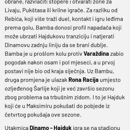
obrane, razvlačiti stopere i otvarati zone za
Livaju, Pukštasa ili krilne igrače. Za razliku od
Rebića, koji više traži duel, kontakt i igru leđima
prema golu, Bamba donosi profil napadača koji
može ubrzati Hajdukovu tranziciju i natjerati
Dinamovu zadnju liniju da se brani dublje.
Bamba je u prošlom kolu protiv
Varaždina
zabio
pogodak nakon osam i pol mjeseci, a u prvoj
postavi nije bio od kraja siječnja. Uz Bambu,
druga promjena je ulazak
Rona Racija
umjesto
ozljeđenog Šarlije koji je već završio sezonu
zbog problema sa trbušnim zidom. I to je Hajduk
koji će u Maksimiru pokušati do pobjede iz
četvrtog pokušaja ove sezone.
Utakmica
Dinamo - Hajduk
igra se na stadionu