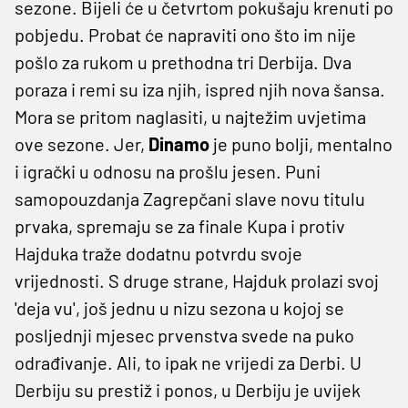
sezone. Bijeli će u četvrtom pokušaju krenuti po
pobjedu. Probat će napraviti ono što im nije
pošlo za rukom u prethodna tri Derbija. Dva
poraza i remi su iza njih, ispred njih nova šansa.
Mora se pritom naglasiti, u najtežim uvjetima
ove sezone. Jer,
Dinamo
je puno bolji, mentalno
i igrački u odnosu na prošlu jesen. Puni
samopouzdanja Zagrepčani slave novu titulu
prvaka, spremaju se za finale Kupa i protiv
Hajduka traže dodatnu potvrdu svoje
vrijednosti. S druge strane, Hajduk prolazi svoj
'deja vu', još jednu u nizu sezona u kojoj se
posljednji mjesec prvenstva svede na puko
odrađivanje. Ali, to ipak ne vrijedi za Derbi. U
Derbiju su prestiž i ponos, u Derbiju je uvijek