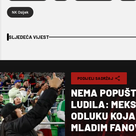
NK Osijek
SLJEDEĆA VIJEST
PODIJELI SADRŽAJ
NEMA POPUŠ
LUDILA: MEK
ODLUKU KOJA 
MLADIM FANO