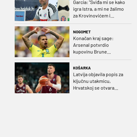
Garcia: "Sviđa mi se kako
igra Istra, a mi ne žalimo
za Krovinovićem i
Guillamonom. Selahi?
Nismo u kontaktu"
NOGOMET
Konačan kraj sage:
Arsenal potvrdio
kupovinu Brune
Guimaraesa
KOŠARKA
Latvija objavila popis za
ključnu utakmicu,
Hrvatskoj se otvara
velika prilika