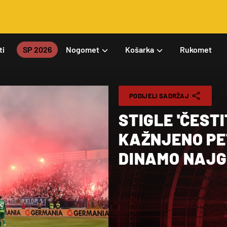
ti
SP 2026
Nogomet
Košarka
Rukomet
PODIJELI SADRŽAJ
STIGLE 'ČESTI
KAŽNJENO PET
DINAMO NAJG