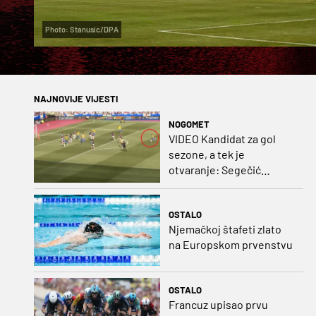
Photo: Stanusic/DPA
NAJNOVIJE VIJESTI
NOGOMET
VIDEO Kandidat za gol
sezone, a tek je
otvaranje: Segečić
bombom probio West
Ham!
OSTALO
Njemačkoj štafeti zlato
na Europskom prvenstvu
OSTALO
Francuz upisao prvu