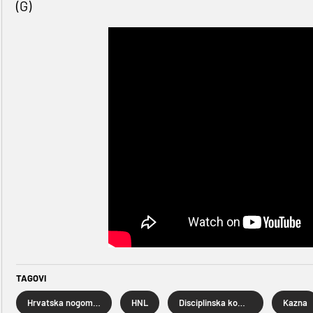
(G)
TAGOVI
Hrvatska nogometna liga
HNL
Disciplinska komisija HNS-a
Kazna