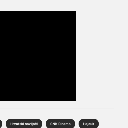
Hrvatski navijači
GNK Dinamo
Hajduk