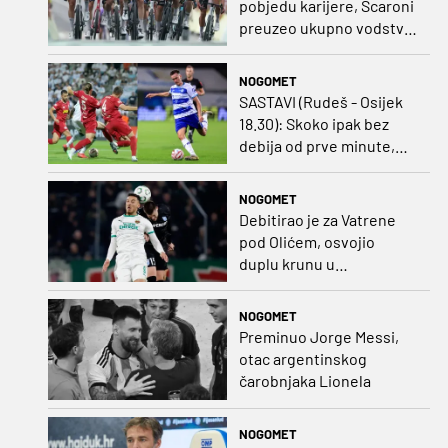
pobjedu karijere, Scaroni
preuzeo ukupno vodstvo
u Poljskoj
NOGOMET
SASTAVI (Rudeš - Osijek
18.30): Skoko ipak bez
debija od prve minute,
gosti promijenili
napadača u odnosu na
NOGOMET
prvo kolo
Debitirao je za Vatrene
pod Olićem, osvojio
duplu krunu u
Rumunjskoj pa preselio
na Cipar
NOGOMET
Preminuo Jorge Messi,
otac argentinskog
čarobnjaka Lionela
NOGOMET