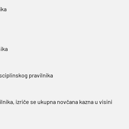
ika
nika
isciplinskog pravilnika
lnika, izriče se ukupna novčana kazna u visini