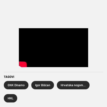
TAGOVI
GNK Dinamo
Igor Bišćan
Hrvatska nogometna liga
HNL