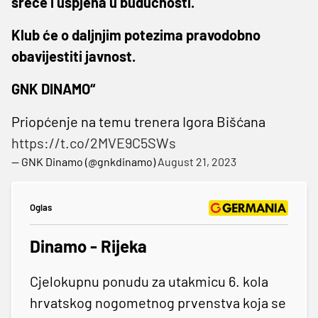
sreće i uspjeha u budućnosti.
Klub će o daljnjim potezima pravodobno
obavijestiti javnost.
GNK DINAMO“
Priopćenje na temu trenera Igora Bišćana
https://t.co/2MVE9C5SWs
— GNK Dinamo (@gnkdinamo)
August 21, 2023
Oglas
Dinamo - Rijeka
Cjelokupnu ponudu za utakmicu 6. kola
hrvatskog nogometnog prvenstva koja se