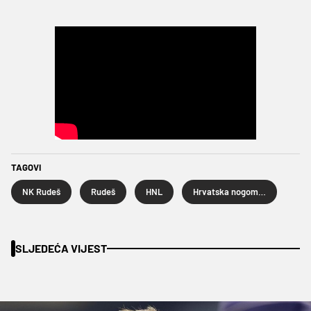
TAGOVI
NK Rudeš
Rudeš
HNL
Hrvatska nogometna liga
SLJEDEĆA VIJEST