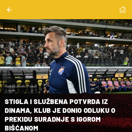
Marko Lukunić/Pixsell
STIGLA I SLUŽBENA POTVRDA IZ
DINAMA, KLUB JE DONIO ODLUKU O
PREKIDU SURADNJE S IGOROM
BIŠĆANOM