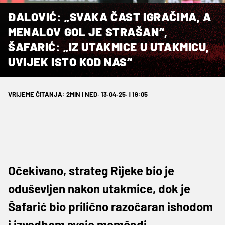
ĐALOVIĆ: „SVAKA ČAST IGRAČIMA, A
MENALOV GOL JE STRAŠAN“,
ŠAFARIĆ: „IZ UTAKMICE U UTAKMICU,
UVIJEK ISTO KOD NAS“
VRIJEME ČITANJA: 2MIN | NED. 13.04.25. | 19:05
Očekivano, strateg Rijeke bio je
oduševljen nakon utakmice, dok je
Šafarić bio prilično razočaran ishodom
i izvedbom svoje momčadi.