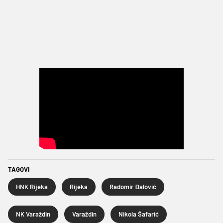
TAGOVI
HNK Rijeka
Rijeka
Radomir Đalović
NK Varaždin
Varaždin
Nikola Šafarić