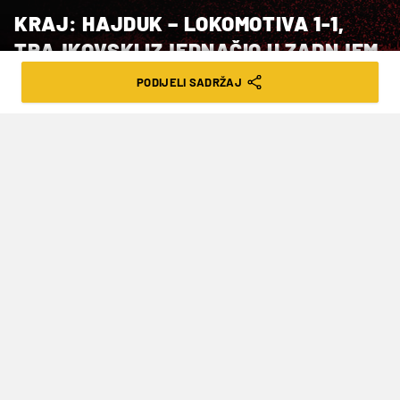
KRAJ: HAJDUK – LOKOMOTIVA 1-1,
TRAJKOVSKI IZJEDNAČIO U ZADNJEM
NAPADU!
PODIJELI SADRŽAJ
VRIJEME ČITANJA: 2MIN | NED. 13.04.25. | 19:05
Rijeka je ostala prva sa 56, Hajduk je
drugi s 55, a Dinamo treći sa 49 bodova
nakon 29. kola
Hajduk je protiv Lokomotive u posljednjoj