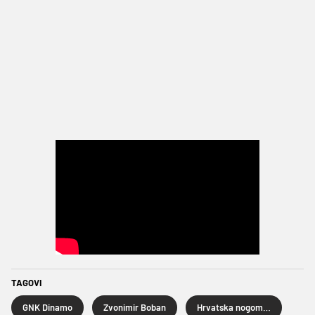
TAGOVI
GNK Dinamo
Zvonimir Boban
Hrvatska nogometna liga