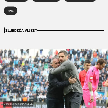
HNL
SLJEDEĆA VIJEST
Goran Kovacic/PIXSELL