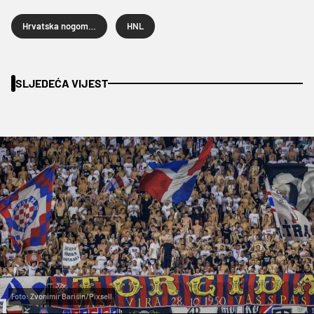
Hrvatska nogometna liga
HNL
SLJEDEĆA VIJEST
Foto: Zvonimir Barišin/Pixsell