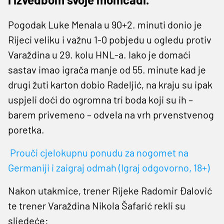
Pogodak Luke Menala u 90+2. minuti donio je
Rijeci veliku i važnu 1-0 pobjedu u ogledu protiv
Varaždina u 29. kolu HNL-a. Iako je domaći
sastav imao igrača manje od 55. minute kad je
drugi žuti karton dobio Radeljić, na kraju su ipak
uspjeli doći do ogromna tri boda koji su ih –
barem privemeno – odvela na vrh prvenstvenog
poretka.
Prouči cjelokupnu ponudu za nogomet na
Germaniji i zaigraj odmah (Igraj odgovorno, 18+)
Nakon utakmice, trener Rijeke Radomir Đalović
te trener Varaždina Nikola Šafarić rekli su
sljedeće: