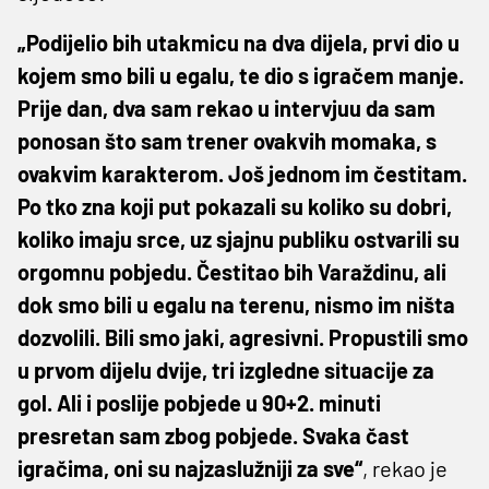
„
Podijelio bih utakmicu na dva dijela, prvi dio u
kojem smo bili u egalu, te dio s igračem manje.
Prije dan, dva sam rekao u intervjuu da sam
ponosan što sam trener ovakvih momaka, s
ovakvim karakterom. Još jednom im čestitam.
Po tko zna koji put pokazali su koliko su dobri,
koliko imaju srce, uz sjajnu publiku ostvarili su
orgomnu pobjedu. Čestitao bih
Varaždinu
, ali
dok smo bili u egalu na terenu, nismo im ništa
dozvolili. Bili smo jaki, agresivni. Propustili smo
u prvom dijelu dvije, tri izgledne situacije za
gol. Ali i poslije pobjede u 90+2. minuti
presretan sam zbog pobjede. Svaka čast
igračima, oni su najzaslužniji za sve
“
, rekao je