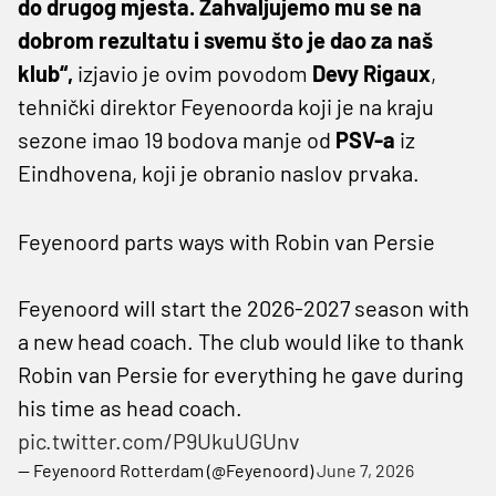
do drugog mjesta. Zahvaljujemo mu se na
dobrom rezultatu i svemu što je dao za naš
klub“,
izjavio je ovim povodom
Devy
Rigaux
,
tehnički direktor Feyenoorda koji je na kraju
sezone imao 19 bodova manje od
PSV-a
iz
Eindhovena, koji je obranio naslov prvaka.
Feyenoord parts ways with Robin van Persie
Feyenoord will start the 2026-2027 season with
a new head coach. The club would like to thank
Robin van Persie for everything he gave during
his time as head coach.
pic.twitter.com/P9UkuUGUnv
— Feyenoord Rotterdam (@Feyenoord)
June 7, 2026