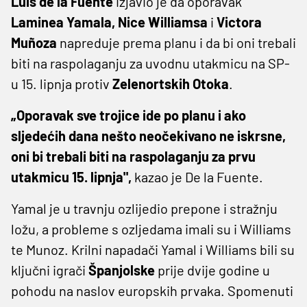
Luis ​de la Fuente
izjavio je da oporavak
Laminea Yamala, Nice Williamsa
i
Victora
Muñoza
napreduje prema planu i da bi oni trebali
biti na raspolaganju za uvodnu utakmicu na SP-
u 15. lipnja protiv
Zelenortskih Otoka
.
„Oporavak sve trojice ide po planu i ako
sljedećih dana nešto neočekivano ne iskrsne,
oni bi trebali biti na raspolaganju za prvu
utakmicu 15. lipnja",
kazao je ​De la Fuente.
Yamal je u travnju ozlijedio prepone i stražnju
ložu, a probleme s ozljedama imali su i Williams
te Munoz. Krilni napadači Yamal i Williams bili su
ključni igrači
Španjolske
prije dvije godine u
pohodu na naslov europskih prvaka. Spomenuti