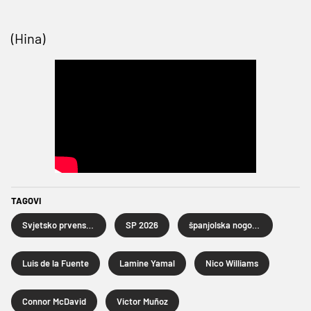
(Hina)
TAGOVI
Svjetsko prvenstvo u nogometu 2026.
SP 2026
španjolska nogometna reprezentacija
Luis de la Fuente
Lamine Yamal
Nico Williams
Connor McDavid
Victor Muñoz