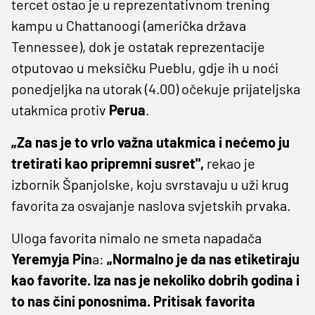
tercet ostao je u reprezentativnom trening
kampu u Chattanoogi (američka država
Tennessee), dok je ostatak reprezentacije
otputovao u meksičku Pueblu, gdje ih u noći
ponedjeljka na utorak (4.00) očekuje prijateljska
utakmica protiv
Perua
.
„Za nas je to vrlo važna utakmica i nećemo ju
tretirati kao pripremni susret",
rekao je
izbornik Španjolske, koju svrstavaju u uži krug
favorita za osvajanje naslova svjetskih prvaka.
Uloga favorita nimalo ne smeta napadača
Yeremyja ‌Pin
a:
„Normalno je da nas etiketiraju
kao favorite. Iza nas je nekoliko dobrih godina i
to nas čini ponosnima. Pritisak favorita