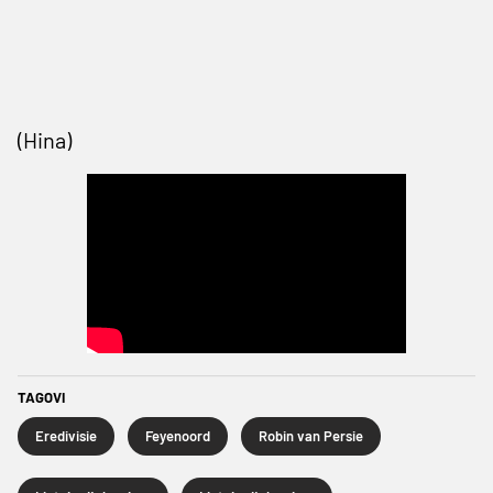
(Hina)
TAGOVI
Eredivisie
Feyenoord
Robin van Persie