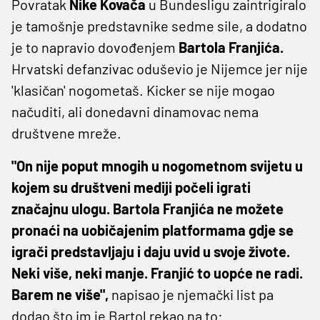
Povratak
Nike Kovača
u Bundesligu zaintrigiralo
je tamošnje predstavnike sedme sile, a dodatno
je to napravio dovođenjem
Bartola Franjića.
Hrvatski defanzivac oduševio je Nijemce jer nije
'klasičan' nogometaš. Kicker se nije mogao
načuditi, ali donedavni dinamovac nema
društvene mreže.
"On nije poput mnogih u nogometnom svijetu u
kojem su društveni mediji počeli igrati
značajnu ulogu. Bartola Franjića ne možete
pronaći na uobičajenim platformama gdje se
igrači predstavljaju i daju uvid u svoje živote.
Neki više, neki manje. Franjić to uopće ne radi.
Barem ne više",
napisao je njemački list pa
dodao što im je Bartol rekao na to: