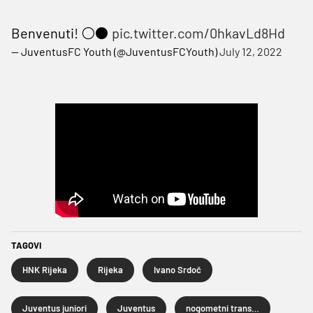
Benvenuti! ⚪⚫
pic.twitter.com/0hkavLd8Hd
— JuventusFC Youth (@JuventusFCYouth)
July 12, 2022
TAGOVI
HNK Rijeka
Rijeka
Ivano Srdoč
Juventus juniori
Juventus
nogometni transferi