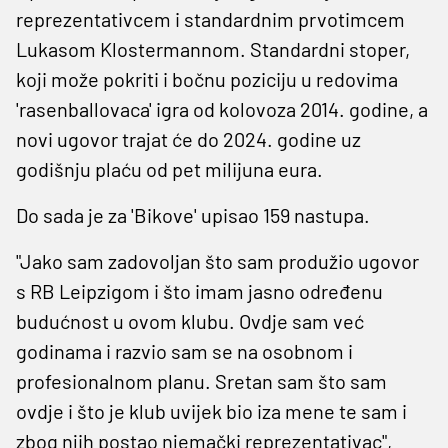
reprezentativcem i standardnim prvotimcem
Lukasom Klostermannom. Standardni stoper,
koji može pokriti i bočnu poziciju u redovima
'rasenballovaca' igra od kolovoza 2014. godine, a
novi ugovor trajat će do 2024. godine uz
godišnju plaću od pet milijuna eura.
Do sada je za 'Bikove' upisao 159 nastupa.
"Jako sam zadovoljan što sam produžio ugovor
s RB Leipzigom i što imam jasno određenu
budućnost u ovom klubu. Ovdje sam već
godinama i razvio sam se na osobnom i
profesionalnom planu. Sretan sam što sam
ovdje i što je klub uvijek bio iza mene te sam i
zbog njih postao njemački reprezentativac",