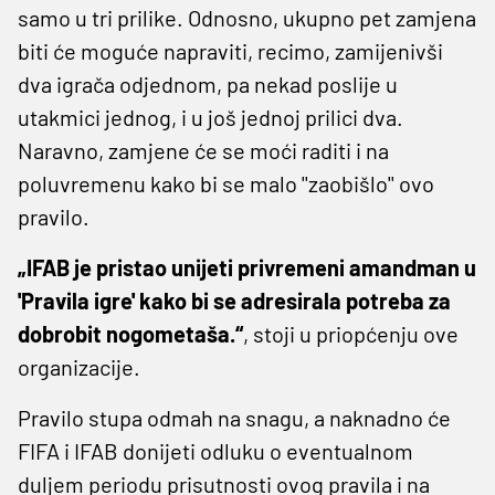
samo u tri prilike. Odnosno, ukupno pet zamjena
biti će moguće napraviti, recimo, zamijenivši
dva igrača odjednom, pa nekad poslije u
utakmici jednog, i u još jednoj prilici dva.
Naravno, zamjene će se moći raditi i na
poluvremenu kako bi se malo ''zaobišlo'' ovo
pravilo.
„IFAB je pristao unijeti privremeni amandman u
'Pravila igre' kako bi se adresirala potreba za
dobrobit nogometaša.“
, stoji u priopćenju ove
organizacije.
Pravilo stupa odmah na snagu, a naknadno će
FIFA i IFAB donijeti odluku o eventualnom
duljem periodu prisutnosti ovog pravila i na