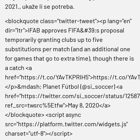
2021., ukaže li se potreba.
<blockquote class="twitter-tweet"><p lang="en"
dir="ltr">IFAB approves FIFA&#39;s proposal
temporarily granting clubs up to five
substitutions per match (and an additional one
for games that go to extra time), though there is
a catch <a
href="https://t.co/YAvTKPRIH5">https://t.co/YA
</p>&mdash; Planet Fútbol (@si_soccer) <a
href="https://twitter.com/si_soccer/status/125
ref_src=twsrc%5Etfw">May 8, 2020</a>
</blockquote> <script async
src="https://platform.twitter.com/widgets.js"
charset="utf-8"></script>