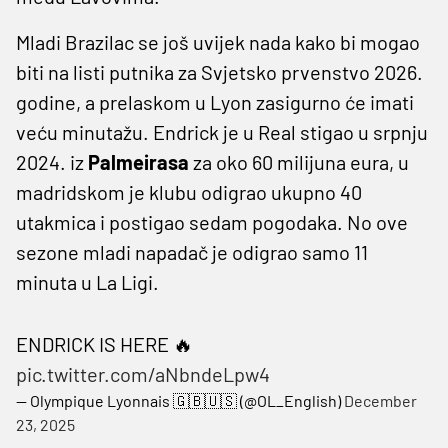
Mladi Brazilac se još uvijek nada kako bi mogao
biti na listi putnika za Svjetsko prvenstvo 2026.
godine, a prelaskom u Lyon zasigurno će imati
veću minutažu. Endrick je u Real stigao u srpnju
2024. iz
Palmeirasa
za oko 60 milijuna eura, u
madridskom je klubu odigrao ukupno 40
utakmica i postigao sedam pogodaka. No ove
sezone mladi napadač je odigrao samo 11
minuta u La Ligi.
ENDRICK IS HERE 🔥
pic.twitter.com/aNbndeLpw4
— Olympique Lyonnais 🇬🇧🇺🇸 (@OL_English)
December
23, 2025