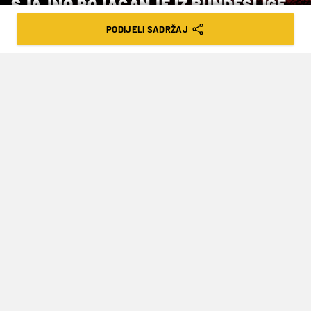
SJAJNO POJAČANJE IZ BUNDESLIGE
PODIJELI SADRŽAJ
VRIJEME ČITANJA: 2MIN | UTO. 23.12.25. | 18:01
Afrički vezni igrač trenutno je s
reprezentacijom na kontinentalnoj
smotri u Maroku
Malijski reprezentativac
Amadou Haidara
potpisao je ugovor s
Lensom
, objavio je vodeći
sastav francuskog nogometnog prvenstva.