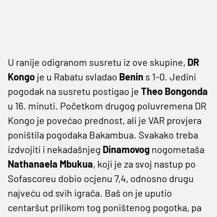
U ranije odigranom susretu iz ove skupine,
DR
Kongo
je u Rabatu svladao
Benin
s 1-0. Jedini
pogodak na susretu postigao je
Theo Bongonda
u 16. minuti. Početkom drugog poluvremena DR
Kongo je povećao prednost, ali je VAR provjera
poništila pogodaka Bakambua. Svakako treba
izdvojiti i nekadašnjeg
Dinamovog
nogometaša
Nathanaela Mbukua
, koji je za svoj nastup po
Sofascoreu dobio ocjenu 7,4, odnosno drugu
najveću od svih igrača. Baš on je uputio
centaršut prilikom tog poništenog pogotka, pa