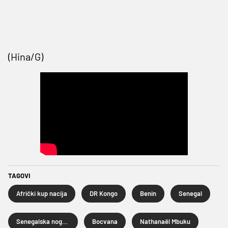
(Hina/G)
TAGOVI
Afrički kup nacija
DR Kongo
Benin
Senegal
Senegalska nogometna reprezentacija
Bocvana
Nathanaël Mbuku