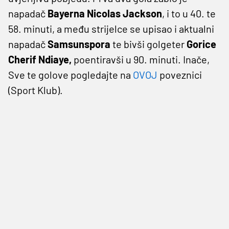
napadač
Bayerna Nicolas Jackson
, i to u 40. te
58. minuti, a među strijelce se upisao i aktualni
napadač
Samsunspora
te bivši golgeter
Gorice
Cherif
Ndiaye,
poentiravši u 90. minuti. Inače,
Sve te golove pogledajte na
OVOJ
poveznici
(Sport Klub).