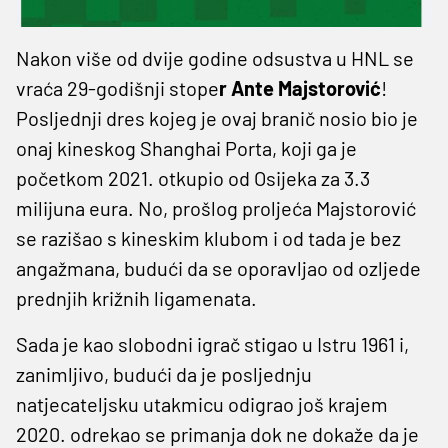
Nakon više od dvije godine odsustva u HNL se
vraća 29-godišnji stope
r Ante Majstorović
!
Posljednji dres kojeg je ovaj branič nosio bio je
onaj kineskog Shanghai Porta, koji ga je
početkom 2021. otkupio od Osijeka za 3.3
milijuna eura. No, prošlog proljeća Majstorović
se razišao s kineskim klubom i od tada je bez
angažmana, budući da se oporavljao od ozljede
prednjih križnih ligamenata.
Sada je kao slobodni igrač stigao u Istru 1961 i,
zanimljivo, budući da je posljednju
natjecateljsku utakmicu odigrao još krajem
2020. odrekao se primanja dok ne dokaže da je