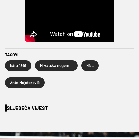
TAGOVI
Istra 1961
Hrvatska nogometna liga
HNL
Ante Majstorović
SLJEDEĆA VIJEST