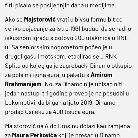
fiti, pisalo se posljednjih dana u medijima.
Ako se
Majstorović
vrati u bivšu formu bit će
veliko pojačanje za Istru 1961 budući da se radi o
iskusnom igraču s gotovo 200 utakmica u HNL-
u. Sa seniorskim nogometom počeo je u
drugoligašu Imotskom, etablirao se u RNK
Splitu od kojeg ga je zagrebački Dinamo otkupio
za pola milijuna eura, u paketu s
Amirom
Rrahmanijem
. No, za Dinamo nije upisao niti
jedan nastup, tri godine proveo je na posudbi u
Lokomotivi, da bi ga na ljeto 2019. Dinamo
prodao Osijeku za 400 tisuća eura.
Majstorović na Aldo Drosinu dolazi kao zamjena
za
Maura Perkovića
koji je prešao u Dinamo.