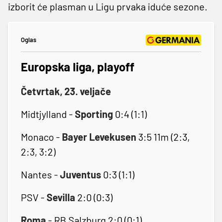
izborit će plasman u Ligu prvaka iduće sezone.
Oglas
Europska liga, playoff
Četvrtak, 23. veljače
Midtjylland -
Sporting
0:4 (1:1)
Monaco -
Bayer Levekusen
3:5 11m (2:3,
2:3, 3:2)
Nantes -
Juventus
0:3 (1:1)
PSV -
Sevilla
2:0 (0:3)
Roma
- RB Salzburg 2:0 (0:1)