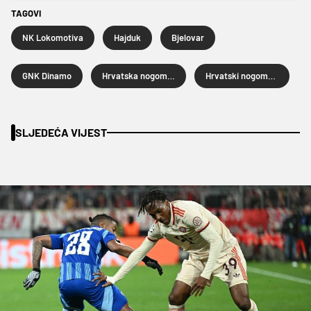
TAGOVI
NK Lokomotiva
Hajduk
Bjelovar
GNK Dinamo
Hrvatska nogometna liga
Hrvatski nogometni kup
SLJEDEĆA VIJEST