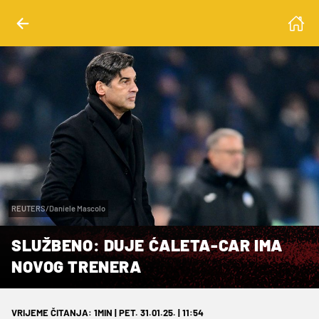
REUTERS/Daniele Mascolo
SLUŽBENO: DUJE ĆALETA-CAR IMA
NOVOG TRENERA
VRIJEME ČITANJA: 1MIN | PET. 31.01.25. | 11:54