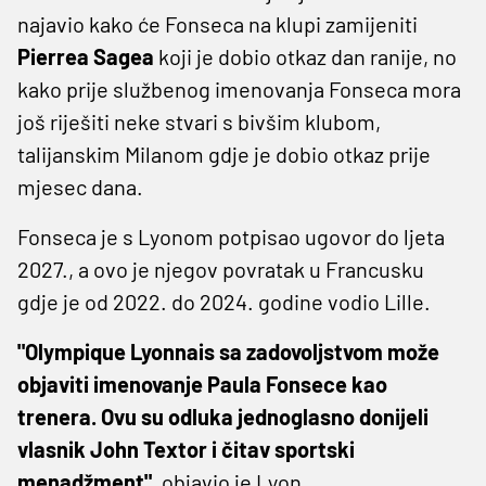
najavio kako će Fonseca na klupi zamijeniti
Pierrea Sagea
koji je dobio otkaz dan ranije, no
kako prije službenog imenovanja Fonseca mora
još riješiti neke stvari s bivšim klubom,
talijanskim Milanom gdje je dobio otkaz prije
mjesec dana.
Fonseca je s Lyonom potpisao ugovor do ljeta
2027., a ovo je njegov povratak u Francusku
gdje je od 2022. do 2024. godine vodio Lille.
"Olympique Lyonnais sa zadovoljstvom može
objaviti imenovanje Paula Fonsece kao
trenera. Ovu su odluka jednoglasno donijeli
vlasnik John Textor i čitav sportski
menadžment"
, objavio je Lyon.