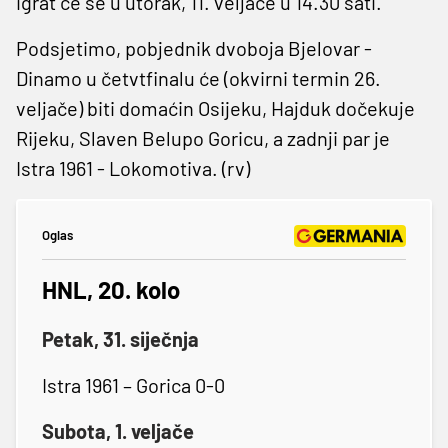
igrat će se u utorak, 11. veljače u 14.30 sati.
Podsjetimo, pobjednik dvoboja Bjelovar -
Dinamo u četvtfinalu će (okvirni termin 26.
veljače) biti domaćin Osijeku, Hajduk dočekuje
Rijeku, Slaven Belupo Goricu, a zadnji par je
Istra 1961 - Lokomotiva. (rv)
Oglas
HNL, 20. kolo
Petak, 31. siječnja
Istra 1961 – Gorica 0-0
Subota, 1. veljače