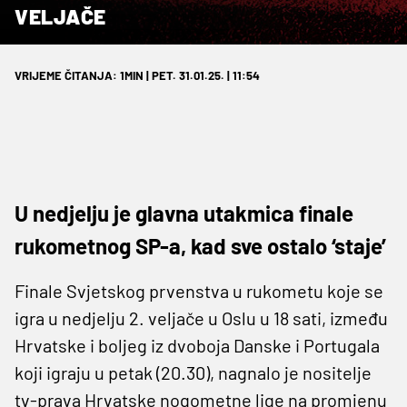
VELJAČE
VRIJEME ČITANJA: 1MIN | PET. 31.01.25. | 11:54
U nedjelju je glavna utakmica finale
rukometnog SP-a, kad sve ostalo ‘staje’
Finale Svjetskog prvenstva u rukometu koje se
igra u nedjelju 2. veljače u Oslu u 18 sati, između
Hrvatske i boljeg iz dvoboja Danske i Portugala
koji igraju u petak (20.30), nagnalo je nositelje
tv-prava Hrvatske nogometne lige na promjenu