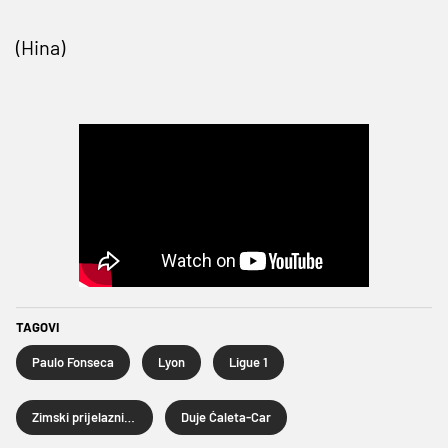
(Hina)
TAGOVI
Paulo Fonseca
Lyon
Ligue 1
Zimski prijelazni rok 2025.
Duje Ćaleta-Car