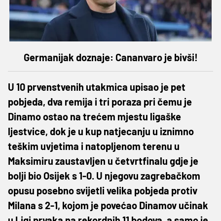
Germanijak doznaje: Cananvaro je bivši!
U 10 prvenstvenih utakmica upisao je pet
pobjeda, dva remija i tri poraza pri čemu je
Dinamo ostao na trećem mjestu ligaške
ljestvice, dok je u kup natjecanju u iznimno
teškim uvjetima i natopljenom terenu u
Maksimiru zaustavljen u četvrtfinalu gdje je
bolji bio Osijek s 1-0. U njegovu zagrebačkom
opusu posebno svijetli velika pobjeda protiv
Milana s 2-1, kojom je povećao Dinamov učinak
u Ligi prvaka na rekordnih 11 bodova, a samo je