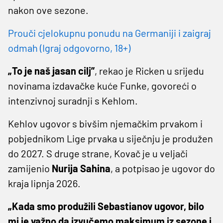
nakon ove sezone.
Prouči cjelokupnu ponudu na Germaniji i zaigraj
odmah (Igraj odgovorno, 18+)
„To je naš jasan cilj”
, rekao je Ricken u srijedu
novinama izdavačke kuće Funke, govoreći o
intenzivnoj suradnji s Kehlom.
Kehlov ugovor s bivšim njemačkim prvakom i
pobjednikom Lige prvaka u siječnju je produžen
do 2027. S druge strane, Kovač je u veljači
zamijenio
Nurija Sahina
, a potpisao je ugovor do
kraja lipnja 2026.
„Kada smo produžili Sebastianov ugovor, bilo
mi je važno da izvučemo maksimum iz sezone i