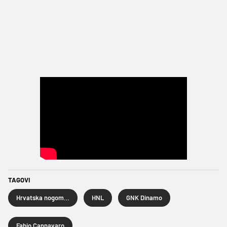
TAGOVI
Hrvatska nogometna liga
HNL
GNK Dinamo
Fabio Cannavaro