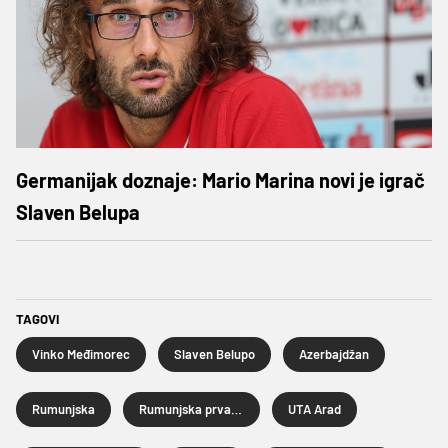
Germanijak doznaje: Mario Marina novi je igrač
Slaven Belupa
TAGOVI
Vinko Međimorec
Slaven Belupo
Azerbajdžan
Rumunjska
Rumunjska prva liga
UTA Arad