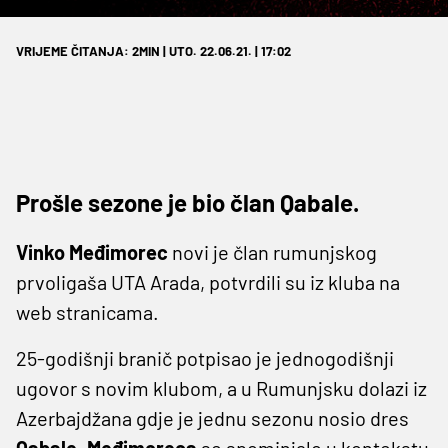
VRIJEME ČITANJA: 2MIN | UTO. 22.06.21. | 17:02
Prošle sezone je bio član Qabale.
Vinko
Međimorec
novi je član rumunjskog
prvoligaša UTA Arada, potvrdili su iz kluba na
web stranicama.
25-godišnji branič potpisao je jednogodišnji
ugovor s novim klubom, a u Rumunjsku dolazi iz
Azerbajdžana gdje je jednu sezonu nosio dres
Qabale
.
Međimoreca
se spominjalo u kontekstu