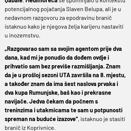
potencijalnog pojačanja Slaven Belupa, ali je u
nedavnom razgovoru za epodravinu branič
istaknuo kako je njegova želja karijeru nastaviti
u inozemstvu.
„Razgovarao sam sa svojim agentom prije dva
dana, kad mi je ponudio da dođem ovdje i
prihvatio sam bez previše razmišljanja. Znam
da je u prošloj sezoni UTA završila na 8. mjestu,
a također znam da ima šest naslova prvaka i
dva kupa Rumunjske, baš kao i prekrasne
navijače. Jedva čekam da počnem s
treninzima i utakmicama te sam u potpunosti
spreman na buduće izazove“
, istaknuo je stasiti
branič iz Koprivnice.