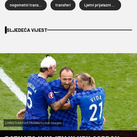
nogometni transferi
transferi
Ljetni prijelazni rok
SLJEDEĆA VIJEST
CHRISTIAN HARTMANN/Action Images