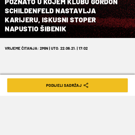
POZNATO U KOJEM KLUBU GORDON
SCHILDENFELD NASTAVLJA
KARIJERU, ISKUSNI STOPER
NAPUSTIO ŠIBENIK
VRIJEME ČITANJA: 2MIN | UTO. 22.06.21. | 17:02
PODIJELI SADRŽAJ
Dogovorena je jednogodišnja suradnja.
Budući da se nije pojavio na prvom danu
priprema, svima je bilo jasno kako je samo
pitanje trenutka kad će Gordon Schildenfeld