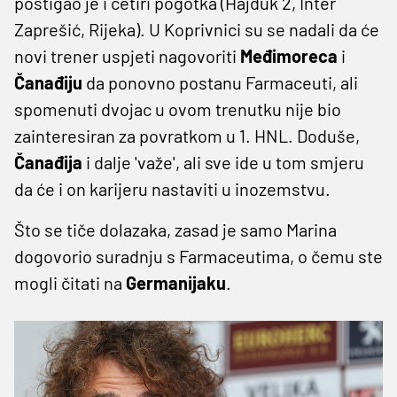
postigao je i četiri pogotka (Hajduk 2, Inter
Zaprešić, Rijeka). U Koprivnici su se nadali da će
novi trener uspjeti nagovoriti
Međimoreca
i
Čanađiju
da ponovno postanu Farmaceuti, ali
spomenuti dvojac u ovom trenutku nije bio
zainteresiran za povratkom u 1. HNL. Doduše,
Čanađija
i dalje 'važe', ali sve ide u tom smjeru
da će i on karijeru nastaviti u inozemstvu.
Što se tiče dolazaka, zasad je samo Marina
dogovorio suradnju s Farmaceutima, o čemu ste
mogli čitati na
Germanijaku
.