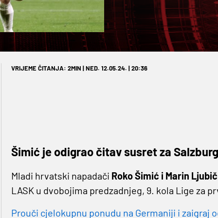
VRIJEME ČITANJA: 2MIN | NED. 12.05.24. | 20:36
Šimić je odigrao čitav susret za Salzburg
Mladi hrvatski napadači
Roko Šimić i Marin Ljubič
LASK u dvobojima predzadnjeg, 9. kola Lige za p
Prouči cjelokupnu ponudu na Germaniji i zaigraj o