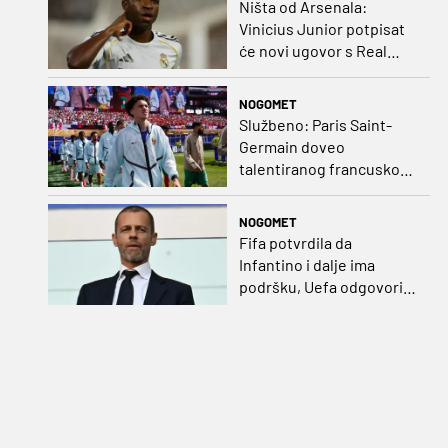
Ništa od Arsenala:
Vinicius Junior potpisat
će novi ugovor s Real
Madridom
NOGOMET
Službeno: Paris Saint-
Germain doveo
talentiranog francuskog
ofenzivca iz Monaca
NOGOMET
Fifa potvrdila da
Infantino i dalje ima
podršku, Uefa odgovorila
kako bojkot ostaje na
snazi