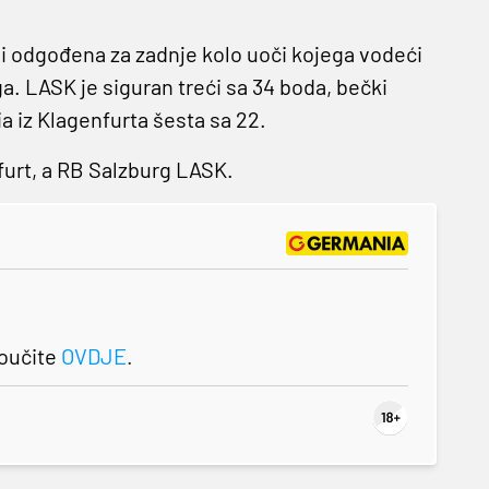
i odgođena za zadnje kolo uoči kojega vodeći
. LASK je siguran treći sa 34 boda, bečki
ia iz Klagenfurta šesta sa 22.
furt, a RB Salzburg LASK.
roučite
OVDJE
.