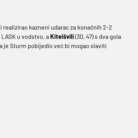
uti realizirao kazneni udarac za konačnih 2-2
 LASK u vodstvo, a
Kiteišvili
(30, 47) s dva gola
 je Sturm pobijedio već bi mogao slaviti