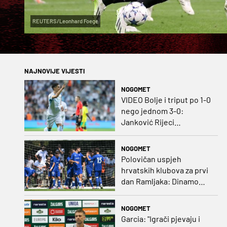
REUTERS/Leonhard Foege
NAJNOVIJE VIJESTI
NOGOMET
VIDEO Bolje i triput po 1-0
nego jednom 3-0:
Janković Rijeci
projektilom donio slavlje
protiv inferiornijeg
NOGOMET
protivnika
Polovičan uspjeh
hrvatskih klubova za prvi
dan Ramljaka: Dinamo
poražen od Juventusa,
Hajduk bolji od Bologne
NOGOMET
Garcia: "Igrači pjevaju i