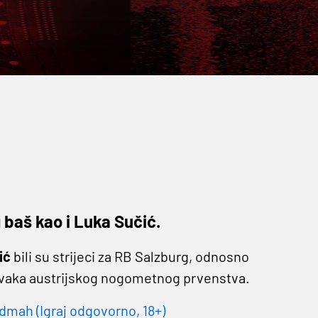
 baš kao i Luka Sučić.
ić
bili su strijeci za RB Salzburg, odnosno
rvaka austrijskog nogometnog prvenstva.
dmah (Igraj odgovorno, 18+)