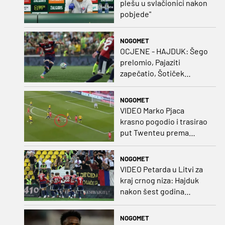
plešu u svlačionici nakon
pobjede"
NOGOMET
OCJENE - HAJDUK: Šego
prelomio, Pajaziti
zapečatio, Šotiček
oduševio u predstavi
splitskih 'odlikaša'
NOGOMET
VIDEO Marko Pjaca
krasno pogodio i trasirao
put Twenteu prema
važnoj pobjedi
NOGOMET
VIDEO Petarda u Litvi za
kraj crnog niza: Hajduk
nakon šest godina
pobijedio na europskom
gostovanju
NOGOMET