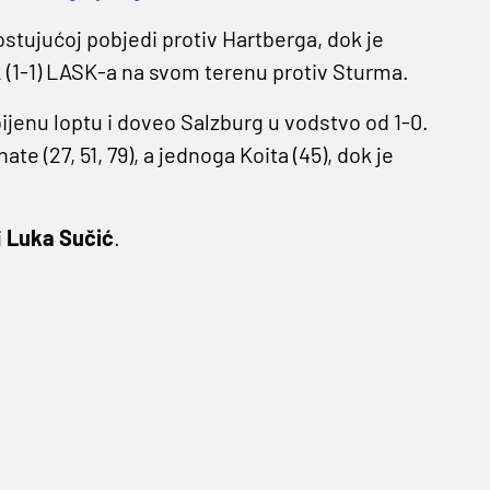
gostujućoj pobjedi protiv Hartberga, dok je
2 (1-1) LASK-a na svom terenu protiv Sturma.
bijenu loptu i doveo Salzburg u vodstvo od 1-0.
te (27, 51, 79), a jednoga Koita (45), dok je
i
Luka
Sučić
.