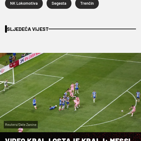
NK Lokomotiva
Segesta
Trenčin
SLJEDEĆA VIJEST
Reuters/Dale Zanine
VIDEO KRALJ OSTAJE KRALJ: MESSI