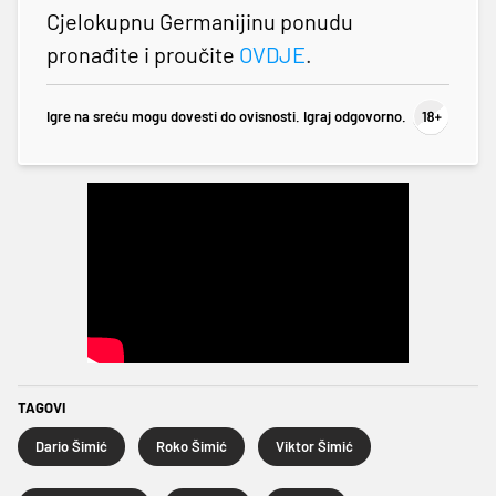
Cjelokupnu Germanijinu ponudu
pronađite i proučite
OVDJE
.
Igre na sreću mogu dovesti do ovisnosti. Igraj odgovorno.
TAGOVI
Dario Šimić
Roko Šimić
Viktor Šimić