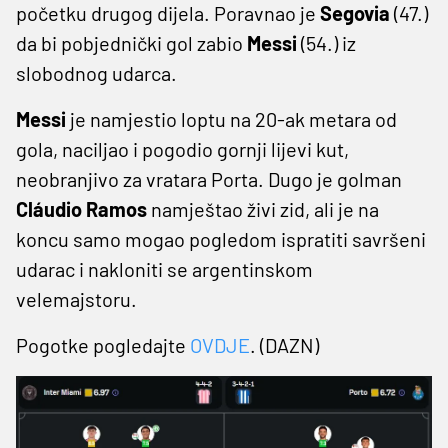
početku drugog dijela. Poravnao je
Segovia
(47.)
da bi pobjednički gol zabio
Messi
(54.) iz
slobodnog udarca.
Messi
je namjestio loptu na 20-ak metara od
gola, naciljao i pogodio gornji lijevi kut,
neobranjivo za vratara Porta. Dugo je golman
Cláudio Ramos
namještao živi zid, ali je na
koncu samo mogao pogledom ispratiti savršeni
udarac i nakloniti se argentinskom
velemajstoru.
Pogotke pogledajte
OVDJE
. (DAZN)