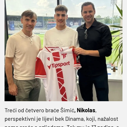
Treći od četvero braće Šimić
, Nikolas
,
perspektivni je lijevi bek Dinama, koji, nažalost
nema sreće s ozljedama. Tek mu je 17 godina, a