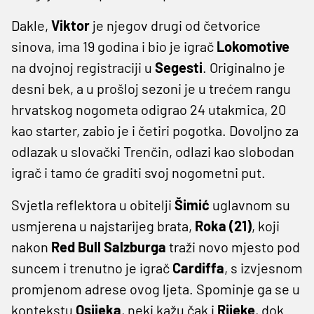
Dakle,
Viktor
je njegov drugi od četvorice
sinova, ima 19 godina i bio je igrač
Lokomotive
na dvojnoj registraciji u
Segesti
. Originalno je
desni bek, a u prošloj sezoni je u trećem rangu
hrvatskog nogometa odigrao 24 utakmica, 20
kao starter, zabio je i četiri pogotka. Dovoljno za
odlazak u slovački Trenčin, odlazi kao slobodan
igrač i tamo će graditi svoj nogometni put.
Svjetla reflektora u obitelji
Šimić
uglavnom su
usmjerena u najstarijeg brata,
Roka (21)
, koji
nakon
Red Bull Salzburga
traži novo mjesto pod
suncem i trenutno je igrač
Cardiffa
, s izvjesnom
promjenom adrese ovog ljeta. Spominje ga se u
kontekstu
Osijeka
, neki kažu čak i
Rijeke
, dok