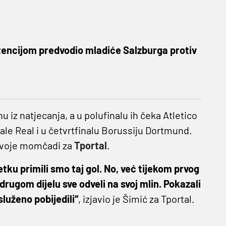
tencijom predvodio mladiće Salzburga protiv
inu iz natjecanja, a u polufinalu ih čeka Atletico
vale Real i u četvrtfinalu Borussiju Dortmund.
svoje momčadi za
Tportal
.
tku primili smo taj gol. No, već tijekom prvog
rugom dijelu sve odveli na svoj mlin. Pokazali
služeno pobijedili“
, izjavio je Šimić za Tportal.