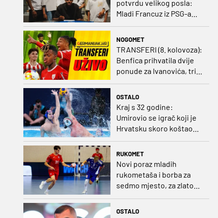
potvrdu velikog posla:
Mladi Francuz iz PSG-a
zadužio dres Plavih!
NOGOMET
TRANSFERI (8. kolovoza):
Benfica prihvatila dvije
ponude za Ivanovića, tri
kluba u borbi za potpis
Šutala
OSTALO
Kraj s 32 godine:
Umirovio se igrač koji je
Hrvatsku skoro koštao
svjetskog zlata
RUKOMET
Novi poraz mladih
rukometaša i borba za
sedmo mjesto, za zlato
se bore Slovenci i
Nijemci
OSTALO