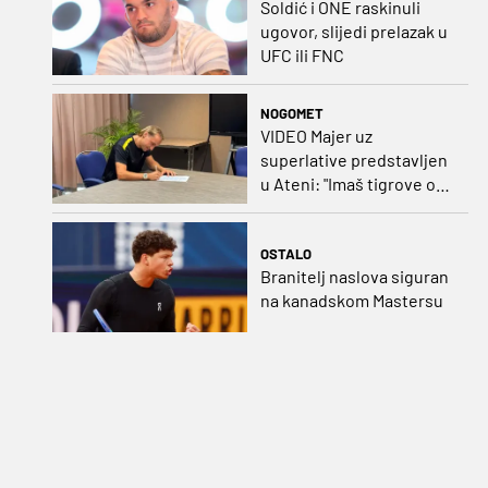
Soldić i ONE raskinuli
ugovor, slijedi prelazak u
UFC ili FNC
NOGOMET
VIDEO Majer uz
superlative predstavljen
u Ateni: "Imaš tigrove oči,
vrlo si inteligentan"
OSTALO
Branitelj naslova siguran
na kanadskom Mastersu