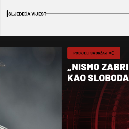
SLJEDEĆA VIJEST
PODIJELI SADRŽAJ
„NISMO ZABRI
KAO SLOBODA