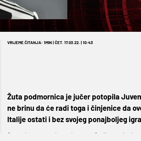
VRIJEME ČITANJA: 1MIN | ČET. 17.03.22. | 10:43
Žuta podmornica je jučer potopila Juventu
ne brinu da će radi toga i činjenice da o
Italije ostati i bez svojeg ponajboljeg igr
Stara dama crveni se od srama. Godinama je Juve