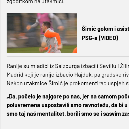
zgoditkom na utakmici.
Šimić golom i asis
PSG-a (VIDEO)
Ranije su mladići iz Salzburga izbacili Sevillu i Žil
Madrid koji je ranije izbacio Hajduk, pa gradske ri
Nakon utakmice Šimić je prokomentirao uspjeh 
„Da, počelo je najgore po nas, jer na samom poče
poluvremena uspostavili smo ravnotežu, da bi u d
smo taj naš mentalitet, borili smo se i sasvim za