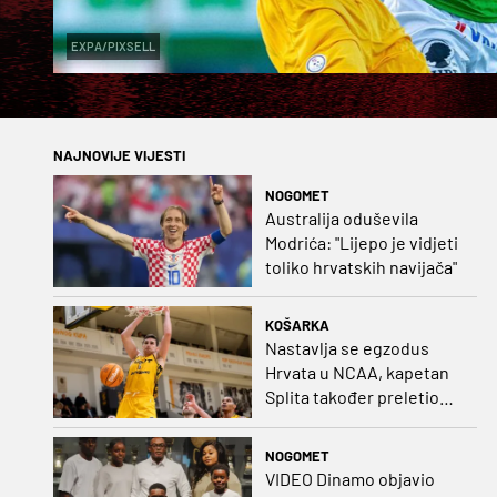
EXPA/PIXSELL
NAJNOVIJE VIJESTI
NOGOMET
Australija oduševila
Modrića: "Lijepo je vidjeti
toliko hrvatskih navijača"
KOŠARKA
Nastavlja se egzodus
Hrvata u NCAA, kapetan
Splita također preletio
Atlantik
NOGOMET
VIDEO Dinamo objavio