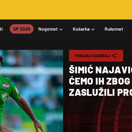
ti
SP 2026
Nogomet
Košarka
Rukomet
PODIJELI SADRŽAJ
ŠIMIĆ NAJAVI
ĆEMO IH ZBOG
ZASLUŽILI PR