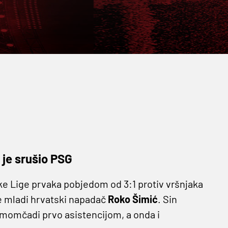
je srušio PSG
ske Lige prvaka pobjedom od 3:1 protiv vršnjaka
je mladi hrvatski napadač
Roko Šimić
. Sin
momčadi prvo asistencijom, a onda i