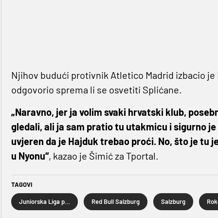
Njihov budući protivnik Atletico Madrid izbacio je
odgovorio sprema li se osvetiti Splićane.
„Naravno, jer ja volim svaki hrvatski klub, posebn
gledali, ali ja sam pratio tu utakmicu i sigurno j
uvjeren da je Hajduk trebao proći. No, što je tu 
u Nyonu“
, kazao je Šimić za Tportal.
TAGOVI
Juniorska Liga prvaka
Red Bull Salzburg
Salzburg
Rok