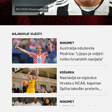
REUTERS/Massimo Pinca
NAJNOVIJE VIJESTI
NOGOMET
Australija oduševila
Modrića: "Lijepo je vidjeti
toliko hrvatskih navijača"
KOŠARKA
Nastavlja se egzodus
Hrvata u NCAA, kapetan
Splita također preletio
Atlantik
NOGOMET
VIDEO Dinamo objavio