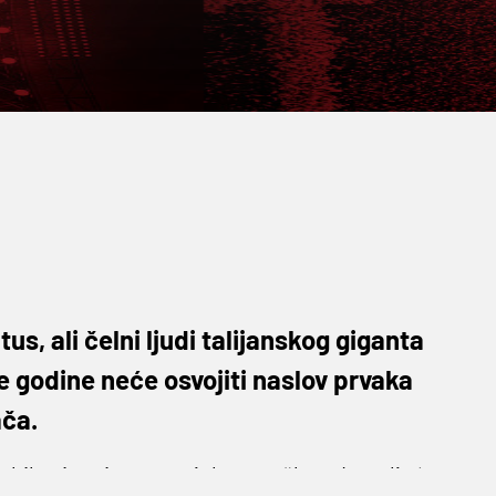
s, ali čelni ljudi talijanskog giganta
ve godine neće osvojiti naslov prvaka
ača.
 bilo sinonim za uspjeh, u prošlom desetljeću