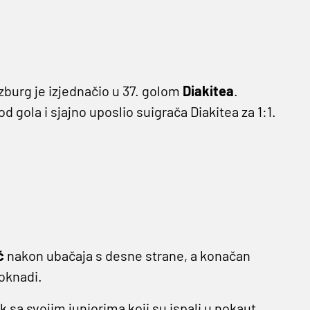
lzburg je izjednačio u 37. golom
Diakitea
.
 gola i sjajno uposlio suigrača Diakitea za 1:1.
ć
nakon ubačaja s desne strane, a konačan
oknadi.
sa svojim juniorima koji su ispali u nokaut