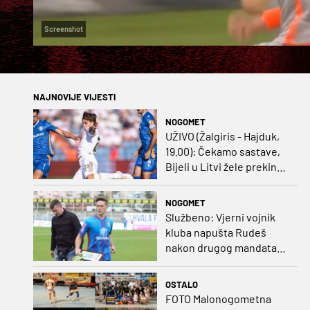
Screenshot
NAJNOVIJE VIJESTI
NOGOMET
UŽIVO (Žalgiris - Hajduk,
19.00): Čekamo sastave,
Bijeli u Litvi žele prekinut
negativan niz
NOGOMET
Službeno: Vjerni vojnik
kluba napušta Rudeš
nakon drugog mandata
na zapadu Zagreba
OSTALO
FOTO Malonogometna