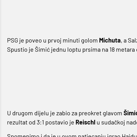
PSG je poveo u prvoj minuti golom
Michuta
, a Sa
Spustio je Šimić jednu loptu prsima na 18 metara od
U drugom dijelu je zabio za preokret glavom
Šimi
rezultat od 3:1 postavio je
Reischl
u sudačkoj nad
Spomenimo i da je u ovom natjecanju igrao Hajduk 