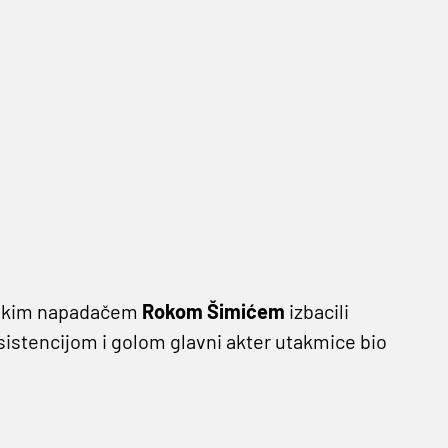
atskim napadačem
Rokom Šimićem
izbacili
sistencijom i golom glavni akter utakmice bio