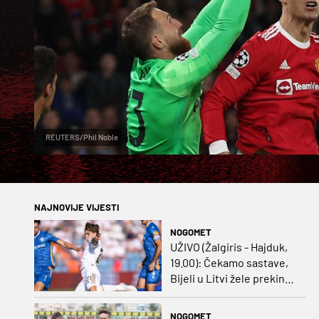
REUTERS/Phil Noble
NAJNOVIJE VIJESTI
NOGOMET
UŽIVO (Žalgiris - Hajduk,
19.00): Čekamo sastave,
Bijeli u Litvi žele prekinut
negativan niz
NOGOMET