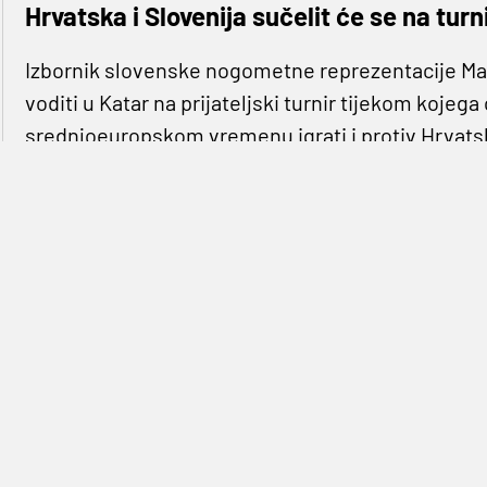
Hrvatska i Slovenija sučelit će se na turni
Izbornik slovenske nogometne reprezentacije Matj
voditi u Katar na prijateljski turnir tijekom kojeg
srednjoeuropskom vremenu igrati i protiv Hrvats
Osim protiv Hrvatske, Slovenija će na poprištu ovo
domaćina 29. ožujka. Hrvatska će, pak, u Kataru os
Bugarske 29. ožujka. (Hina)
REPREZENTACIJA SLOVENIJE:
vratari:
Jan Oblak (Atletico Madrid), Vid Belec (Sal
braniči:
Miha Mevlja (Alanyaspor), Petar Stojanovi
Balkovec (Karagumruk), Miha Blažič (Ferencvaros)
(Maribor), David Brekalo (Viking Stavanger)