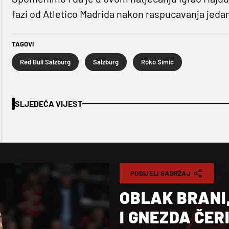
fazi od Atletico Madrida nakon raspucavanja jeda
TAGOVI
Red Bull Salzburg
Salzburg
Roko Šimić
SLJEDEĆA VIJEST
PODIJELI SADRŽAJ
OBLAK BRANI
I GNEZDA ČER