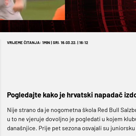
VRIJEME ČITANJA: 1MIN | SRI. 16.03.22. | 16:12
Pogledajte kako je hrvatski napadač izdo
Nije strano da je nogometna škola Red Bull Salzbur
u to ne vjeruje dovoljno je pogledati u kojem klubu
današnjice. Prije pet sezona osvajali su juniorsku L