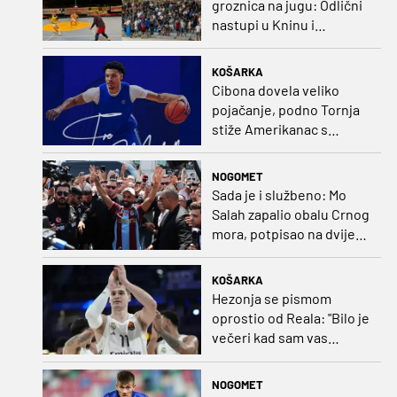
groznica na jugu: Odlični
nastupi u Kninu i
Metkoviću okrunjeni
vrijednim nagradama
KOŠARKA
Cibona dovela veliko
pojačanje, podno Tornja
stiže Amerikanac s
naslovom iz EuroCupa
NOGOMET
Sada je i službeno: Mo
Salah zapalio obalu Crnog
mora, potpisao na dvije
godine
KOŠARKA
Hezonja se pismom
oprostio od Reala: "Bilo je
večeri kad sam vas
dovodio do ruba
strpljenja"
NOGOMET