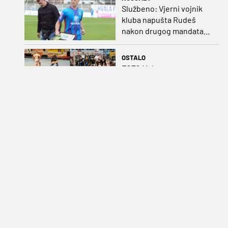
Službeno: Vjerni vojnik
kluba napušta Rudeš
nakon drugog mandata
na zapadu Zagreba
OSTALO
FOTO Malonogometna
groznica na jugu: Odlični
nastupi u Kninu i
Metkoviću okrunjeni
vrijednim nagradama
KOŠARKA
Cibona dovela veliko
pojačanje, podno Tornja
stiže Amerikanac s
naslovom iz EuroCupa
NOGOMET
Sada je i službeno: Mo
Salah zapalio obalu Crnog
mora, potpisao na dvije
godine