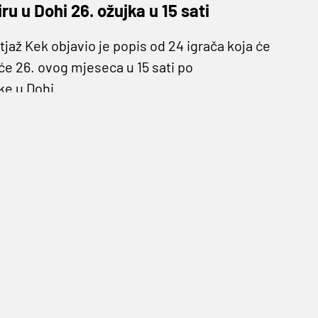
ru u Dohi 26. ožujka u 15 sati
až Kek objavio je popis od 24 igrača koja će
a će 26. ovog mjeseca u 15 sati po
ke u Dohi.
godišnjeg Mundijala još igrati i protiv
im protiv Slovenije odigrti i dvoboj protiv
ernitana), Žiga Frelih (Gil Vicente)
ć (Empoli), Jaka Bijol (CSKA Moskva), Jure
, Žan Karničnik (Ludogorec), Gregor Sikošek