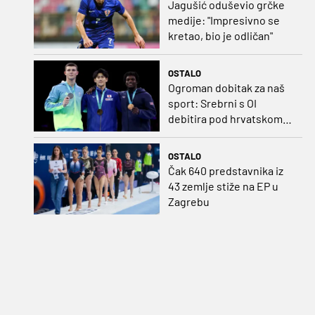
Jagušić oduševio grčke
medije: "Impresivno se
kretao, bio je odličan"
OSTALO
Ogroman dobitak za naš
sport: Srebrni s OI
debitira pod hrvatskom
zastavom
OSTALO
Čak 640 predstavnika iz
43 zemlje stiže na EP u
Zagrebu