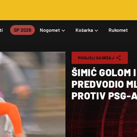
ti
SP 2026
Nogomet
Košarka
Rukomet
PODIJELI SADRŽAJ
ŠIMIĆ GOLOM 
PREDVODIO M
PROTIV PSG-A