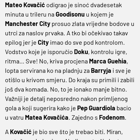
Mateo Kovačić
odigrao je sinoć dvadesetak
minuta u trileru na
Goodisonu
u kojem je
Manchester
City
prosuo zlata vrijedne bodove u
utrci za naslov prvaka. A tko bi očekivao takav
epilog jer je
City
imao do sve pod kontrolom.
Vodstvo koje je isporučio
Doku
, kontrolu igre,
ritma… Sve! No, kriva procjena
Marca
Guehia
,
lopta servirana ko na pladnju za
Barryja
i sve je
otišlo u krivom smjeru. Do kraja su primili i zabili
još dva komada. No, to je ionako manje bitno.
Važniji je detalj neposredno nakon primljenog
gola a koji sugerira kako je
Pep
Guardiola
bacio
u vatru
Matea
Kovačića
. Zajedno s
Fodenom
.
A
Kovačić
je bio sve što je trebao biti. Miran,