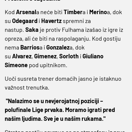
Kod
Arsenal
a neće biti
Timber
a i
Merino
a, dok
su
Odegaard
i
Havertz
spremni za
nastup.
Saka
je protiv Fulhama izašao iz igre iz
opreza, ali će biti na raspolaganju. Kod gostiju
nema
Barrios
a i
Gonzalez
a, dok
su
Alvarez
,
Gimenez
,
Sorloth
i
Giuliano
Simeone
pod upitnikom.
Uoči susreta trener domaćih jasno je istaknuo
važnost trenutka.
"Nalazimo se u nevjerojatnoj poziciji –
polufinale Lige prvaka. Moramo igrati pred
našim ljudima. Sve je u našim rukama."
Strateg gostiju osvrnuo se na atmosferu iz prve