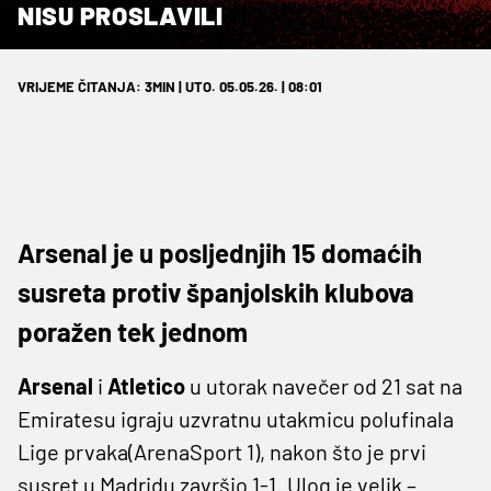
NISU PROSLAVILI
VRIJEME ČITANJA: 3MIN | UTO. 05.05.26. | 08:01
Arsenal je u posljednjih 15 domaćih
susreta protiv španjolskih klubova
poražen tek jednom
Arsenal
i
Atletico
u utorak navečer od 21 sat na
Emiratesu igraju uzvratnu utakmicu polufinala
Lige prvaka(ArenaSport 1), nakon što je prvi
susret u Madridu završio 1-1. Ulog je velik –