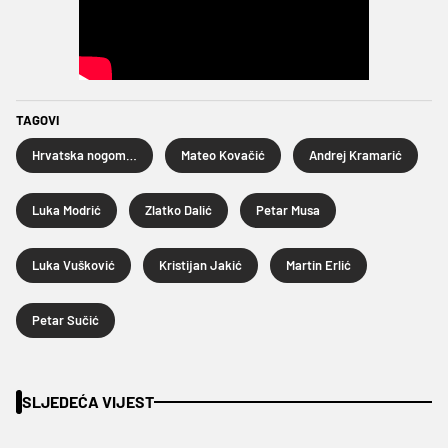
TAGOVI
Hrvatska nogometna reprezentacija
Mateo Kovačić
Andrej Kramarić
Luka Modrić
Zlatko Dalić
Petar Musa
Luka Vušković
Kristijan Jakić
Martin Erlić
Petar Sučić
SLJEDEĆA VIJEST