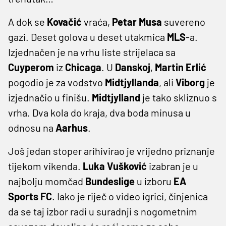
A dok se
Kovačić
vraća,
Petar
Musa
suvereno
gazi. Deset golova u deset utakmica
MLS
-a.
Izjednačen je na vrhu liste strijelaca sa
Cuyperom
iz
Chicaga
. U
Danskoj
,
Martin
Erlić
pogodio je za vodstvo
Midtjyllanda
, ali
Viborg
je
izjednačio u finišu.
Midtjylland
je tako skliznuo s
vrha. Dva kola do kraja, dva boda minusa u
odnosu na
Aarhus
.
Još jedan stoper arihivirao je vrijedno priznanje
tijekom vikenda.
Luka
Vušković
izabran je u
najbolju momčad
Bundeslige
u izboru
EA
Sports FC
. Iako je riječ o video igrici, činjenica
da se taj izbor radi u suradnji s nogometnim