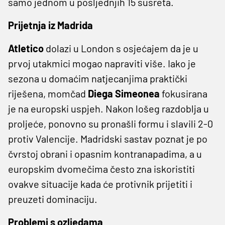
samo jednom u posljednjih 15 susreta.
Prijetnja iz Madrida
Atletico
dolazi u London s osjećajem da je u
prvoj utakmici mogao napraviti više. Iako je
sezona u domaćim natjecanjima praktički
riješena, momčad
Diega Simeonea
fokusirana
je na europski uspjeh. Nakon lošeg razdoblja u
proljeće, ponovno su pronašli formu i slavili 2-0
protiv Valencije. Madridski sastav poznat je po
čvrstoj obrani i opasnim kontranapadima, a u
europskim dvomečima često zna iskoristiti
ovakve situacije kada će protivnik prijetiti i
preuzeti dominaciju.
Problemi s ozljedama