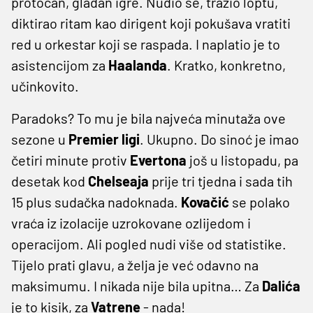
protočan, gladan igre. Nudio se, tražio loptu,
diktirao ritam kao dirigent koji pokušava vratiti
red u orkestar koji se raspada. I naplatio je to
asistencijom za
Haalanda
. Kratko, konkretno,
učinkovito.
Paradoks? To mu je bila najveća minutaža ove
sezone u
Premier
ligi
. Ukupno. Do sinoć je imao
četiri minute protiv
Evertona
još u listopadu, pa
desetak kod
Chelseaja
prije tri tjedna i sada tih
15 plus sudačka nadoknada.
Kovačić
se polako
vraća iz izolacije uzrokovane ozlijedom i
operacijom. Ali pogled nudi više od statistike.
Tijelo prati glavu, a želja je već odavno na
maksimumu. I nikada nije bila upitna… Za
Dalića
je to kisik, za
Vatrene
- nada!