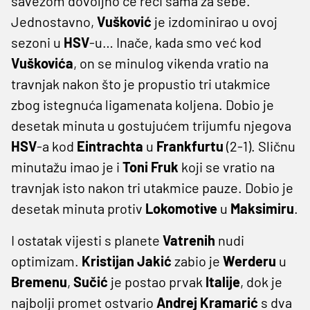
savezom dovoljno će reći sama za sebe.
Jednostavno,
Vušković
je izdominirao u ovoj
sezoni u
HSV
-u… Inače, kada smo već kod
Vuškovića
, on se minulog vikenda vratio na
travnjak nakon što je propustio tri utakmice
zbog istegnuća ligamenata koljena. Dobio je
desetak minuta u gostujućem trijumfu njegova
HSV
-a kod
Eintrachta
u
Frankfurtu
(2-1). Sličnu
minutažu imao je i
Toni
Fruk
koji se vratio na
travnjak isto nakon tri utakmice pauze. Dobio je
desetak minuta protiv
Lokomotive
u
Maksimiru
.
I ostatak vijesti s planete
Vatrenih
nudi
optimizam.
Kristijan
Jakić
zabio je
Werderu
u
Bremenu
,
Sučić
je postao prvak
Italije
, dok je
najbolji promet ostvario
Andrej
Kramarić
s dva