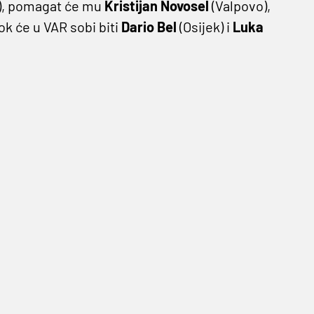
k), pomagat će mu
Kristijan Novosel
(Valpovo),
dok će u VAR sobi biti
Dario Bel
(Osijek) i
Luka