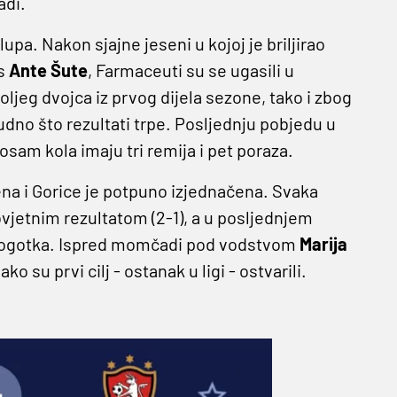
adi.
lupa. Nakon sjajne jeseni u kojoj je briljirao
os
Ante Šute
, Farmaceuti su se ugasili u
ljeg dvojca iz prvog dijela sezone, tako i zbog
dno što rezultati trpe. Posljednju pobjedu u
osam kola imaju tri remija i pet poraza.
a i Gorice je potpuno izjednačena. Svaka
jetnim rezultatom (2-1), a u posljednjem
ri pogotka. Ispred momčadi pod vodstvom
Marija
ako su prvi cilj - ostanak u ligi - ostvarili.