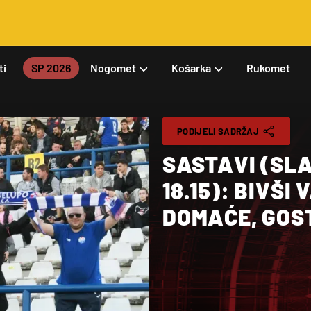
ti
SP 2026
Nogomet
Košarka
Rukomet
PODIJELI SADRŽAJ
SASTAVI (SLA
18.15): BIVŠI
DOMAĆE, GOS