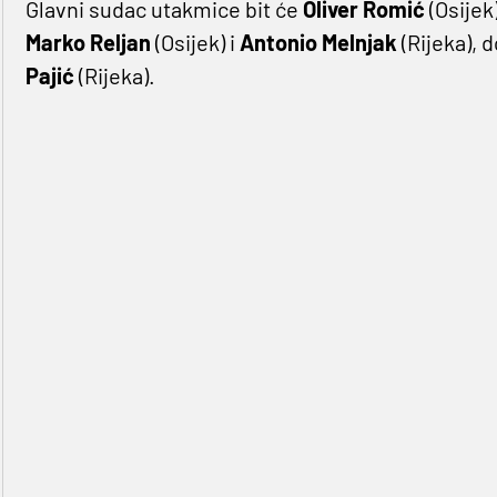
Glavni sudac utakmice bit će
Oliver Romić
(Osije
Marko Reljan
(Osijek) i
Antonio Melnjak
(Rijeka), 
Pajić
(Rijeka).