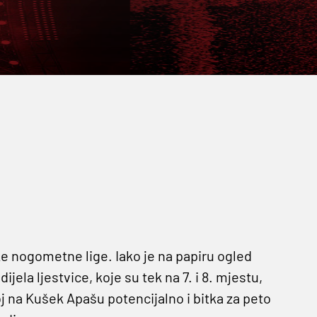
ke nogometne lige. Iako je na papiru ogled
jela ljestvice, koje su tek na 7. i 8. mjestu,
 na Kušek Apašu potencijalno i bitka za peto