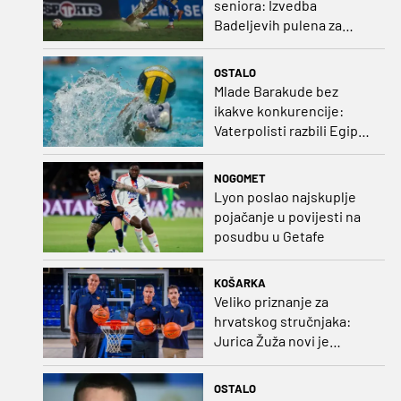
seniora: Izvedba
Badeljevih pulena za
čistu peticu protiv
Bruggea!
OSTALO
Mlade Barakude bez
ikakve konkurencije:
Vaterpolisti razbili Egipat
za polufinale SP-a!
NOGOMET
Lyon poslao najskuplje
pojačanje u povijesti na
posudbu u Getafe
KOŠARKA
Veliko priznanje za
hrvatskog stručnjaka:
Jurica Žuža novi je
pomoćni trener
Barcelone!
OSTALO