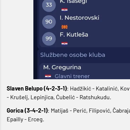
Slaven Belupo (4-2-3-1)
: Hadžikić - Katalinić, K
- Krušelj, Lepinjica, Ćubelić - Ratshukudu.
Gorica (3-4-2-1)
: Matijaš - Perić, Filipović, Čabraj
Epailly - Erceg.