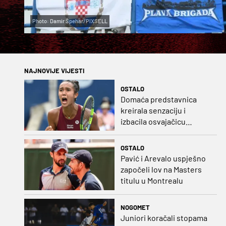
Photo: Damir Špehar/PIXSELL
NAJNOVIJE VIJESTI
OSTALO
Domaća predstavnica
kreirala senzaciju i
izbacila osvajačicu
Roland Garrosa
OSTALO
Pavić i Arevalo uspješno
započeli lov na Masters
titulu u Montrealu
NOGOMET
Juniori koračali stopama