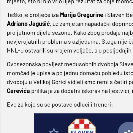
mjesto, što bi bio vrlo lijep rezultat za obje momč
Teško je proljeće iza
Marija Gregurine
i Slaven Be
Adriano Jagušić
, uz zamjetan napadački doprin
proljetnom dijelu sezone. Kako zbog prodaje najbo
nevjerojatnih problema s ozljedama. Stoga nije ču
HNL-u ostvarili su krajem veljače, a u posljednjih 
Ovosezonska povijest međusobnih dvoboja Slaven
momčad je upisala po jednu domaću pobjedu istov
dvoboju u Velikoj Gorici vidjeli smo remi s četi
Carevića
prilika je za dodatni iskorak na ljestvici, i
Evo za koje su se postave odlučili treneri: