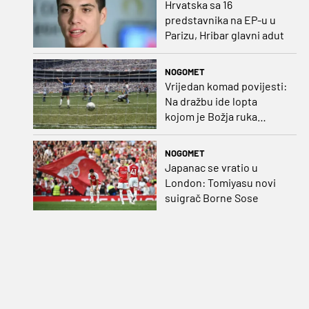
Hrvatska sa 16
predstavnika na EP-u u
Parizu, Hribar glavni adut
NOGOMET
Vrijedan komad povijesti:
Na dražbu ide lopta
kojom je Božja ruka
postigla gol
NOGOMET
Japanac se vratio u
London: Tomiyasu novi
suigrač Borne Sose