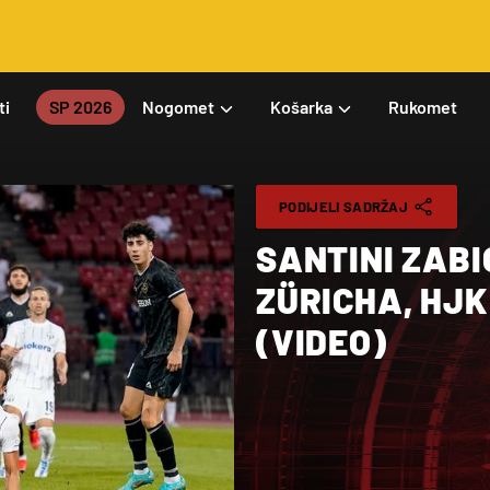
ti
SP 2026
Nogomet
Košarka
Rukomet
PODIJELI SADRŽAJ
SANTINI ZABI
ZÜRICHA, HJK
(VIDEO)