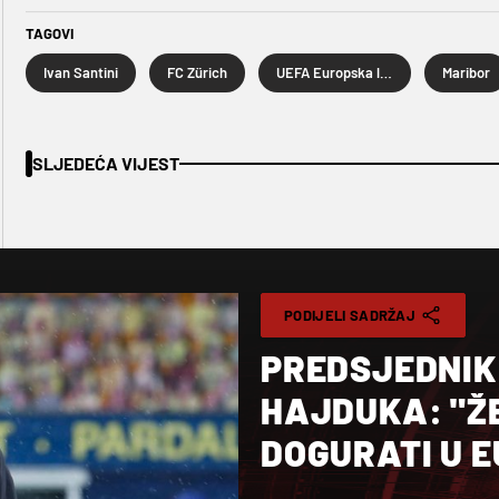
TAGOVI
Ivan Santini
FC Zürich
UEFA Europska liga
Maribor
SLJEDEĆA VIJEST
PODIJELI SADRŽAJ
PREDSJEDNIK
HAJDUKA: "Ž
DOGURATI U E