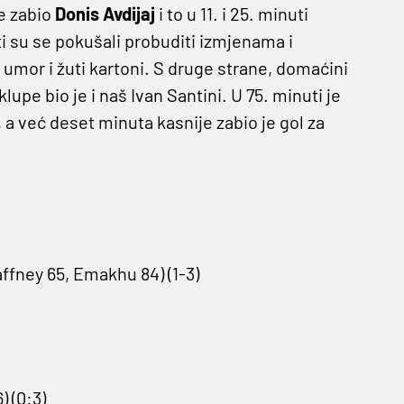
je zabio
Donis Avdijaj
i to u 11. i 25. minuti
 su se pokušali probuditi izmjenama i
e umor i žuti kartoni. S druge strane, domaćini
lupe bio je i naš Ivan Santini. U 75. minuti je
a već deset minuta kasnije zabio je gol za
affney 65, Emakhu 84) (1-3)
) (0:3)