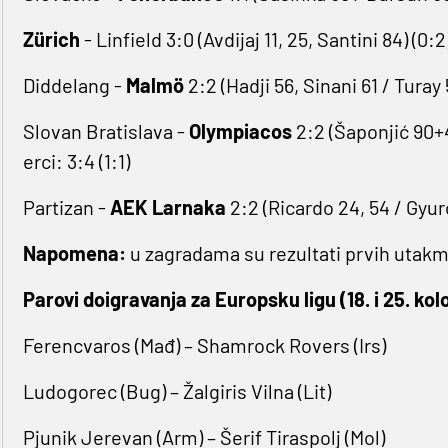
Zürich
- Linfield 3:0 (Avdijaj 11, 25, Santini 84) (0:2
Diddelang -
Malmö
2:2 (Hadji 56, Sinani 61 / Turay
Slovan Bratislava -
Olympiacos
2:2 (Šaponjić 90+4
erci: 3:4 (1:1)
Partizan -
AEK Larnaka
2:2 (Ricardo 24, 54 / Gyurcs
Napomena:
u zagradama su rezultati prvih utakm
Parovi doigravanja za Europsku ligu (18. i 25. kol
Ferencvaros (Mađ) – Shamrock Rovers (Irs)
Ludogorec (Bug) – Žalgiris Vilna (Lit)
Pjunik Jerevan (Arm) – Šerif Tiraspolj (Mol)