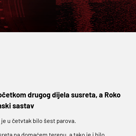
početkom drugog dijela susreta, a Roko
enski sastav
 je u četvtak bilo šest parova.
sreta na domaćem terenu, a tako je i bilo.