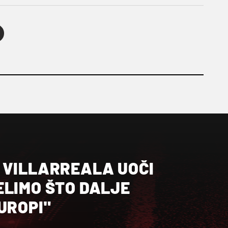
 VILLARREALA UOČI
ELIMO ŠTO DALJE
UROPI"