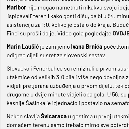
Maribor
nije mogao nametnuti nikakvu svoju idej
'ispipavali' teren i kako gosti dišu, da bi u 54. m
asistenciju za 1:0, koliko je ostalo do kraja. Budu
Finci su prošli dalje. Video gola pogledajte
OVDJ
Marin Laušić
je zamijenio
Ivana Brnića
početkom 
odigrao cijeli susret za slovenski sastav.
Slovacko i Fenerbahce su remizirali u prvom susre
utakmice od velikih 3:0 bila i više nego dovoljna
vidjeli pretjerana uzbuđenja u prvom dijelu, tek p
drugome u dvije minute vidjeli oba gola. U 56. su
kasnije Šašinka je izjednačio i postavio na semafor 
Nakon slavlja
Švicaraca
u gostima u prvoj utakmic
domaćem terenu samo trebalo mirno sve potvrdi