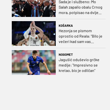
Sada je i službeno: Mo
Salah zapalio obalu Crnog
mora, potpisao na dvije
godine
KOŠARKA
Hezonja se pismom
oprostio od Reala: "Bilo je
večeri kad sam vas
dovodio do ruba
strpljenja"
NOGOMET
Jagušić oduševio grčke
medije: "Impresivno se
kretao, bio je odličan"