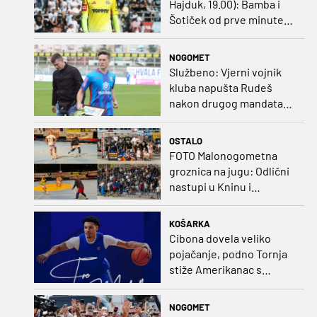
Hajduk, 19.00): Bamba i
Šotiček od prve minute,
Siliću kapetanska traka
NOGOMET
Službeno: Vjerni vojnik
kluba napušta Rudeš
nakon drugog mandata
na zapadu Zagreba
OSTALO
FOTO Malonogometna
groznica na jugu: Odlični
nastupi u Kninu i
Metkoviću okrunjeni
vrijednim nagradama
KOŠARKA
Cibona dovela veliko
pojačanje, podno Tornja
stiže Amerikanac s
naslovom iz EuroCupa
NOGOMET