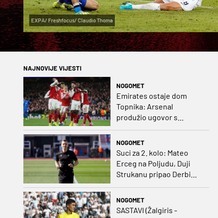
EXPA/ Freshfocus/ Claudio Thoma
NAJNOVIJE VIJESTI
NOGOMET
Emirates ostaje dom
Topnika: Arsenal
produžio ugovor s
glavnim sponzorom
NOGOMET
Suci za 2. kolo: Mateo
Erceg na Poljudu, Duji
Strukanu pripao Derbi
sjevera
NOGOMET
SASTAVI (Žalgiris -