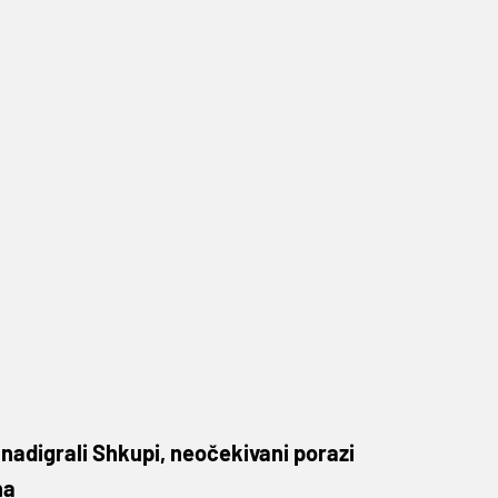
adigrali Shkupi, neočekivani porazi
na