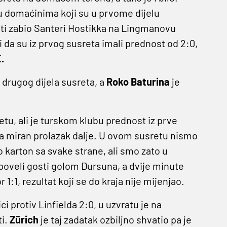
u domaćinima koji su u prvome dijelu
inuti zabio Santeri Hostikka na Lingmanovu
ći da su iz prvog susreta imali prednost od 2:0,
E
.
drugog dijela susreta, a
Roko Baturina
je
tu, ali je turskom klubu prednost iz prve
 za miran prolazak dalje. U ovom susretu nismo
o karton sa svake strane, ali smo zato u
 poveli gosti golom Dursuna, a dvije minute
1:1, rezultat koji se do kraja nije mijenjao.
i protiv Linfielda 2:0, u uzvratu je na
ti.
Zürich
je taj zadatak ozbiljno shvatio pa je