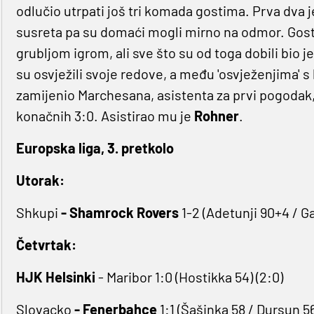
odlučio utrpati još tri komada gostima. Prva dva 
susreta pa su domaći mogli mirno na odmor. Gosti
grubljom igrom, ali sve što su od toga dobili bio j
su osvježili svoje redove, a među 'osvježenjima' s k
zamijenio Marchesana, asistenta za prvi pogodak, 
konačnih 3:0. Asistirao mu je
Rohner
.
Europska liga, 3. pretkolo
Utorak:
Shkupi
- Shamrock Rovers
1-2 (Adetunji 90+4 / G
Četvrtak:
HJK Helsinki
- Maribor 1:0 (Hostikka 54) (2:0)
Slovacko
- Fenerbahce
1:1 (Šašinka 58 / Dursun 56