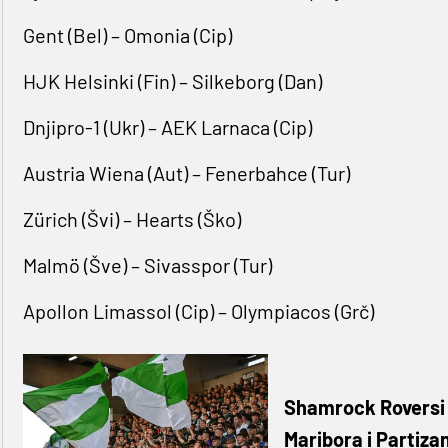
Gent (Bel) – Omonia (Cip)
HJK Helsinki (Fin) – Silkeborg (Dan)
Dnjipro-1 (Ukr) – AEK Larnaca (Cip)
Austria Wiena (Aut) – Fenerbahce (Tur)
Zürich (Švi) – Hearts (Ško)
Malmö (Šve) – Sivasspor (Tur)
Apollon Limassol (Cip) – Olympiacos (Grč)
Shamrock Roversi n
Maribora i Partiza