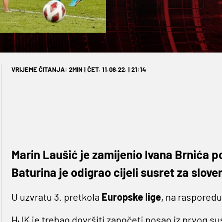
VRIJEME ČITANJA: 2MIN | ČET. 11.08.22. | 21:14
Marin Laušić je zamijenio Ivana Brnića 
Baturina je odigrao cijeli susret za slov
U uzvratu 3. pretkola
Europske lige
, na rasporedu
HJK je trebao dovršiti započeti posao iz prvog su