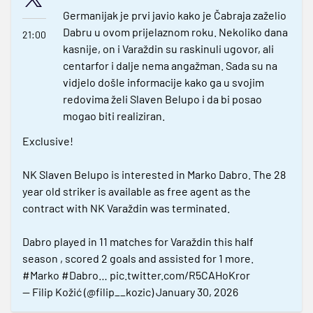
Germanijak je prvi javio kako je Čabraja zaželio
Dabru u ovom prijelaznom roku. Nekoliko dana
21:00
kasnije, on i Varaždin su raskinuli ugovor, ali
centarfor i dalje nema angažman. Sada su na
vidjelo došle informacije kako ga u svojim
redovima želi Slaven Belupo i da bi posao
mogao biti realiziran.
Exclusive!
NK Slaven Belupo is interested in Marko Dabro. The 28
year old striker is available as free agent as the
contract with NK Varaždin was terminated.
Dabro played in 11 matches for Varaždin this half
season , scored 2 goals and assisted for 1 more.
#Marko
#Dabro
…
pic.twitter.com/R5CAHoKror
— Filip Kožić (@filip__kozic)
January 30, 2026