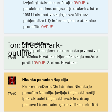
Izvještaj utakmice pročitajte
OVDJE
, a
paralelno s time, odigrana je utakmica Istre
1961 i Lokomotive, koja je završila bez
pobjednika (1-1): Informacije s te utakmice
pronađite
OVDJE
.
ion:checkmark-
Polufinale Eura
outline
Fokus prebacujemo na europsko prvenstvo i
utakmicu Hrvatske i Njemačke, koju možete
17:45
pratiti
OVDJE
. Sretno, Hrvatska!
Nkunku ponuđen Napoliju
Kroz menadžere, Christopher Nkunku je
ponuđen Napoliju, javljaju talijanski mediji.
17:40
Ipak, aktualni talijanski prvak ima druge
planove i trenutačno ga ne vidi kao prioritet.