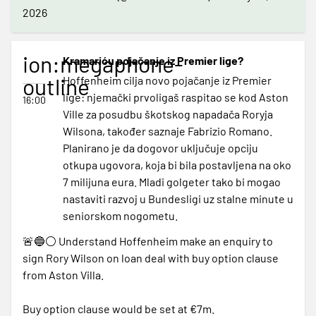
2026
ion:megaphone-
Kramariću pojačanje iz Premier lige?
outline
Hoffenheim cilja novo pojačanje iz Premier
lige: njemački prvoligaš raspitao se kod Aston
16:00
Ville za posudbu škotskog napadača Roryja
Wilsona, također saznaje Fabrizio Romano.
Planirano je da dogovor uključuje opciju
otkupa ugovora, koja bi bila postavljena na oko
7 milijuna eura. Mladi golgeter tako bi mogao
nastaviti razvoj u Bundesligi uz stalne minute u
seniorskom nogometu.
🚨🔵⚪️ Understand Hoffenheim make an enquiry to
sign Rory Wilson on loan deal with buy option clause
from Aston Villa.
Buy option clause would be set at €7m.