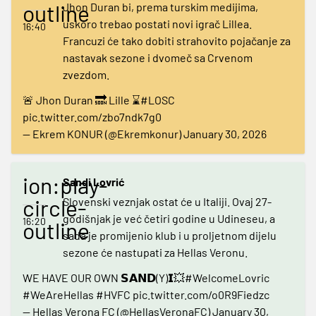
outline
Jhon Duran bi, prema turskim medijima,
uskoro trebao postati novi igrač Lillea.
16:40
Francuzi će tako dobiti strahovito pojačanje za
nastavak sezone i dvomeč sa Crvenom
zvezdom.
🚨 Jhon Duran 🔜 Lille ⌛️
#LOSC
pic.twitter.com/zbo7ndk7g0
— Ekrem KONUR (@Ekremkonur)
January 30, 2026
ion:play-
Sandi Lovrić
circle-
Slovenski veznjak ostat će u Italiji. Ovaj 27-
godišnjak je već četiri godine u Udineseu, a
16:20
outline
sada je promijenio klub i u proljetnom dijelu
sezone će nastupati za Hellas Veronu.
WE HAVE OUR OWN 𝗦𝗔𝗡𝗗(Y)𝗜💥
#WelcomeLovric
#WeAreHellas
#HVFC
pic.twitter.com/o0R9Fiedzc
— Hellas Verona FC (@HellasVeronaFC)
January 30,