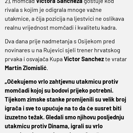
2), momčad
Victora Sancheza
gostuje kod
rivala s kojim je odigrala mnoge važne
utakmice, a čija pozicija na ljestvici ne oslikava
realnu vrijednost momčadi i kvalitetu kadra.
Dva dana prije nadmetanja s Osijekom pred
novinares u na Rujevici sjeli trener hrvatskog
prvaka i osvajača Kupa
Victor Sanchez
te vratar
Martin Zlomislić
.
„Očekujemo vrlo zahtjevnu utakmicu protiv
momčadi kojoj su bodovi prijeko potrebni.
Tijekom zimske stanke promijenili su velik broj
igrača i sve to upućuje na to da će susret biti
izuzetno težak. Gledali smo njihovu posljednju
utakmicu protiv Dinama, igrali su vrlo