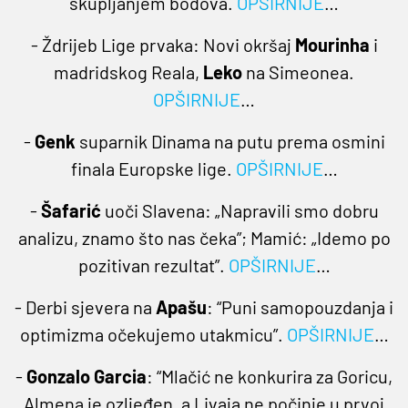
skupljanjem bodova.
OPŠIRNIJE
…
- Ždrijeb Lige prvaka: Novi okršaj
Mourinha
i
madridskog Reala,
Leko
na Simeonea.
OPŠIRNIJE
…
-
Genk
suparnik Dinama na putu prema osmini
finala Europske lige.
OPŠIRNIJE
…
-
Šafarić
uoči Slavena: „Napravili smo dobru
analizu, znamo što nas čeka”; Mamić: „Idemo po
pozitivan rezultat”.
OPŠIRNIJE
…
- Derbi sjevera na
Apašu
: “Puni samopouzdanja i
optimizma očekujemo utakmicu”.
OPŠIRNIJE
…
-
Gonzalo Garcia
: “Mlačić ne konkurira za Goricu,
Almena je ozljeđen, a Livaja ne počinje u prvoj