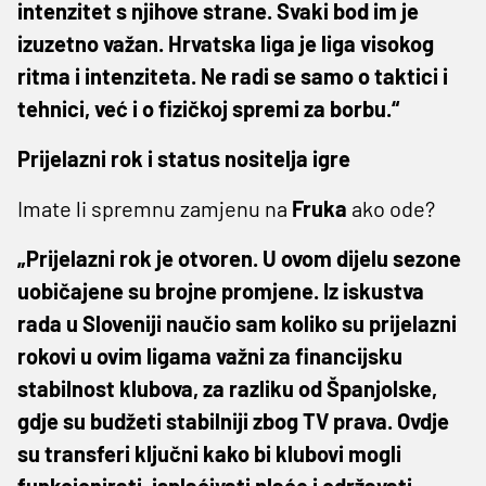
intenzitet s njihove strane. Svaki bod im je
izuzetno važan. Hrvatska liga je liga visokog
ritma i intenziteta. Ne radi se samo o taktici i
tehnici, već i o fizičkoj spremi za borbu.“
Prijelazni rok i status nositelja igre
Imate li spremnu zamjenu na
Fruka
ako ode?
„Prijelazni rok je otvoren. U ovom dijelu sezone
uobičajene su brojne promjene. Iz iskustva
rada u Sloveniji naučio sam koliko su prijelazni
rokovi u ovim ligama važni za financijsku
stabilnost klubova, za razliku od Španjolske,
gdje su budžeti stabilniji zbog TV prava. Ovdje
su transferi ključni kako bi klubovi mogli
funkcionirati, isplaćivati plaće i održavati