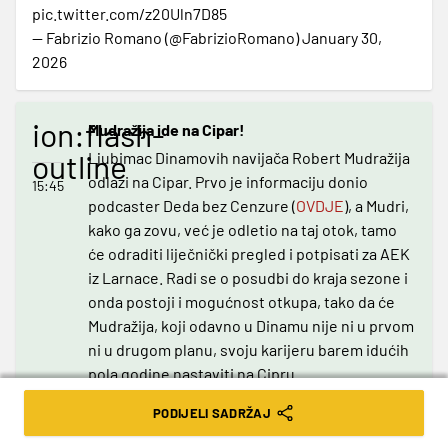
pic.twitter.com/z20Uln7D85
— Fabrizio Romano (@FabrizioRomano)
January 30,
2026
ion:flash-
Mudražija ide na Cipar!
outline
Ljubimac Dinamovih navijača Robert Mudražija
odlazi na Cipar. Prvo je informaciju donio
15:45
podcaster Deda bez Cenzure (
OVDJE
), a Mudri,
kako ga zovu, već je odletio na taj otok, tamo
će odraditi liječnički pregled i potpisati za AEK
iz Larnace. Radi se o posudbi do kraja sezone i
onda postoji i mogućnost otkupa, tako da će
Mudražija, koji odavno u Dinamu nije ni u prvom
ni u drugom planu, svoju karijeru barem idućih
pola godine nastaviti na Cipru.
PODIJELI SADRŽAJ
ion:airplane-
Brekalo prema Berlinu?