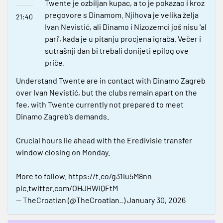
Twente je ozbiljan kupac, a to je pokazao i kroz
pregovore s Dinamom. Njihova je velika želja
21:40
Ivan Nevistić, ali Dinamo i Nizozemci još nisu 'al
pari', kada je u pitanju procjena igrača. Večer i
sutrašnji dan bi trebali donijeti epilog ove
priče.
Understand Twente are in contact with Dinamo Zagreb
over Ivan Nevistić, but the clubs remain apart on the
fee, with Twente currently not prepared to meet
Dinamo Zagreb’s demands.
Crucial hours lie ahead with the Eredivisie transfer
window closing on Monday.
More to follow.
https://t.co/g31iu5M8nn
pic.twitter.com/OHJHWiQFtM
— TheCroatian (@TheCroatian_)
January 30, 2026