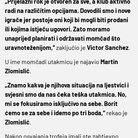
„Prijelazni rok je otvoren za sve, a klub aktivno
radi na različitim opcijama. Dovodili smo i nove
igrače jer postoje oni koji bi mogli biti prodani
ili kojima istječu ugovori. Zato moramo
unaprijed planirati i održavati momčad što
uravnoteženijom,“
zaključio je
Victor Sanchez
.
U ime momčadi utakmicu je najavio
Martin
Zlomislić
.
„Znamo kakva je njihova situacija na ljestvici i
svjesni smo da nas čeka teška utakmica. No,
mi se fokusiramo isključivo na sebe. Borit
ćemo se za sebe i idemo po tri boda,“
rekao je
Zlomislić
.
Nakon osvajanja trofeja imali ste zahtjevno