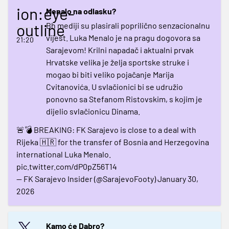
ion:eye-
Menalo na odlasku?
outline
Bh mediji su plasirali poprilično senzacionalnu
vijest. Luka Menalo je na pragu dogovora sa
21:20
Sarajevom! Krilni napadač i aktualni prvak
Hrvatske velika je želja sportske struke i
mogao bi biti veliko pojačanje Marija
Cvitanovića. U svlačionici bi se udružio
ponovno sa Stefanom Ristovskim, s kojim je
dijelio svlačionicu Dinama.
🚨💣 BREAKING: FK Sarajevo is close to a deal with
Rijeka 🇭🇷 for the transfer of Bosnia and Herzegovina
international Luka Menalo.
pic.twitter.com/dP0pZ56T14
— FK Sarajevo Insider (@SarajevoFooty)
January 30,
2026
Kamo će Dabro?