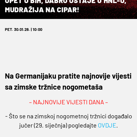
OPET U BIH, DABRO OSTAJE U HNL-U,
MUDRAŽIJA NA CIPAR!
PET. 30.01.26. | 10:00
Na Germanijaku pratite najnovije vijesti
sa zimske tržnice nogometaša
– NAJNOVIJE VIJESTI DANA –
- Što se na zimskoj nogometnoj tržnici događalo
jučer (29. siječnja) pogledajte
OVDJE
.