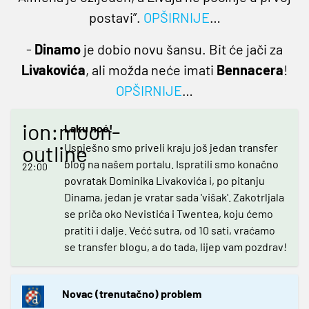
postavi”.
OPŠIRNIJE
…
-
Dinamo
je dobio novu šansu. Bit će jači za
Livakovića
, ali možda neće imati
Bennacera
!
OPŠIRNIJE
…
ion:moon-
Laku noć!
outline
Uspješno smo priveli kraju još jedan transfer
blog na našem portalu. Ispratili smo konačno
22:00
povratak Dominika Livakovića i, po pitanju
Dinama, jedan je vratar sada 'višak'. Zakotrljala
se priča oko Nevistića i Twentea, koju ćemo
pratiti i dalje. Većć sutra, od 10 sati, vraćamo
se transfer blogu, a do tada, lijep vam pozdrav!
Novac (trenutačno) problem