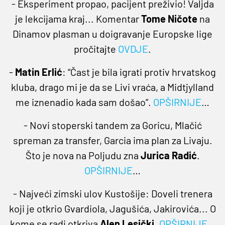
- Eksperiment propao, pacijent preživio! Valjda
je lekcijama kraj... Komentar
Tome Ničote
na
Dinamov plasman u doigravanje Europske lige
pročitajte
OVDJE
.
-
Matin Erlić
: “Čast je bila igrati protiv hrvatskog
kluba, drago mi je da se Livi vraća, a Midtjylland
me iznenadio kada sam došao”.
OPŠIRNIJE
…
- Novi stoperski tandem za Goricu, Mlačić
spreman za transfer, Garcia ima plan za Livaju.
Što je nova na Poljudu zna
Jurica Radić
.
OPŠIRNIJE
…
- Najveći zimski ulov Kustošije: Doveli trenera
koji je otkrio Gvardiola, Jagušića, Jakirovića... O
kome se radi otkriva
Alen Lesički
.
OPŠIRNIJE
…