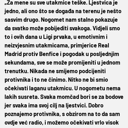
„Za mene su sve utakmice teške. Ljestvica je
jedno, ali ono što se događa na terenu je nešto
sasvim drugo. Nogomet nam stalno pokazuje
da svatko može pobijediti svakoga. Vidjeli smo
to i ovih dana u Ligi prvaka, u emotivnim i
neizvjesnim utakmicama, primjerice Real
Madrid protiv Benfice i pogodak u posljednjim
sekundama, sve se može promijeniti u jednom
trenutku. Nikada ne smijemo podcijeniti
protivnika i to ne činimo. Nitko ne bi smio
očekivati laganu utakmicu. U nogometu nema
lakih susreta. Svaka momčad bori se za bodove
jer svaka ima svoj cilj na ljestvici. Dobro
poznajemo protivnika, s obzirom na to da sam
ovdje već radio, i možemo očekivati vrlo visok