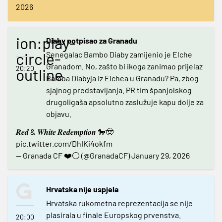
2026
ion:play-
Diaby potpisao za Granadu
circle-
Senegalac Bambo Diaby zamijenio je Elche
Granadom. No, zašto bi ikoga zanimao prijelaz
20:20
outline
Bamba Diabyja iz Elchea u Granadu? Pa, zbog
sjajnog predstavljanja. PR tim španjolskog
drugoligaša apsolutno zaslužuje kapu dolje za
objavu.
𝑹𝒆𝒅 & 𝑾𝒉𝒊𝒕𝒆 𝑹𝒆𝒅𝒆𝒎𝒑𝒕𝒊𝒐𝒏 🐎🤠
pic.twitter.com/DhIKi4okfm
— Granada CF ❤️⚪️ (@GranadaCF)
January 29, 2026
Hrvatska nije uspjela
Hrvatska rukometna reprezentacija se nije
plasirala u finale Europskog prvenstva.
20:00