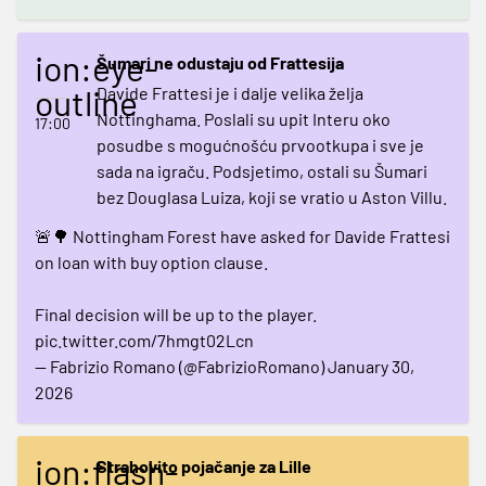
ion:eye-
Šumari ne odustaju od Frattesija
outline
Davide Frattesi je i dalje velika želja
Nottinghama. Poslali su upit Interu oko
17:00
posudbe s mogućnošću prvootkupa i sve je
sada na igraču. Podsjetimo, ostali su Šumari
bez Douglasa Luiza, koji se vratio u Aston Villu.
🚨🌳 Nottingham Forest have asked for Davide Frattesi
on loan with buy option clause.
Final decision will be up to the player.
pic.twitter.com/7hmgt02Lcn
— Fabrizio Romano (@FabrizioRomano)
January 30,
2026
ion:flash-
Strahovito pojačanje za Lille