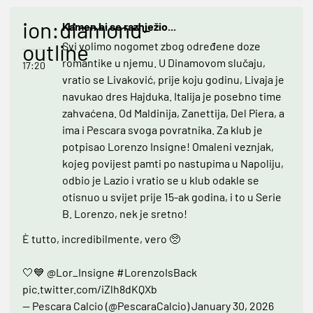
ion:diamond-
Kamen bi se raznježio...
outline
Svi volimo nogomet zbog određene doze
romantike u njemu. U Dinamovom slučaju,
17:20
vratio se Livaković, prije koju godinu, Livaja je
navukao dres Hajduka. Italija je posebno time
zahvaćena. Od Maldinija, Zanettija, Del Piera, a
ima i Pescara svoga povratnika. Za klub je
potpisao Lorenzo Insigne! Omaleni veznjak,
kojeg povijest pamti po nastupima u Napoliju,
odbio je Lazio i vratio se u klub odakle se
otisnuo u svijet prije 15-ak godina, i to u Serie
B. Lorenzo, nek je sretno!
È tutto, incredibilmente, vero 🥺
🤍💙
@Lor_Insigne
#LorenzoIsBack
pic.twitter.com/iZlh8dKQXb
— Pescara Calcio (@PescaraCalcio)
January 30, 2026