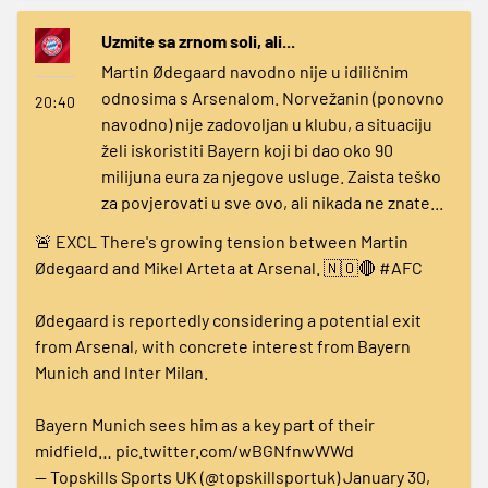
Uzmite sa zrnom soli, ali...
Martin Ødegaard navodno nije u idiličnim
odnosima s Arsenalom. Norvežanin (ponovno
20:40
navodno) nije zadovoljan u klubu, a situaciju
želi iskoristiti Bayern koji bi dao oko 90
milijuna eura za njegove usluge. Zaista teško
za povjerovati u sve ovo, ali nikada ne znate...
🚨 EXCL There's growing tension between Martin
Ødegaard and Mikel Arteta at Arsenal. 🇳🇴🔴
#AFC
Ødegaard is reportedly considering a potential exit
from Arsenal, with concrete interest from Bayern
Munich and Inter Milan.
Bayern Munich sees him as a key part of their
midfield…
pic.twitter.com/wBGNfnwWWd
— Topskills Sports UK (@topskillsportuk)
January 30,