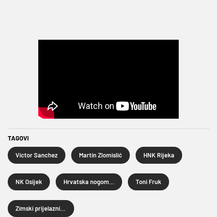
TAGOVI
Victor Sanchez
Martin Zlomislić
HNK Rijeka
NK Osijek
Hrvatska nogometna liga
Toni Fruk
Zimski prijelazni rok 2026.