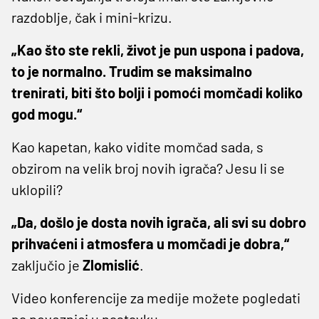
razdoblje, čak i mini-krizu.
„Kao što ste rekli, život je pun uspona i padova,
to je normalno. Trudim se maksimalno
trenirati, biti što bolji i pomoći momčadi koliko
god mogu.“
Kao kapetan, kako vidite momčad sada, s
obzirom na velik broj novih igrača? Jesu li se
uklopili?
„Da, došlo je dosta novih igrača, ali svi su dobro
prihvaćeni i atmosfera u momčadi je dobra,“
zaključio je
Zlomislić
.
Video konferencije za medije možete pogledati
na poveznici u nastavku.