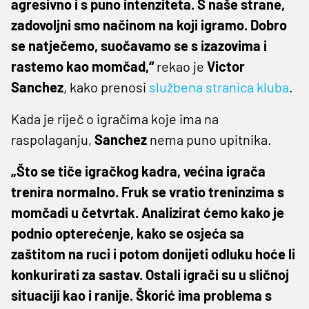
agresivno i s puno intenziteta. S naše strane,
zadovoljni smo načinom na koji igramo. Dobro
se natječemo, suočavamo se s izazovima i
rastemo kao momčad,“
rekao je
Victor
Sanchez
, kako prenosi
službena stranica kluba
.
Kada je riječ o igračima koje ima na
raspolaganju,
Sanchez
nema puno upitnika.
„Što se tiče igračkog kadra, većina igrača
trenira normalno. Fruk se vratio treninzima s
momčadi u četvrtak. Analizirat ćemo kako je
podnio opterećenje, kako se osjeća sa
zaštitom na ruci i potom donijeti odluku hoće li
konkurirati za sastav. Ostali igrači su u sličnoj
situaciji kao i ranije. Škorić ima problema s